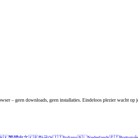
rowser – geen downloads, geen installaties. Eindeloos plezier wacht o
🇭🇰
繁體中文
🇰🇷
한국어
🇮🇹
Italiano
🇳🇱
Nederlands
🇵🇹
Portuguê