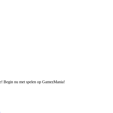
p je! Begin nu met spelen op GamezMania!
s