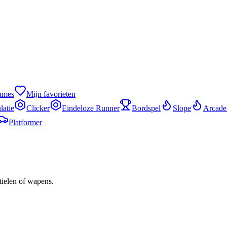
games
Mijn favorieten
latie
Clicker
Eindeloze Runner
Bordspel
Slope
Arcade
Platformer
tielen of wapens.