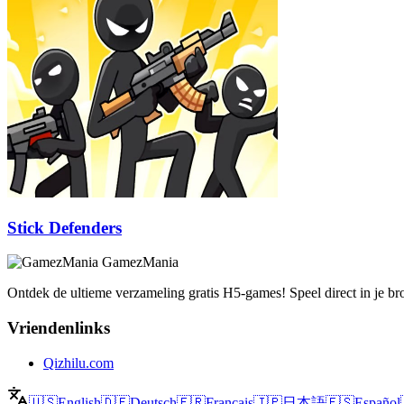
Stick Defenders
GamezMania
Ontdek de ultieme verzameling gratis H5-games! Speel direct in je b
Vriendenlinks
Qizhilu.com
🇺🇸
English
🇩🇪
Deutsch
🇫🇷
Français
🇯🇵
日本語
🇪🇸
Español