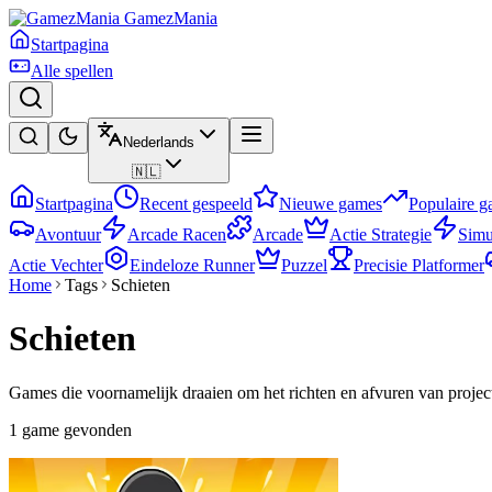
GamezMania
Startpagina
Alle spellen
Nederlands
🇳🇱
Startpagina
Recent gespeeld
Nieuwe games
Populaire 
Avontuur
Arcade Racen
Arcade
Actie Strategie
Simu
Actie Vechter
Eindeloze Runner
Puzzel
Precisie Platformer
Home
Tags
Schieten
Schieten
Games die voornamelijk draaien om het richten en afvuren van projec
1 game gevonden