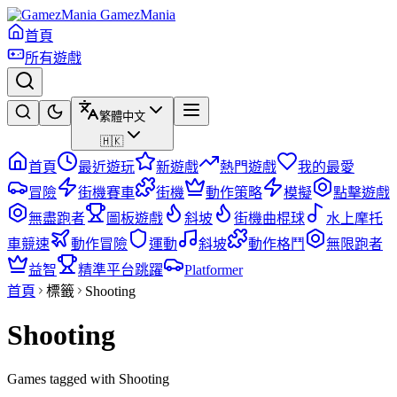
GamezMania
首頁
所有遊戲
繁體中文
🇭🇰
首頁
最近遊玩
新遊戲
熱門遊戲
我的最愛
冒險
街機賽車
街機
動作策略
模擬
點擊遊戲
無盡跑者
圖板遊戲
斜坡
街機曲棍球
水上摩托
車競速
動作冒險
運動
斜坡
動作格鬥
無限跑者
益智
精準平台跳躍
Platformer
首頁
標籤
Shooting
Shooting
Games tagged with Shooting