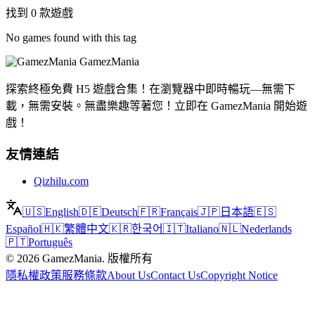
找到 0 款遊戲
No games found with this tag
GamezMania
探索終極免費 H5 遊戲合集！在瀏覽器中即時暢玩—無需下
載，無需安裝。無盡樂趣等著您！立即在 GamezMania 開始遊
戲！
友情連結
Qizhilu.com
🇺🇸
English
🇩🇪
Deutsch
🇫🇷
Français
🇯🇵
日本語
🇪🇸
Español
🇭🇰
繁體中文
🇰🇷
한국어
🇮🇹
Italiano
🇳🇱
Nederlands
🇵🇹
Português
©
2026
GamezMania
.
版權所有
隱私權政策
服務條款
About Us
Contact Us
Copyright Notice