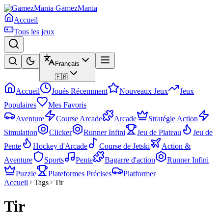
GamezMania
Accueil
Tous les jeux
Français
🇫🇷
Accueil
Joués Récemment
Nouveaux Jeux
Jeux
Populaires
Mes Favoris
Aventure
Course Arcade
Arcade
Stratégie Action
Simulation
Clicker
Runner Infini
Jeu de Plateau
Jeu de
Pente
Hockey d'Arcade
Course de Jetski
Action &
Aventure
Sports
Pente
Bagarre d'action
Runner Infini
Puzzle
Plateformes Précises
Platformer
Accueil
Tags
Tir
Tir