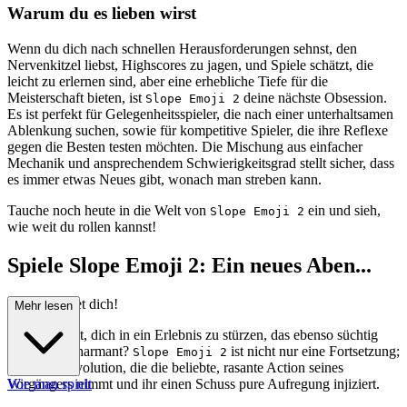
Warum du es lieben wirst
Wenn du dich nach schnellen Herausforderungen sehnst, den
Nervenkitzel liebst, Highscores zu jagen, und Spiele schätzt, die
leicht zu erlernen sind, aber eine erhebliche Tiefe für die
Meisterschaft bieten, ist
deine nächste Obsession.
Slope Emoji 2
Es ist perfekt für Gelegenheitsspieler, die nach einer unterhaltsamen
Ablenkung suchen, sowie für kompetitive Spieler, die ihre Reflexe
gegen die Besten testen möchten. Die Mischung aus einfacher
Mechanik und ansprechendem Schwierigkeitsgrad stellt sicher, dass
es immer etwas Neues gibt, wonach man streben kann.
Tauche noch heute in die Welt von
ein und sieh,
Slope Emoji 2
wie weit du rollen kannst!
Spiele Slope Emoji 2: Ein neues Aben...
teuer erwartet dich!
Mehr lesen
Bist du bereit, dich in ein Erlebnis zu stürzen, das ebenso süchtig
macht wie charmant?
ist nicht nur eine Fortsetzung;
Slope Emoji 2
es ist eine Evolution, die die beliebte, rasante Action seines
Vorgängers nimmt und ihr einen Schuss pure Aufregung injiziert.
Wie man spielt