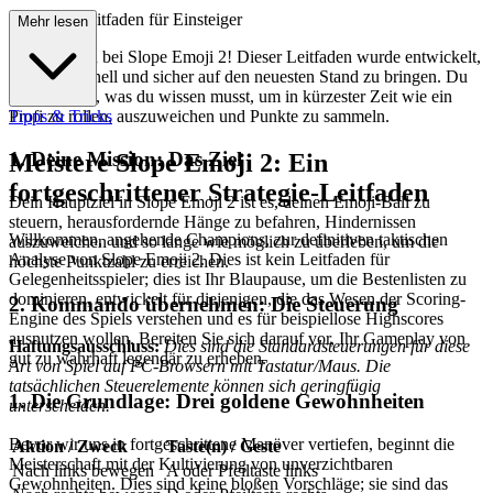
fassender Leitfaden für Einsteiger
Mehr lesen
Willkommen bei Slope Emoji 2! Dieser Leitfaden wurde entwickelt,
um dich schnell und sicher auf den neuesten Stand zu bringen. Du
erfährst alles, was du wissen musst, um in kürzester Zeit wie ein
Profi zu rollen, auszuweichen und Punkte zu sammeln.
Tipps & Tricks
1. Deine Mission: Das Ziel
Meistere Slope Emoji 2: Ein
fortgeschrittener Strategie-Leitfaden
Dein Hauptziel in Slope Emoji 2 ist es, deinen Emoji-Ball zu
steuern, herausfordernde Hänge zu befahren, Hindernissen
Willkommen, angehende Champions, zur definitiven taktischen
auszuweichen und so lange wie möglich zu überleben, um die
Analyse von Slope Emoji 2. Dies ist kein Leitfaden für
höchste Punktzahl zu erreichen.
Gelegenheitsspieler; dies ist Ihr Blaupause, um die Bestenlisten zu
dominieren, entwickelt für diejenigen, die das Wesen der Scoring-
2. Kommando übernehmen: Die Steuerung
Engine des Spiels verstehen und es für beispiellose Highscores
ausnutzen wollen. Bereiten Sie sich darauf vor, Ihr Gameplay von
Haftungsausschluss:
Dies sind die Standardsteuerungen für diese
gut zu wahrhaft legendär zu erheben.
Art von Spiel auf PC-Browsern mit Tastatur/Maus. Die
tatsächlichen Steuerelemente können sich geringfügig
1. Die Grundlage: Drei goldene Gewohnheiten
unterscheiden.
Bevor wir uns in fortgeschrittene Manöver vertiefen, beginnt die
Aktion / Zweck
Taste(n) / Geste
Meisterschaft mit der Kultivierung von unverzichtbaren
Nach links bewegen
A oder Pfeiltaste links
Gewohnheiten. Dies sind keine bloßen Vorschläge; sie sind das