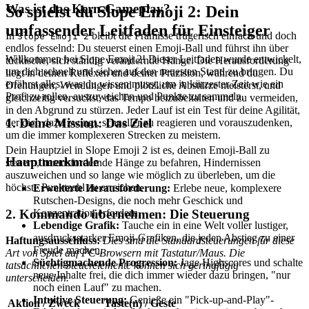
Was ist das Kern-Gameplay?
So spielst du Slope Emoji 2: Dein
umfassender Leitfaden für Einsteiger
In
bleibt die Prämisse trügerisch einfach und doch
Slope Emoji 2
endlos fesselnd: Du steuerst einen Emoji-Ball und führst ihn über
Willkommen bei Slope Emoji 2! Dieser Leitfaden wurde entwickelt,
tückische, sich ständig verändernde Hänge. Die Herausforderung
um dich schnell und sicher auf den neuesten Stand zu bringen. Du
liegt in deinen Reflexen und deiner Präzision, während du
erfährst alles, was du wissen musst, um in kürzester Zeit wie ein
Drehungen, Wendungen und plötzliche Abstürze meisterst, und
Profi zu rollen, auszuweichen und Punkte zu sammeln.
gleichzeitig versuchst, das Tempo beizubehalten und zu vermeiden,
in den Abgrund zu stürzen. Jeder Lauf ist ein Test für deine Agilität,
1. Deine Mission: Das Ziel
der dich dazu zwingt, schneller zu reagieren und vorauszudenken,
um die immer komplexeren Strecken zu meistern.
Dein Hauptziel in Slope Emoji 2 ist es, deinen Emoji-Ball zu
Hauptmerkmale
steuern, herausfordernde Hänge zu befahren, Hindernissen
auszuweichen und so lange wie möglich zu überleben, um die
höchste Punktzahl zu erreichen.
Erweiterte Herausforderung:
Erlebe neue, komplexere
Rutschen-Designs, die noch mehr Geschick und
2. Kommando übernehmen: Die Steuerung
Konzentration erfordern.
Lebendige Grafik:
Tauche ein in eine Welt voller lustiger,
ausdrucksstarker Emoji-Grafiken, die jeden Abstieg zu einer
Haftungsausschluss:
Dies sind die Standardsteuerungen für diese
Freude machen.
Art von Spiel auf PC-Browsern mit Tastatur/Maus. Die
Süchtigmachende Progression:
Jage Highscores und schalte
tatsächlichen Steuerelemente können sich geringfügig
neue Inhalte frei, die dich immer wieder dazu bringen, "nur
unterscheiden.
noch einen Lauf" zu machen.
Intuitive Steuerung:
Genieße ein "Pick-up-and-Play"-
Aktion / Zweck
Taste(n) / Geste