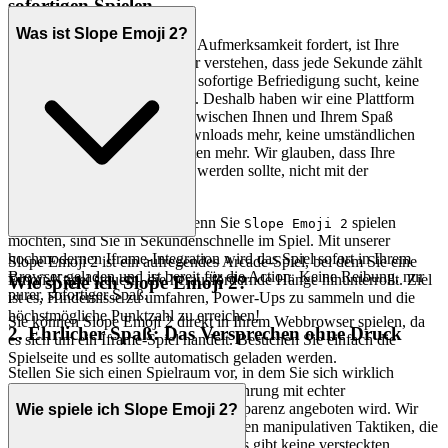
sofortigen Spielen
Was ist Slope Emoji 2?
In einer Welt, die ständig Ihre Aufmerksamkeit fordert, ist Ihre
Freizeit ein kostbares Gut. Wir verstehen, dass jede Sekunde zählt
und dass der moderne Spieler sofortige Befriedigung sucht, keine
frustrierenden Verzögerungen. Deshalb haben wir eine Plattform
entwickelt, die jede Barriere zwischen Ihnen und Ihrem Spaß
beseitigt. Keine endlosen Downloads mehr, keine umständlichen
Installationen mehr, kein Warten mehr. Wir glauben, dass Ihre
Freizeit mit Spielen verbracht werden sollte, nicht mit der
Vorbereitung darauf.
Das ist unser Versprechen: Wenn Sie
spielen
Slope Emoji 2
möchten, sind Sie in Sekundenschnelle im Spiel. Mit unserer
hochmodernen Iframe-Integration wird das Spiel sofort in Ihrem
Slope Emoji 2 ist ein aufregendes Arcade-Spiel, bei dem Sie eine
Browser geladen und ist bereit für die Action. Keine Reibung, nur
Emoji-Kugel steuern, die herausfordernde Hänge hinunterrollt. Ziel
Wie spiele ich Slope Emoji 2?
purer, sofortiger Spaß.
ist es, Hindernisse zu umfahren, Power-Ups zu sammeln und die
höchstmögliche Punktzahl zu erreichen!
Sie können Slope Emoji 2 direkt in Ihrem Webbrowser spielen, da
2. Ehrlicher Spaß: Das Versprechen ohne Druck
es sich um ein Iframe-Spiel handelt. Besuchen Sie einfach die
Spielseite und es sollte automatisch geladen werden.
Stellen Sie sich einen Spielraum vor, in dem Sie sich wirklich
entspannen können, in dem jede Erfahrung mit echter
Gastfreundschaft und absoluter Transparenz angeboten wird. Wir
Wie spiele ich Slope Emoji 2?
glauben an ehrlichen Spaß, frei von den manipulativen Taktiken, die
so viele andere Plattformen plagen. Es gibt keine versteckten