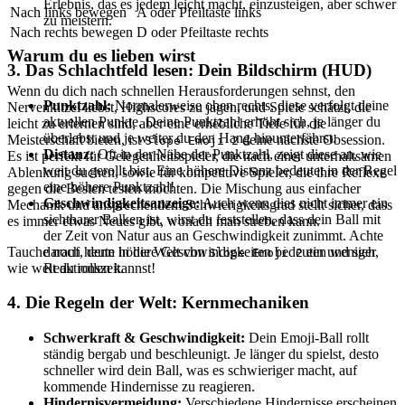
Erlebnis, das es jedem leicht macht, einzusteigen, aber schwer
Nach links bewegen
A oder Pfeiltaste links
zu meistern.
Nach rechts bewegen
D oder Pfeiltaste rechts
Warum du es lieben wirst
3. Das Schlachtfeld lesen: Dein Bildschirm (HUD)
Wenn du dich nach schnellen Herausforderungen sehnst, den
Punktzahl:
Normalerweise oben rechts, diese verfolgt deine
Nervenkitzel liebst, Highscores zu jagen, und Spiele schätzt, die
aktuellen Punkte. Deine Punktzahl erhöht sich, je länger du
leicht zu erlernen sind, aber eine erhebliche Tiefe für die
überlebst und je weiter du den Hang hinunterfährst.
Meisterschaft bieten, ist
deine nächste Obsession.
Slope Emoji 2
Distanz:
Oft in der Nähe der Punktzahl, zeigt diese an, wie
Es ist perfekt für Gelegenheitsspieler, die nach einer unterhaltsamen
weit du gerollt bist. Eine höhere Distanz bedeutet in der Regel
Ablenkung suchen, sowie für kompetitive Spieler, die ihre Reflexe
eine höhere Punktzahl!
gegen die Besten testen möchten. Die Mischung aus einfacher
Geschwindigkeitsanzeige:
Auch wenn dies nicht immer ein
Mechanik und ansprechendem Schwierigkeitsgrad stellt sicher, dass
sichtbarer Balken ist, wirst du feststellen, dass dein Ball mit
es immer etwas Neues gibt, wonach man streben kann.
der Zeit von Natur aus an Geschwindigkeit zunimmt. Achte
darauf, denn höhere Geschwindigkeiten bedeuten weniger
Tauche noch heute in die Welt von
ein und sieh,
Slope Emoji 2
Reaktionszeit.
wie weit du rollen kannst!
4. Die Regeln der Welt: Kernmechaniken
Schwerkraft & Geschwindigkeit:
Dein Emoji-Ball rollt
ständig bergab und beschleunigt. Je länger du spielst, desto
schneller wird dein Ball, was es schwieriger macht, auf
kommende Hindernisse zu reagieren.
Hindernisvermeidung:
Verschiedene Hindernisse erscheinen