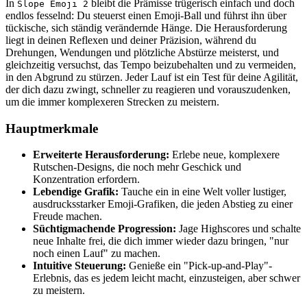
In
bleibt die Prämisse trügerisch einfach und doch
Slope Emoji 2
endlos fesselnd: Du steuerst einen Emoji-Ball und führst ihn über
tückische, sich ständig verändernde Hänge. Die Herausforderung
liegt in deinen Reflexen und deiner Präzision, während du
Drehungen, Wendungen und plötzliche Abstürze meisterst, und
gleichzeitig versuchst, das Tempo beizubehalten und zu vermeiden,
in den Abgrund zu stürzen. Jeder Lauf ist ein Test für deine Agilität,
der dich dazu zwingt, schneller zu reagieren und vorauszudenken,
um die immer komplexeren Strecken zu meistern.
Hauptmerkmale
Erweiterte Herausforderung:
Erlebe neue, komplexere
Rutschen-Designs, die noch mehr Geschick und
Konzentration erfordern.
Lebendige Grafik:
Tauche ein in eine Welt voller lustiger,
ausdrucksstarker Emoji-Grafiken, die jeden Abstieg zu einer
Freude machen.
Süchtigmachende Progression:
Jage Highscores und schalte
neue Inhalte frei, die dich immer wieder dazu bringen, "nur
noch einen Lauf" zu machen.
Intuitive Steuerung:
Genieße ein "Pick-up-and-Play"-
Erlebnis, das es jedem leicht macht, einzusteigen, aber schwer
zu meistern.