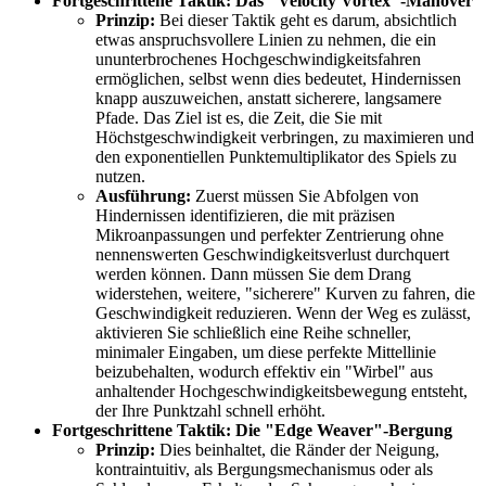
Fortgeschrittene Taktik: Das "Velocity Vortex"-Manöver
Prinzip:
Bei dieser Taktik geht es darum, absichtlich
etwas anspruchsvollere Linien zu nehmen, die ein
ununterbrochenes Hochgeschwindigkeitsfahren
ermöglichen, selbst wenn dies bedeutet, Hindernissen
knapp auszuweichen, anstatt sicherere, langsamere
Pfade. Das Ziel ist es, die Zeit, die Sie mit
Höchstgeschwindigkeit verbringen, zu maximieren und
den exponentiellen Punktemultiplikator des Spiels zu
nutzen.
Ausführung:
Zuerst müssen Sie Abfolgen von
Hindernissen identifizieren, die mit präzisen
Mikroanpassungen und perfekter Zentrierung ohne
nennenswerten Geschwindigkeitsverlust durchquert
werden können. Dann müssen Sie dem Drang
widerstehen, weitere, "sicherere" Kurven zu fahren, die
Geschwindigkeit reduzieren. Wenn der Weg es zulässt,
aktivieren Sie schließlich eine Reihe schneller,
minimaler Eingaben, um diese perfekte Mittellinie
beizubehalten, wodurch effektiv ein "Wirbel" aus
anhaltender Hochgeschwindigkeitsbewegung entsteht,
der Ihre Punktzahl schnell erhöht.
Fortgeschrittene Taktik: Die "Edge Weaver"-Bergung
Prinzip:
Dies beinhaltet, die Ränder der Neigung,
kontraintuitiv, als Bergungsmechanismus oder als