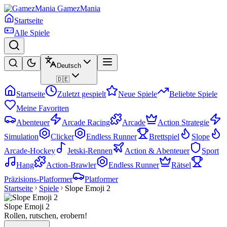
GamezMania
Startseite
Alle Spiele
Deutsch
🇩🇪
Startseite
Zuletzt gespielt
Neue Spiele
Beliebte Spiele
Meine Favoriten
Abenteuer
Arcade Racing
Arcade
Action Strategie
Simulation
Clicker
Endless Runner
Brettspiel
Slope
Arcade-Hockey
Jetski-Rennen
Action & Abenteuer
Sport
Hang
Action-Brawler
Endless Runner
Rätsel
Präzisions-Platformer
Platformer
Startseite
Spiele
Slope Emoji 2
Slope Emoji 2
Rollen, rutschen, erobern!