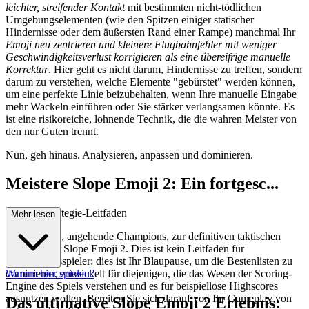
leichter, streifender Kontakt
mit bestimmten nicht-tödlichen
Umgebungselementen (wie den Spitzen einiger statischer
Hindernisse oder dem äußersten Rand einer Rampe) manchmal Ihr
Emoji neu zentrieren und kleinere Flugbahnfehler mit weniger
Geschwindigkeitsverlust korrigieren als eine übereifrige manuelle
Korrektur
. Hier geht es nicht darum, Hindernisse zu treffen, sondern
darum zu verstehen, welche Elemente "gebürstet" werden können,
um eine perfekte Linie beizubehalten, wenn Ihre manuelle Eingabe
mehr Wackeln einführen oder Sie stärker verlangsamen könnte. Es
ist eine risikoreiche, lohnende Technik, die die wahren Meister von
den nur Guten trennt.
Nun, geh hinaus. Analysieren, anpassen und dominieren.
Meistere Slope Emoji 2: Ein fortgesc...
hrittener Strategie-Leitfaden
Mehr lesen
Willkommen, angehende Champions, zur definitiven taktischen
Analyse von Slope Emoji 2. Dies ist kein Leitfaden für
Gelegenheitsspieler; dies ist Ihr Blaupause, um die Bestenlisten zu
dominieren, entwickelt für diejenigen, die das Wesen der Scoring-
Warum hier spielen?
Engine des Spiels verstehen und es für beispiellose Highscores
ausnutzen wollen. Bereiten Sie sich darauf vor, Ihr Gameplay von
Das ultimative Slope Emoji 2 Erlebnis: