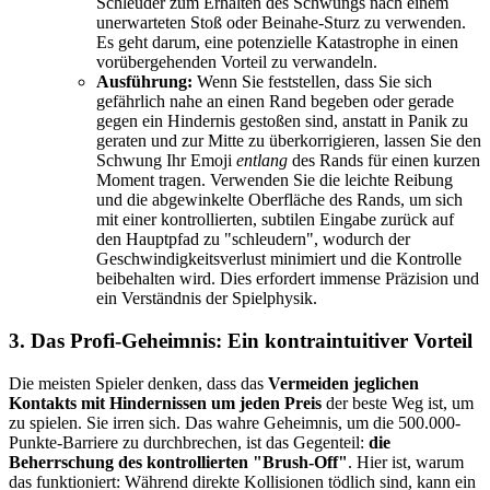
Schleuder zum Erhalten des Schwungs nach einem
unerwarteten Stoß oder Beinahe-Sturz zu verwenden.
Es geht darum, eine potenzielle Katastrophe in einen
vorübergehenden Vorteil zu verwandeln.
Ausführung:
Wenn Sie feststellen, dass Sie sich
gefährlich nahe an einen Rand begeben oder gerade
gegen ein Hindernis gestoßen sind, anstatt in Panik zu
geraten und zur Mitte zu überkorrigieren, lassen Sie den
Schwung Ihr Emoji
entlang
des Rands für einen kurzen
Moment tragen. Verwenden Sie die leichte Reibung
und die abgewinkelte Oberfläche des Rands, um sich
mit einer kontrollierten, subtilen Eingabe zurück auf
den Hauptpfad zu "schleudern", wodurch der
Geschwindigkeitsverlust minimiert und die Kontrolle
beibehalten wird. Dies erfordert immense Präzision und
ein Verständnis der Spielphysik.
3. Das Profi-Geheimnis: Ein kontraintuitiver Vorteil
Die meisten Spieler denken, dass das
Vermeiden jeglichen
Kontakts mit Hindernissen um jeden Preis
der beste Weg ist, um
zu spielen. Sie irren sich. Das wahre Geheimnis, um die 500.000-
Punkte-Barriere zu durchbrechen, ist das Gegenteil:
die
Beherrschung des kontrollierten "Brush-Off"
. Hier ist, warum
das funktioniert: Während direkte Kollisionen tödlich sind, kann ein