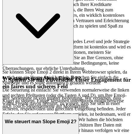
Kosten, keine lästigen Pop-ups, die nach Ihrer Kreditkarte
verlangen, und absolut keine Paywalls, die Ihren Weg zum
Vergnügen versperren. Unser Ziel ist es, ein wirklich kostenloses
Erlebnis zu bieten, das ein Gefühl von Vertrauen und Erleichterung
fördert, das es Ihnen ermöglicht, einfach zu spielen und Spaß zu
haben.
Tauchen Sie mit völliger Ruhe tief in jedes Level und jede Strategie
von
ein. Unsere Plattform ist kostenlos und wird es
Slope Emoji 2
immer sein. Entdecken Sie neue Funktionen, meistern Sie
herausfordernde Rutschen und gehen Sie an Ihre Grenzen, ohne
jemals auf eine Barriere zu stoßen. Keine Bedingungen, keine
Überraschungen, nur ehrliche Unterhaltung.
Sie können Slope Emoji 2 direkt in Ihrem Webbrowser spielen, da
es sich um ein Iframe-Spiel handelt. Besuchen Sie einfach die
Wie steuert man Slope Emoji 2?
3. Spielen Sie mit Zuversicht: Unser Engagement für
Spielseite und es sollte automatisch geladen werden.
ein faires und sicheres Feld
Die Steuerung ist einfach! Sie verwenden normalerweise die linken
und rechten Pfeiltasten (oder die Tasten A und D), um Ihre Emoji-
Ihre Seelenruhe ist von größter Bedeutung. Wir verstehen, dass
Kugel zu steuern. Einige Versionen unterstützen möglicherweise
wahre Freude davon herrührt, zu wissen, dass Sie sich in einer
auch Touch-Steuerelemente auf Mobilgeräten.
sicheren, respektvollen und gerechten Umgebung befinden. Jeder
Erfolg, den Sie auf unserer Plattform erzielen, ist bedeutsam, weil er
auf einem ebenen Spielfeld erzielt wird. Wir halten die höchsten
Wie steuert man Slope Emoji 2?
Standards für den Datenschutz ein und schützen Ihre Daten mit
unerschütterlicher Wachsamkeit. Darüber hinaus verfolgen wir eine