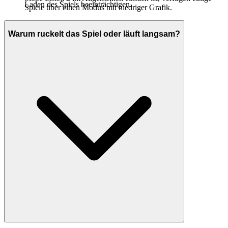
Laden des Spiels beeinträchtigen.
Spiele über einen Modus mit niedriger Grafik.
Warum ruckelt das Spiel oder läuft langsam?