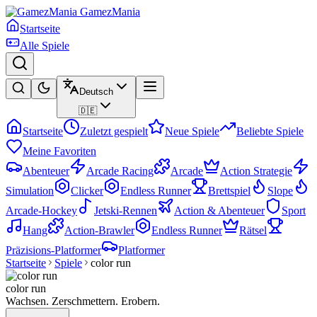
GamezMania
Startseite
Alle Spiele
Deutsch
🇩🇪
Startseite
Zuletzt gespielt
Neue Spiele
Beliebte Spiele
Meine Favoriten
Abenteuer
Arcade Racing
Arcade
Action Strategie
Simulation
Clicker
Endless Runner
Brettspiel
Slope
Arcade-Hockey
Jetski-Rennen
Action & Abenteuer
Sport
Hang
Action-Brawler
Endless Runner
Rätsel
Präzisions-Platformer
Platformer
Startseite
Spiele
color run
color run
Wachsen. Zerschmettern. Erobern.