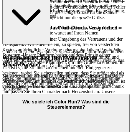
sind Sie in Sekundenschnelle im Spiel. Ein einziger Klick versetzt
Schäden im Laufe der Zeit minimiert und letztendlich eine höhere
Sie in seine lebendige Welt, bereit, Ihren Charakter zu führen,
Netto-Höhenakkumulation durch Vermeidung kostspieliger Fehler
Farben zu sammeln und sich dem Boss zu stellen. Keine Reibung,
erzielt wird. Es geht darum, die
richtige
Größe für die
aktuelle
nur purer, unmittelbarer Spaß.
Herausforderung zu haben, nicht nur die
größte
Größe.
2. Ehrlicher Spaß: Das Null-Druck-Versprechen
Gehen Sie jetzt hinaus und definieren Sie neu, was in Color Run
möglich ist. Die Bestenliste wartet auf Ihren Namen.
Echte Freude gedeiht in einer Umgebung des Vertrauens und der
Transparenz. Wir laden Sie ein, zu spielen, frei von versteckten
Kosten, aufdringlicher Werbung oder manipulativen Pay-to-Win-
Color Run ist ein fesselndes Hyper-Casual-Plattformspiel, in dem
Systemen. Unsere Plattform basiert auf dem Prinzip echter
Sie Ihren Charakter durch einen lebhaften Parcours führen und
Wie spiele ich Color Run? Was sind die
Gastfreundschaft und bietet ein wirklich kostenloses Erlebnis, das
gleichfarbige Charaktere sammeln, um Ihre Größe zu erhöhen. Ihr
Steuerelemente?
Ihren Verstand und Ihren Geldbeutel respektiert.
Ziel ist es, die Ziellinie zu erreichen und den Endgegner zu
besiegen, wobei Sie sicherstellen müssen, dass Sie größer sind als
Tauchen Sie mit völliger Gelassenheit tief in jedes Level und jede
Sie steuern Ihren Charakter, indem Sie Ihre Maus nach links oder
dieser. Sie müssen Hindernisse überwinden, verschiedenfarbige
Strategie von
ein. Experimentieren Sie mit
rechts bewegen, um ihn über die Plattform zu lenken. Präzision ist
Color Run
Charaktere meiden und Münzen sammeln, um Anpassungen
verschiedenen Pfaden, meistern Sie die Farbanpassungsmechanik
entscheidend, wenn Sie den Parcours navigieren!
freizuschalten.
und passen Sie Ihren Charakter nach Herzenslust an. Unsere
Plattform ist kostenlos und wird es immer sein. Keine Bedingungen,
Wie spiele ich Color Run? Was sind die
keine Überraschungen, nur ehrliche Unterhaltung.
Steuerelemente?
3. Spielen Sie mit Zuversicht: Unser Engagement für
ein faires und sicheres Feld
Ihre Ruhe ist von größter Bedeutung. Wir widmen uns der