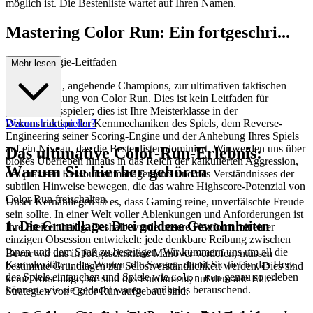
möglich ist. Die Bestenliste wartet auf Ihren Namen.
Mastering Color Run: Ein fortgeschri...
ttener Strategie-Leitfaden
Mehr lesen
Willkommen, angehende Champions, zur ultimativen taktischen
Aufschlüsselung von Color Run. Dies ist kein Leitfaden für
Gelegenheitsspieler; dies ist Ihre Meisterklasse in der
Dekonstruktion der Kernmechaniken des Spiels, dem Reverse-
Warum hier spielen?
Engineering seiner Scoring-Engine und der Anhebung Ihres Spiels
auf ein Niveau, das die Bestenlisten dominiert. Wir werden uns über
Das ultimative Color-Run-Erlebnis:
bloßes Überleben hinaus in das Reich der kalkulierten Aggression,
Warum Sie hierher gehören
des präzisen Ressourcenmanagements und des Verständnisses der
subtilen Hinweise bewegen, die das wahre Highscore-Potenzial von
Color Run freischalten.
Unser Kernanliegen ist es, dass Gaming reine, unverfälschte Freude
sein sollte. In einer Welt voller Ablenkungen und Anforderungen ist
1. Die Grundlage: Drei goldene Gewohnheiten
Ihre Freizeit heilig. Deshalb wurde unsere Plattform mit einer
einzigen Obsession entwickelt: jede denkbare Reibung zwischen
Ihnen und dem Spaß zu beseitigen. Wir kümmern uns um all die
Bevor wir uns in fortgeschrittene Manöver vertiefen, müssen
Komplexitäten, das Warten, die Sorgen, damit Sie tief in das Herz
bestimmte Grundlagen zur Selbstverständlichkeit werden. Dies sind
des Spiels eintauchen und Spiele wie
genau so erleben
keine Vorschläge; sie sind das Fundament, auf dem alle Elite-
Color Run
können, wie sie gedacht waren – mühelos berauschend.
Strategien von Color Run aufgebaut sind.