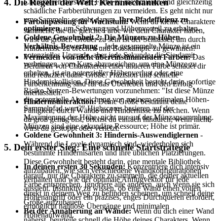
4. Die Regeln der Welt: Kernmechaniken
Charakteren derselben Farbe zu maximieren und gleichzeitig
schädliche Farbberührungen zu vermeiden. Es geht nicht nur
ums Sammeln; es geht darum,
Ihre Pfadeffizienz zu
Farbanpassung für Wachstum:
Wenn du kleine Charaktere
optimieren
, um Schwung und Höhenvorteil zu erhalten.
sammelst, die die gleiche Farbe wie dein Charakter haben,
Goldene Gewohnheit 2: Die Münzen-zu-Höhen-
wirst du größer. Größer zu sein ist der Schlüssel, um durch
Verhältnis-Bewertung
- Jede gesammelte Münze ist ein
Hindernisse zu brechen und Bosskämpfe zu gewinnen!
potenzielles Upgrade, aber jede Sekunde, die Sie damit
Vermeiden von nicht übereinstimmenden Farben:
Das
verbringen, vom Kurs abzuweichen, um eine Münze zu
Berühren von Charakteren einer anderen Farbe schadet dir
erhalten, ist ein potenzieller Höhenverlust oder eine
und reduziert deine Größe. Präzision und schnelle
Hinderniskollision. Diese Gewohnheit besteht darin, sofortige
Farberkennung sind für das Überleben und den Erfolg
Risiko-Nutzen-Bewertungen vorzunehmen: "Ist diese Münze
unerlässlich.
die potenzielle Abweichung von meinem optimalen Höhen-
Hindernisinteraktion:
Deine Größe bestimmt deine
Sammelpfad wert?" Highscores basieren auf der
Fähigkeit, durch Wände und Hindernisse zu brechen. Wenn
Maximierung der Höhe, nicht nur auf der Münzansammlung.
du groß genug bist, brichst du einfach hindurch; wenn nicht,
Münzen sind eine sekundäre Ressource; Höhe ist primär.
wirst du gestoppt oder verletzt.
Goldene Gewohnheit 3: Hindernis-Auswendiglernen
-
Während die Levels dynamisch sind, wiederholen sich
5. Dein erster Sieg: Eine schnelle Startstrategie
bestimmte Hindernisarten und ihre üblichen Platzierungen.
Diese Gewohnheit besteht darin, eine mentale Bibliothek
In deinen ersten 30 Sekunden:
Konzentriere dich intensiv
aufzubauen, wie sich verschiedene Wandkonfigurationen
darauf, nur die Charaktere zu sammeln, die deiner aktuellen
verhalten und wie der optimale Anflugvektor für jede
Farbe entsprechen. Ignoriere alle anderen, auch wenn sie sich
aussieht. Instinktiv zu wissen, ob eine Wand einen vollen
direkt in deinem Weg zu befinden scheinen, um schnell deine
Höhenangriff oder ein präzises, enges Durchqueren erfordert,
Größe aufzubauen.
ermöglicht nahtlose Übergänge und minimalen
Bei der Annäherung an Wände:
Wenn du dich einer Wand
Höhenaufwand.
näherst, beurteile schnell die Höhe deines Charakters. Wenn