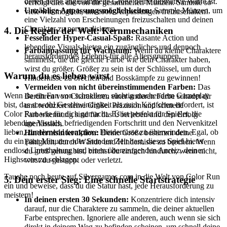
denen deine angesammelte Größe deine ultimative Waffe ist.
verfolgt dies die von dir gesammelten Münzen. Sammle so
Unzählige Anpassungsmöglichkeiten:
Sammle Münzen, um
viele wie möglich, um coole Anpassungen freizuschalten!
eine Vielzahl von Erscheinungen freizuschalten und deinen
Charakter zu personalisieren.
4. Die Regeln der Welt: Kernmechaniken
Fesselnder Hyper-Casual-Spaß:
Rasante Action und
lebendige Visuals bieten ein zugängliches und dennoch
Farbanpassung für Wachstum:
Wenn du kleine Charaktere
herausforderndes Erlebnis für alle Altersgruppen.
sammelst, die die gleiche Farbe wie dein Charakter haben,
wirst du größer. Größer zu sein ist der Schlüssel, um durch
Warum du es lieben wirst
Hindernisse zu brechen und Bosskämpfe zu gewinnen!
Vermeiden von nicht übereinstimmenden Farben:
Das
Wenn du ein Fan von schnellem, süchtig machendem Gameplay
Berühren von Charakteren einer anderen Farbe schadet dir
bist, das sowohl Geschwindigkeit als auch Köpfchen erfordert, ist
und reduziert deine Größe. Präzision und schnelle
Color Run wie für dich gemacht. Es ist perfekt für Spieler, die
Farberkennung sind für das Überleben und den Erfolg
lebendige Visuals, befriedigenden Fortschritt und den Nervenkitzel
unerlässlich.
lieben, zunehmend komplexe Hindernisse zu überwinden. Egal, ob
Hindernisinteraktion:
Deine Größe bestimmt deine
du ein paar Minuten oder Stunden Zeit hast, dieses Spiel bietet
Fähigkeit, durch Wände und Hindernisse zu brechen. Wenn
endlose Unterhaltung und einen überzeugenden Anreiz, deinen
du groß genug bist, brichst du einfach hindurch; wenn nicht,
Highscore zu schlagen.
wirst du gestoppt oder verletzt.
Tauche noch heute auf Silvergames.com in die Welt von Color Run
5. Dein erster Sieg: Eine schnelle Startstrategie
ein und beweise, dass du die Statur hast, jede Herausforderung zu
meistern!
In deinen ersten 30 Sekunden:
Konzentriere dich intensiv
darauf, nur die Charaktere zu sammeln, die deiner aktuellen
Farbe entsprechen. Ignoriere alle anderen, auch wenn sie sich
direkt in deinem Weg zu befinden scheinen, um schnell deine