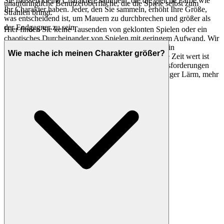
Sie müssen kleine Charaktere sammeln, die die gleiche Farbe wie
unaufdringliche Benutzeroberfläche, die die Spiele selbst zum
Ihr Charakter haben. Jeder, den Sie sammeln, erhöht Ihre Größe,
Strahlen bringt.
was entscheidend ist, um Mauern zu durchbrechen und größer als
der Endgegner zu sein.
Hier finden Sie keine Tausenden von geklonten Spielen oder ein
chaotisches Durcheinander von Spielen mit geringem Aufwand. Wir
präsentieren
, weil wir glauben, dass es ein
Color Run
Wie mache ich meinen Charakter größer?
außergewöhnliches, hyper-lässiges Spiel ist, das Ihre Zeit wert ist
und lebendige Visuals und süchtig machende Herausforderungen
bietet. Das ist unser kuratorisches Versprechen: weniger Lärm, mehr
Qualität, die Sie verdienen.