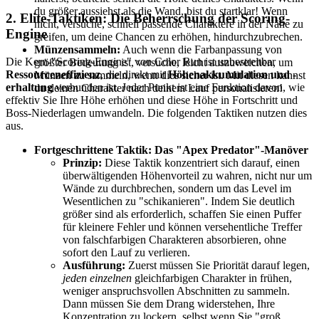
du größer aussiehst als die Wand, bist du startklar! Wenn
2. Elite-Taktiken: Die Beherrschung der Scoring-
nicht, versuche, schnell passende Charaktere in der Nähe zu
Engine
greifen, um deine Chancen zu erhöhen, hindurchzubrechen.
Münzensammeln:
Auch wenn die Farbanpassung von
Die Kern-"Scoring-Engine" von Color Run ist unbestreitbar
größter Bedeutung ist, versuche, leicht auszuweichen, um
Ressourceneffizienz
, die direkt mit
Höhenakkumulation und -
Münzen zu sammeln, wenn dies sicher ist. Mit diesen kannst
erhaltung
verbunden ist. Jeder Punkt ist eine Funktion davon, wie
du deinen Charakter nach deinem Lauf personalisieren!
effektiv Sie Ihre Höhe erhöhen und diese Höhe in Fortschritt und
Boss-Niederlagen umwandeln. Die folgenden Taktiken nutzen dies
aus.
Fortgeschrittene Taktik: Das "Apex Predator"-Manöver
Prinzip:
Diese Taktik konzentriert sich darauf, einen
überwältigenden Höhenvorteil zu wahren, nicht nur um
Wände zu durchbrechen, sondern um das Level im
Wesentlichen zu "schikanieren". Indem Sie deutlich
größer sind als erforderlich, schaffen Sie einen Puffer
für kleinere Fehler und können versehentliche Treffer
von falschfarbigen Charakteren absorbieren, ohne
sofort den Lauf zu verlieren.
Ausführung:
Zuerst müssen Sie Priorität darauf legen,
jeden einzelnen
gleichfarbigen Charakter in frühen,
weniger anspruchsvollen Abschnitten zu sammeln.
Dann müssen Sie dem Drang widerstehen, Ihre
Konzentration zu lockern, selbst wenn Sie "groß