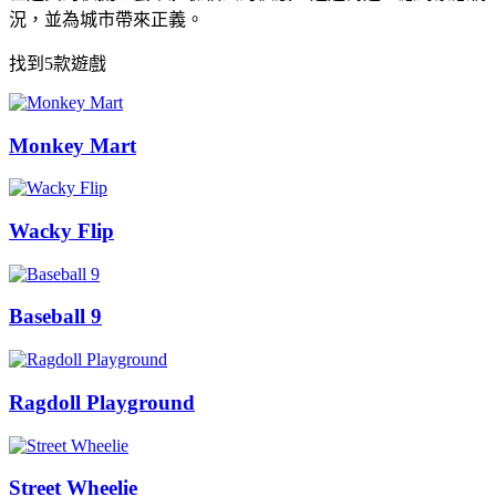
況，並為城市帶來正義。
找到5款遊戲
Monkey Mart
Wacky Flip
Baseball 9
Ragdoll Playground
Street Wheelie