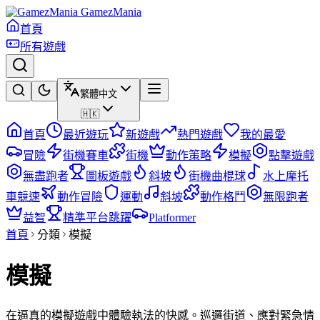
GamezMania
首頁
所有遊戲
繁體中文
🇭🇰
首頁
最近遊玩
新遊戲
熱門遊戲
我的最愛
冒險
街機賽車
街機
動作策略
模擬
點擊遊戲
無盡跑者
圖板遊戲
斜坡
街機曲棍球
水上摩托
車競速
動作冒險
運動
斜坡
動作格鬥
無限跑者
益智
精準平台跳躍
Platformer
首頁
分類
模擬
模擬
在逼真的模擬遊戲中體驗執法的快感。巡邏街道、應對緊急情