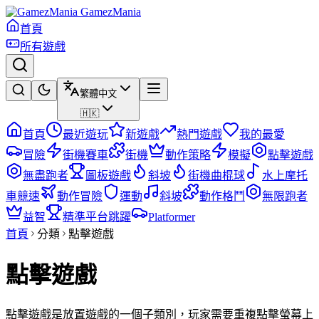
GamezMania
首頁
所有遊戲
繁體中文
🇭🇰
首頁
最近遊玩
新遊戲
熱門遊戲
我的最愛
冒險
街機賽車
街機
動作策略
模擬
點擊遊戲
無盡跑者
圖板遊戲
斜坡
街機曲棍球
水上摩托
車競速
動作冒險
運動
斜坡
動作格鬥
無限跑者
益智
精準平台跳躍
Platformer
首頁
分類
點擊遊戲
點擊遊戲
點擊遊戲是放置遊戲的一個子類別，玩家需要重複點擊螢幕上