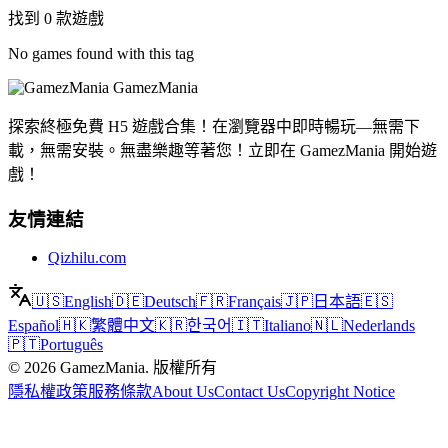
找到 0 款遊戲
No games found with this tag
GamezMania
探索終極免費 H5 遊戲合集！在瀏覽器中即時暢玩—無需下
載，無需安裝。無盡樂趣等著您！立即在 GamezMania 開始遊
戲！
友情連結
Qizhilu.com
🇺🇸
English
🇩🇪
Deutsch
🇫🇷
Français
🇯🇵
日本語
🇪🇸
Español
🇭🇰
繁體中文
🇰🇷
한국어
🇮🇹
Italiano
🇳🇱
Nederlands
🇵🇹
Português
©
2026
GamezMania
.
版權所有
隱私權政策
服務條款
About Us
Contact Us
Copyright Notice