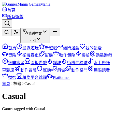
GamezMania
首頁
所有遊戲
繁體中文
🇭🇰
首頁
最近遊玩
新遊戲
熱門遊戲
我的最愛
冒險
街機賽車
街機
動作策略
模擬
點擊遊戲
無盡跑者
圖板遊戲
斜坡
街機曲棍球
水上摩托
車競速
動作冒險
運動
斜坡
動作格鬥
無限跑者
益智
精準平台跳躍
Platformer
首頁
標籤
Casual
Casual
Games tagged with Casual