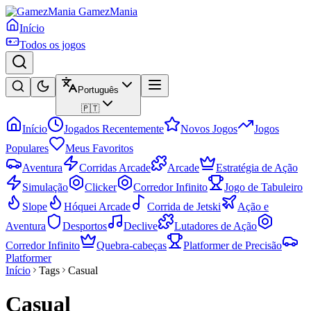
GamezMania
Início
Todos os jogos
Português
🇵🇹
Início
Jogados Recentemente
Novos Jogos
Jogos
Populares
Meus Favoritos
Aventura
Corridas Arcade
Arcade
Estratégia de Ação
Simulação
Clicker
Corredor Infinito
Jogo de Tabuleiro
Slope
Hóquei Arcade
Corrida de Jetski
Ação e
Aventura
Desportos
Declive
Lutadores de Ação
Corredor Infinito
Quebra-cabeças
Platformer de Precisão
Platformer
Início
Tags
Casual
Casual