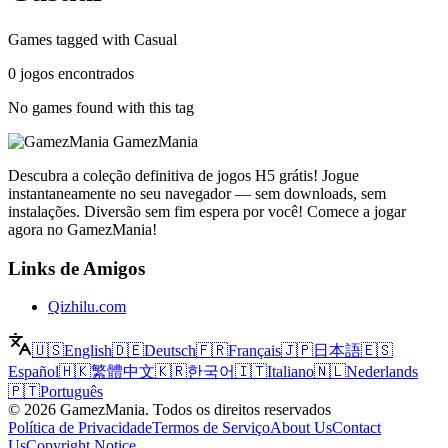
Games tagged with Casual
0 jogos encontrados
No games found with this tag
GamezMania
Descubra a coleção definitiva de jogos H5 grátis! Jogue
instantaneamente no seu navegador — sem downloads, sem
instalações. Diversão sem fim espera por você! Comece a jogar
agora no GamezMania!
Links de Amigos
Qizhilu.com
🇺🇸
English
🇩🇪
Deutsch
🇫🇷
Français
🇯🇵
日本語
🇪🇸
Español
🇭🇰
繁體中文
🇰🇷
한국어
🇮🇹
Italiano
🇳🇱
Nederlands
🇵🇹
Português
©
2026
GamezMania
.
Todos os direitos reservados
Política de Privacidade
Termos de Serviço
About Us
Contact
Us
Copyright Notice