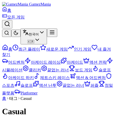
GamezMania
홈
모든 게임
한국어
🇰🇷
홈
최근 플레이
새로운 게임
인기 게임
내 즐겨
찾기
어드벤처
아케이드 레이싱
아케이드
액션 전략
시뮬레이션
클리커
끝없는 러너
보드 게임
슬로프
아케이드 하키
제트스키 레이스
액션 & 어드벤처
스포츠
슬로프
액션 난투
끝없는 러너
퍼즐
정밀
플랫폼
Platformer
홈
태그
Casual
Casual