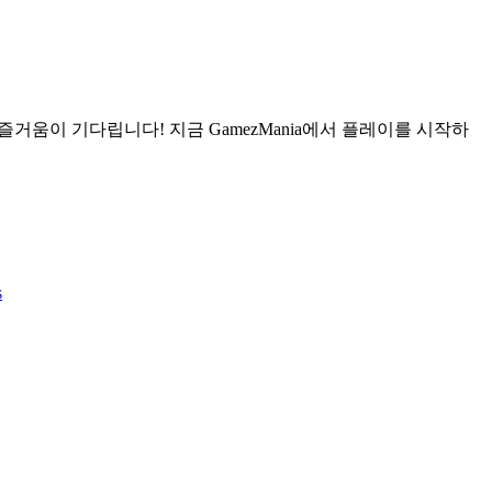
움이 기다립니다! 지금 GamezMania에서 플레이를 시작하
s