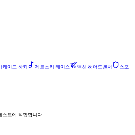
아케이드 하키
제트스키 레이스
액션 & 어드벤처
스포
 테스트에 적합합니다.