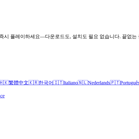
즉시 플레이하세요—다운로드도, 설치도 필요 없습니다. 끝없는 즐거
🇭🇰
繁體中文
🇰🇷
한국어
🇮🇹
Italiano
🇳🇱
Nederlands
🇵🇹
Portuguê
ice