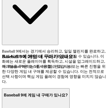
Baseball 9에서는 경기에서 승리하고, 일일 챌린지를 완료하고,
Baseball 9에 게임 내 구매가 있나요?
특별 이벤트에 참여하여 게임 내 화폐를 얻을 수 있습니다. 이
화폐는 새로운 플레이어를 획득하고, 시설을 업그레이드하고,
아이템을 구매하는 데 사용할 수 있습니다.
예, Baseball 9은 코스튬 아이템, 편의 기능 또는 빠른 진행을 위
한 다양한 게임 내 구매를 제공할 수 있습니다. 이는 전적으로
선택 사항이며 핵심 게임 플레이 경험에 영향을 미치지 않습니
다.
Baseball 9에 게임 내 구매가 있나요?