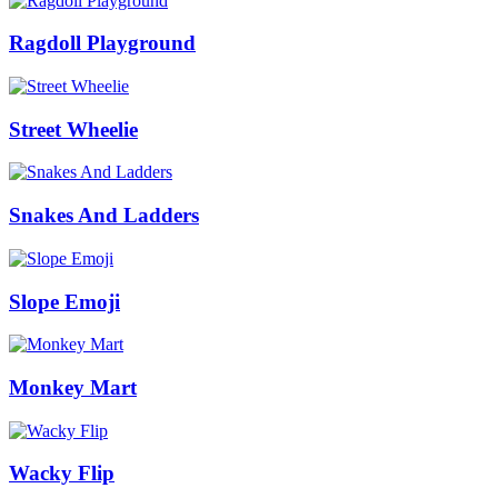
Ragdoll Playground
Street Wheelie
Snakes And Ladders
Slope Emoji
Monkey Mart
Wacky Flip