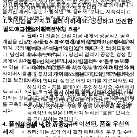
저희 플랫폼은 무료이며, 항상 그럴 것입니다. 조건이나 놀라
받기 위해 수비 플레이를 완벽하게 실행하는 것을 의미합니다.
움 없이, 진정한 엔터테인먼트만 제공합니다.
숨겨진 메커니즘은 개별적인 "빅 플레이"보다는 지속적이고
높은 확률의 실행의 누적 효과에 관한 것입니다.
3. 자신감을 가지고 플레이하세요: 공정하고 안전한
필드에 대한 저희의 약속
고급 전술: "완벽한 이닝 흐름"
원리:
이 전술은 단일 이닝 내에서 성공적인 공격
게임을 진정으로 즐겁게 하려면 환경이 안전하고, 보안이 유지
및 수비 액션을 연결하여 지속적인 연승 배수를 유
되며, 공정해야 합니다. 당신의 마음의 평화가 가장 중요합니
발하고, 기하급수적인 점수 획득으로 이어지도록
다. 당신의 데이터가 보호되고, 당신의 업적이 공정한 경쟁 환
하는 것입니다.
경에서 얻어진다는 것을 알면, 당신은 도전에 완전히 몰입할
실행:
먼저, 선두 타자가 일관적으로 출루하도록
수 있습니다. 저희는 부정행위를 세심하게 방지하고 당신의 프
해야 합니다. 그런 다음, 아웃을 희생하더라도 주자
라이버시를 최우선으로 하여, 모든 승리가 진정으로 당신의 것
를 진루시키기 위해 스몰볼과 영리한 주루를 우선
임을 보장합니다.
시해야 합니다. 삼진은 어떤 대가를 치르더라도 피
하십시오 – 공을 플레이에 투입하십시오. 수비에서
리더보드의 최고 자리를 향해 기술의 진정한 시험
Baseball 9
는 빠르고 깔끔한 아웃(땅볼, 팝업)에 집중하고, 흐
이라는 것을 알고 달려가세요. 저희는 안전하고 공정한 놀이터
름을 깨는 볼넷이나 실수를 피하십시오. 목표는 "3
를 구축하므로, 당신은 당신의 유산을 쌓는 데 집중할 수 있습
인 아웃, 3인 아웃" 수비 이닝에 이어 여러 득점의
니다.
공격적인 폭발을 반복하여 누적된 "흐름" 보너스
를 극대화하는 것입니다.
4. 플레이어에 대한 존중: 큐레이션된, 품질 우선의
고급 전술: "상대 AI 조작"
세계
원리:
이는 AI의 의사 결정 패턴(특히 투구 및 수비