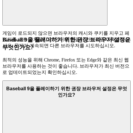
게임이 로드되지 않으면 브라우저의 캐시와 쿠키를 지우고 페
Baseball 9을 플레이하기 위한 권장 브라우저 설정은
이지를 새로 고치십시오. 인터넷 연결이 안정적인지 확인하십
시오. 문제가 계속되면 다른 브라우저를 시도하십시오.
무엇인가요?
최적의 성능을 위해 Chrome, Firefox 또는 Edge와 같은 최신 웹
브라우저를 사용하는 것이 좋습니다. 브라우저가 최신 버전으
로 업데이트되었는지 확인하십시오.
Baseball 9을 플레이하기 위한 권장 브라우저 설정은 무엇
인가요?