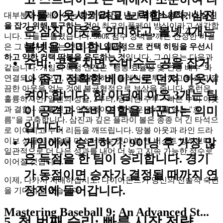
자를 아웃시키려고 노력합니다. 삼진
대부분의 플레이어는
항상 담장을 넘기 위해 스윙하거나 삼진
을 잡기 위해 투구하는 것
이 최고의 플레이 방식이라고 생각합
은 삼진 아웃을 의미하고, 볼넷 4개는
니다. 그들은 틀렸습니다. 500k 점수 장벽을 깨는 진정한 비결
볼넷을 의미합니다.
은 그 반대로 하는 것입니다:
일관적으로 컨택 히팅을 우선시
하고 약한 컨택 땅볼을 유도하는 것
입니다. 그 이유는 다음과
수비:
공을 치면 수비수는 공을 잡거
같습니다. 게임의 득점 엔진은 "행동 효율성 및 연승 배수"와
나 줍고 정확한 베이스로 던져 아웃시
연결되어 있으며, 공을 깔끔하게 플레이에 투입하고 빠르고 깔
끔한 아웃을 얻는 것에 불균형적으로 보상을 줍니다. 홈런은
켜야 합니다. 한 이닝에 아웃 3개는 팀
훌륭하지만, 일련의 싱글, 2루타, 영리한 주루 – 빠른 수비 아웃
이 공격과 수비 역할을 바꾼다는 의미
과 결합 – 은 훨씬 더 안정적이고 더 높은 점수를 얻는 "흐
름"을 구축합니다. 삼진과 깊은 플라이 볼은 종종 더 긴 타석으
입니다.
로 이어지고 수비 리듬을 깨뜨립니다. 땅볼 아웃과 라인 드라
이브 싱글의 기술을 마스터하는 것이 붐 앤 버스트 방식보다
게임에서 승리하기:
9이닝 후 가장 많
일관적으로 더 나은 성과를 내어 더 높고 지속 가능한 점수로
은 득점을 한 팀이 승리합니다. 경기
이어질 것입니다.
가 동점이면 승자가 결정될 때까지 연
이제, 나가서 지배하십시오. 다이아몬드가 당신의 전술적 숙련
장전에 들어갑니다.
을 기다리고 있습니다.
Mastering Baseball 9: An Advanced St...
5. 첫 번째 승리: 빠른 시작 전략