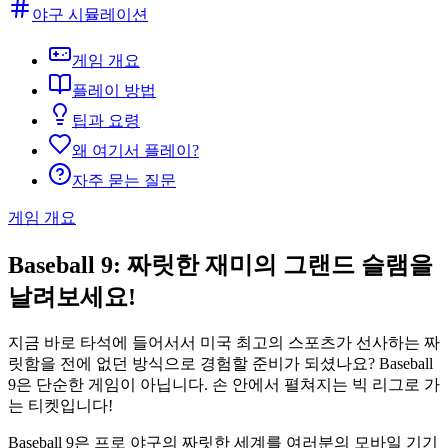
야구 시뮬레이션
게임 개요
플레이 방법
팁과 요령
왜 여기서 플레이?
자주 묻는 질문
게임 개요
Baseball 9: 짜릿한 재미의 그랜드 슬램을
날려보세요!
지금 바로 타석에 들어서서 미국 최고의 스포츠가 선사하는 짜
릿함을 전에 없던 방식으로 경험할 준비가 되셨나요? Baseball
9은 단순한 게임이 아닙니다. 손 안에서 펼쳐지는 빅 리그로 가
는 티켓입니다!
Baseball 9은 프로 야구의 짜릿한 세계를 여러분의 모바일 기기