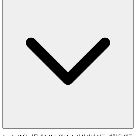
이라고 믿기 때문에, 이 게임을 소개합니다. 이것이 저희의 큐
레이션 약속입니다: 잡음은 줄이고, 당신이 마땅히 누려야 할
품질은 더 많이 제공합니다.