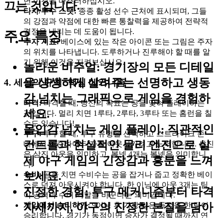
면 이것을 마스터하십시오.
끄는 것입니다.
타자/투수 스탯:
종종 활성 선수 근처에 표시되며, 그들
의 강점과 약점에 대한 빠른 통찰력을 제공하여 전략적
결정을 내리는 데 도움이 됩니다.
주요 특징
주자 지표:
베이스에 있는 작은 아이콘 또는 그림은 주자
의 위치를 ​​나타냅니다. 도루하거나 진루해야 할 때를 알
기 위해 이것을 지켜보십시오.
놀라운 비주얼:
경기장의 모든 디테일
을 생생하게 살려주는 선명하고 생동
4. 세상의 규칙: 핵심 메커니즘
감 넘치는 그래픽으로 게임을 경험하
타격:
타격할 때, 당신의 목표는 공을 맞혀 플레이하는
세요.
것입니다. 멀리 치면 1루타, 2루타, 3루타 또는 홈런을 칠
수도 있습니다!
몰입감 넘치는 게임 플레이:
직관적인
투구:
투구할 때, 투구 유형을 선택하고 스트라이크 존
컨트롤과 현실적인 물리 엔진으로 실
내에서 조준하여 타자를 아웃시키려고 노력합니다. 삼진
은 삼진 아웃을 의미하고, 볼넷 4개는 볼넷을 의미합니
제 야구 게임의 긴장감과 흥분을 느껴
다.
보세요.
수비:
공을 치면 수비수는 공을 잡거나 줍고 정확한 베이
스로 던져 아웃시켜야 합니다. 한 이닝에 아웃 3개는 팀
진정한 경험:
투구 메커니즘부터 타격
이 공격과 수비 역할을 바꾼다는 의미입니다.
자세까지, 야구의 진정한 본질을 담아
게임에서 승리하기:
9이닝 후 가장 많은 득점을 한 팀이
승리합니다. 경기가 동점이면 승자가 결정될 때까지 연