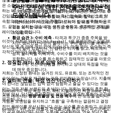
끊임없이 당신의 관심을 요구하는 세상에서 당신의 여가 시간
황금 습관 2: 공격적인 주루 IQ
- 많은 플레이어가 베이스
은 소중한 자산입니다. 저희는 기다리고, 다운로드하고, 설치
에서 너무 보수적이어서 귀중한 득점을 놓치고 있습니
수비 모두에 대한 전략을 조정하는 데
하는 데 소비되는 모든 순간이 당신의 즐거움에서 빼앗기는 순
다. 이 습관은 한계를 밀어붙이는 것에 관한 것입니다. 추
도움이 됩니다.
간임을 잘 알고 있습니다. 저희는 즉시 접속을 최우선으로 약
가 베이스를 획득해야 할 때, 태그업해야 할 때, 그리고
속함으로써 당신의 시간을 존중합니다. 더 이상 지루한 다운로
위험해 보이더라도 송구를 시도해야 할 때를 이해하는
드, 끝없는 설치는 없습니다. 오직 순수하고, 즉각적인 게임 플
것을 의미합니다. 득점 엔진은 행동과 성공적인 공격을
레이만 있을 뿐입니다.
보상합니다.
황금 습관 3: 수비 예측
- 타격과 투구가 종종 주목을 받
이것이 저희의 약속입니다:
을 플레이하고 싶을 때,
Baseball 9
지만, 챔피언십 수준의 플레이는 수비 플레이를 예측하
당신은 몇 초 안에 게임 안에 있습니다. 마찰 없이, 순수하고 즉
는 데 달려 있습니다. 이 습관은 타자를 읽고, 배트에서
각적인 재미만 있을 뿐입니다.
공의 물리학을 이해하며, 수비수를 미리 배치하는 것을
포함합니다. 실수를 최소화하고 잠재적인 싱글을 아웃으
2. 정직한 재미: 제로 압박 약속
로 바꾸는 것은 모멘텀을 유지하고 상대의 득점을 막는
데 매우 중요합니다.
저희는 진정한 환대는 숨겨진 의도, 유료화, 또는 조작적인 전
술이 없는 경험을 제공하는 것을 의미한다고 믿습니다. 지출해
2. 엘리트 전술: 득점 엔진 마스터하기
야 한다는 끊임없는 압박 없이 탐험하고 즐길 수 있다는 것을
아는 것은 저희 브랜드의 초석입니다. 저희는 업계의 흔한 함
Baseball 9의 핵심 득점 엔진, 특히 시뮬레이션 지향 iframe 컨텍
정에 맞서, 당신의 즐거움만이 유일하게 중요한 통화인 공간을
스트 내에서는
행동 효율성 및 연승 배수
에 큰 보상을 줍니다.
제공합니다.
게임은 모멘텀을 유지하고 "흐름"을 구축하는 깔끔하고 결정
적인 플레이를 우선시합니다. 이는 실수를 최소화하고, 성공적
의 모든 레벨과 전략을 마음 편히 깊이 파고드세요.
Baseball 9
인 공격 액션(안타, 타점, 도루)을 극대화하며, 연승 보너스를