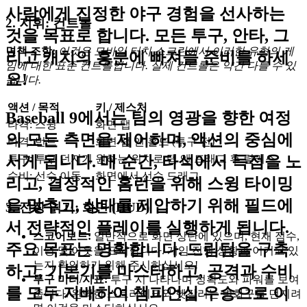
사람에게 진정한 야구 경험을 선사하는
2. 지휘: 컨트롤
것을 목표로 합니다. 모든 투구, 안타, 그
면책 조항:
이것은 모바일 터치 스크린에서 이러한 유형의 게
리고 캐치의 흥분에 빠져들 준비를 하세
임에 대한 표준 컨트롤입니다. 실제 컨트롤은 약간 다를 수 있
요!
습니다.
액션 / 목적
키 / 제스처
Baseball 9에서는 팀의 영광을 향한 여정
타격: 스윙
화면 탭
의 모든 측면을 제어하며, 액션의 중심에
타격: 번트
화면 탭 앤 홀드 (투구 전)
서게 됩니다. 매 순간, 타석에서 득점을 노
투구: 투구 던지기
원하는 위치로 탭 앤 드래그 후 릴리스
수비: 선수 이동
화면에서 선수 드래그
리고, 결정적인 홈런을 위해 스윙 타이밍
을 맞추고, 상대를 제압하기 위해 필드에
3. 전장 읽기: 화면 (HUD)
서 전략적인 플레이를 실행하게 됩니다.
스코어보드:
일반적으로 화면 상단에 있으며, 현재 점수,
주요 목표는 명확합니다. 드림팀을 구축
이닝 및 아웃을 표시합니다. 게임 진행 상황과 이기고 있
는지 확인하기 위해 주시하십시오!
하고, 기본기를 마스터하고, 공격과 수비
투구 미터/지표:
투구 시 나타나며 정확도와 파워를 보여
를 모두 지배하여 챔피언십 우승으로 이
줍니다. 완벽한 스트라이크와 헷갈리는 변화구를 던지려