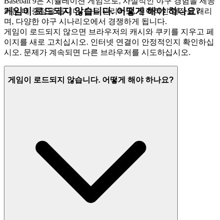
Baseball 9은 시뮬레이션 게임으로, 사실적인 야구 경험을 제공
게임이 로드되지 않습니다. 어떻게 해야 하나요?
하는 데 중점을 둡니다. 팀을 관리하고, 전략적인 결정을 내리
며, 다양한 야구 시나리오에서 경쟁하게 됩니다.
게임이 로드되지 않으면 브라우저의 캐시와 쿠키를 지우고 페
이지를 새로 고치십시오. 인터넷 연결이 안정적인지 확인하십
시오. 문제가 계속되면 다른 브라우저를 시도하십시오.
게임이 로드되지 않습니다. 어떻게 해야 하나요?