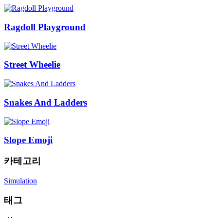
Ragdoll Playground
Street Wheelie
Snakes And Ladders
Slope Emoji
카테고리
Simulation
태그