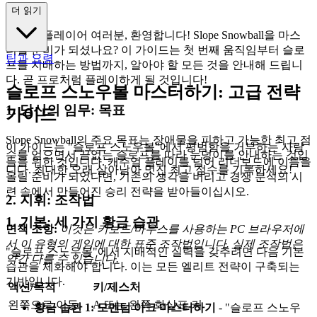
드
더 읽기
새로운 플레이어 여러분, 환영합니다! Slope Snowball을 마스
터할 준비가 되셨나요? 이 가이드는 첫 번째 움직임부터 슬로
팁과 요령
프를 지배하는 방법까지, 알아야 할 모든 것을 안내해 드립니
다. 곧 프로처럼 플레이하게 될 것입니다!
슬로프 스노우볼 마스터하기: 고급 전략
1. 당신의 임무: 목표
가이드
Slope Snowball의 주요 목표는 장애물을 피하고 가능한 최고 점
이 가이드는 "슬로프 스노우볼"에서 평범함을 거부하는 사람
수를 얻으면서 끝없는 슬로프를 따라 눈덩이를 안내하는 것입
들을 위한 것입니다. 캐주얼 플레이를 넘어 리더보드에 이름을
니다. 최대한 오래 살아남아 멋진 최고 점수를 기록하세요!
올릴 준비가 되었다면, 기존의 생각을 버리고 경쟁 분석의 시
련 속에서 만들어진 승리 전략을 받아들이십시오.
2. 지휘: 조작법
1. 기본: 세 가지 황금 습관
면책 조항:
이것은 키보드/마우스를 사용하는 PC 브라우저에
서 이 유형의 게임에 대한 표준 조작법입니다. 실제 조작법은
"슬로프 스노우볼"에서 지배적인 실력을 갖추려면 다음 기본
약간 다를 수 있습니다.
습관을 체화해야 합니다. 이는 모든 엘리트 전략이 구축되는
기반입니다.
액션/목적
키/제스처
왼쪽으로 이동
A 또는 왼쪽 화살표 키
황금 습관 1: 모멘텀 아크 마스터하기
- "슬로프 스노우