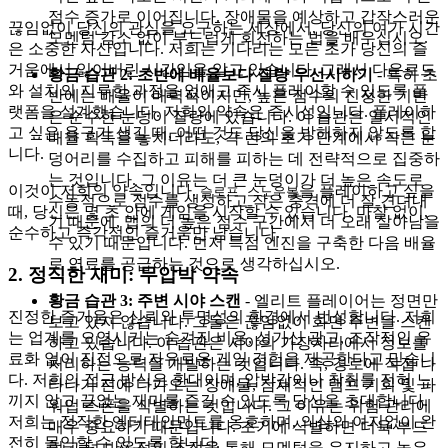
점수 증가로 이어집니다. 장애물을 예상하고 갑작스러운
끊임없이 당신의 관심을 요구하는 세상에서, 당신의 여가 시간
모멘텀 감소 없이 부드럽게 회전하는 법을 배우십시오.
은 소중한 자산입니다. 저희는 기다리는 모든 초가 당신의 즐
거움에서 잃어버린 시간임을 알고 있습니다. 그래서 다운로드
황금 습관 2: 초반에 배율보다 질량 우선시하기
- 특히 초
와 설치의 지루한 과정을 없애고 즉시 플레이할 수 있도록 플
반에는 배율이 매력적이지만, 높은 점수의 진정한 기반
랫폼을 설계했습니다. 저희의 약속은 즉시성입니다. 플레이하
은 순수한 눈덩이 질량에 있습니다. 이 습관은 일시적인
고 싶은 욕구가 생길 때, 어떤 것도 당신을 방해하지 않도록 합
배율 획득을 놓치더라도, 각 런의 초기 단계에서 작은 눈
니다.
덩어리를 수집하고 피해를 피하는 데 전략적으로 집중하
는 것입니다. 그 이유는 더 큰 눈덩이가 더 높은 속도로
이것이 저희의 약속입니다.
을 플레이하고 싶을
슬로프 스노우볼
수동적으로 점수를 생성하고 작은 충격에 더 잘 견뎌내
때, 당신은 몇 초 안에 게임을 시작할 수 있습니다. 마찰 없이,
기 때문에, 맵의 더 높은 점수 구간에서 더 오래 살아남을
순수하고 즉각적인 즐거움만 남습니다.
수 있기 때문입니다. 먼저 득점 엔진을 구축한 다음 배율
로 연료를 공급하는 것으로 생각하십시오.
2. 정직한 재미: 무압박 약속
황금 습관 3: 주변 시야 스캔
- 엘리트 플레이어는 정면만
진정한 즐거움은 신뢰와 투명성의 환경에서 번성합니다. 저희
보고 있지 않습니다. 그들은 끊임없이 화면 주변을 스캔
는 업계를 오염시키는 숨겨진 비용, 성가신 광고, 조작적인 유
하고 있습니다. 이 습관은 시야의 가장자리에서 정보를
료화 없이 진정으로 자유로운 게임 경험을 제공한다고 믿습니
처리하는 능력을 개발하는 것입니다. 즉, 경로에 직접 나
다. 저희의 접근 방식은 환대이며, 압박감이나 착취를 전혀 느
타나기 전에 다가오는 장애물, 잠재적인 램프 기회 및 파
끼지 않고 끝없는 재미를 즐길 수 있도록 당신을 초대합니다.
워업 스폰을 식별하는 것입니다. 그 이유는 위험 관리에
저희는 정직한 엔터테인먼트를 옹호하며, 의심의 여지없이 완
매우 중요하기 때문입니다. 조기에 식별하면 더욱 부드
전히 몰입할 수 있도록 합니다.
럽고 덜 반응적인 조정을 통해 모멘텀을 유지하고 높은