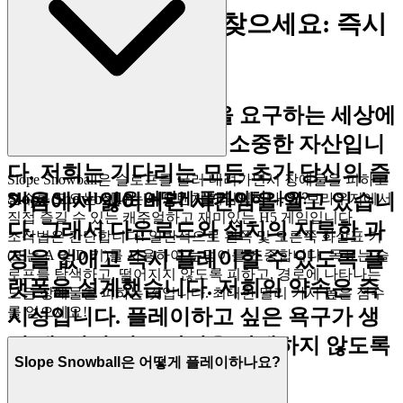
1. 당신의 시간을 되찾으세요: 즉시
플레이의 즐거움
끊임없이 당신의 관심을 요구하는 세상에
서, 당신의 여가 시간은 소중한 자산입니
다. 저희는 기다리는 모든 초가 당신의 즐
Slope Snowball은 슬로프를 굴러 내려가면서 장애물을 피하고
Slope Snowball은 어떻게 플레이하나요?
거움에서 잃어버린 시간임을 알고 있습니
점수를 모으는 신나는 어드벤처 게임입니다. 웹 브라우저에서
직접 즐길 수 있는 캐주얼하고 재미있는 H5 게임입니다.
다. 그래서 다운로드와 설치의 지루한 과
조작법은 간단합니다! 일반적으로 왼쪽 및 오른쪽 화살표 키
(또는 A 및 D 키)를 사용하여 눈덩이를 조종합니다. 목표는 슬
정을 없애고 즉시 플레이할 수 있도록 플
로프를 탐색하고, 떨어지지 않도록 피하고, 경로에 나타나는
랫폼을 설계했습니다. 저희의 약속은 즉
모든 장애물을 피하는 것입니다. 최대한 멀리 가서 높은 점수
를 얻으세요!
시성입니다. 플레이하고 싶은 욕구가 생
길 때, 어떤 것도 당신을 방해하지 않도록
Slope Snowball은 어떻게 플레이하나요?
합니다.