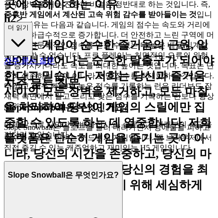
곳에 속해야 하는 이유
점수 장벽을 깨는 진정한 비결은 정반대로 하는 것입니다. 즉,
중후반 게임에서 계산된 고속 위험 감수를 받아들이는 것
입니
h2>
다. 그 이유는 다음과 같습니다. 게임의 점수는 속도와 거리에
더 읽기
따라 기하급수적으로 증가합니다. 더 안전하고 느린 구역에 머
저희는 게임이 순수한 즐거움의 근원, 일
무르면 천문학적인 점수를 얻을 수 있는 더 높은 배율 임계값
에 도달할 수 없습니다. 프로 플레이는 치명적인 오류의 위험
상에서 벗어나는 순수한 탈출구가 되어야
자주 묻는 질문
을 증가시키더라도 속도를 최대한 높이는 것입니다. 목표는 단
한다고 믿습니다. 저희는 당신과 즐거움
순히 생존하는 것이 아니라 초당 점수를 최대화하는 것입니다.
자주 묻는 질문
더 짧고, 매우 빠르며, 높은 점수를 기록하는 런은 리더보드 잠
사이의 모든 장벽을 제거하고, 모든 마찰
재력 측면에서 길고 느리고 낮은 점수를 기록하는 런보다 항상
을 처리하여 당신이 게임의 스릴에만 집
Slope Snowball은 무엇인가요?
우위에 있을 것입니다.
중할 수 있도록 하는 데 열중합니다. 저희
이제 앞으로 나아가 지배하십시오. 슬로프가 여러분의 숙달을
Slope Snowball은 슬로프를 굴러 내려가면서 장애물을 피하고
기다리고 있습니다.
플랫폼은 단순히 게임을 즐기는 곳이 아
점수를 모으는 신나는 어드벤처 게임입니다. 웹 브라우저에서
직접 즐길 수 있는 캐주얼하고 재미있는 H5 게임입니다.
니라, 당신의 시간을 존중하고, 당신의 마
음의 평화를 보호하며, 당신의 경험을 최
Slope Snowball은 무엇인가요?
고 수준으로 끌어올리기 위해 세심하게
설계된 생태계입니다.