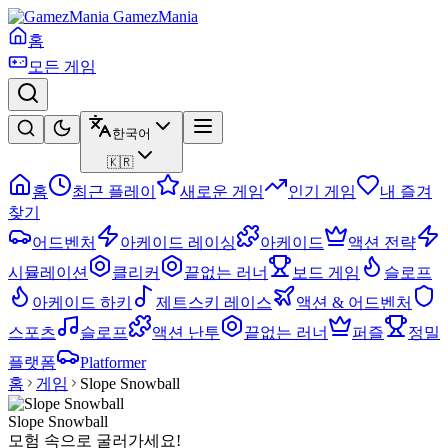
GamezMania
홈
모든 게임
한국어
🇰🇷
홈
최근 플레이
새로운 게임
인기 게임
내 즐겨
찾기
어드벤처
아케이드 레이싱
아케이드
액션 전략
시뮬레이션
클리커
끝없는 러너
보드 게임
슬로프
아케이드 하키
제트스키 레이스
액션 & 어드벤처
스포츠
슬로프
액션 난투
끝없는 러너
퍼즐
정밀
플랫폼
Platformer
홈
게임
Slope Snowball
Slope Snowball
모험 속으로 굴러가세요!