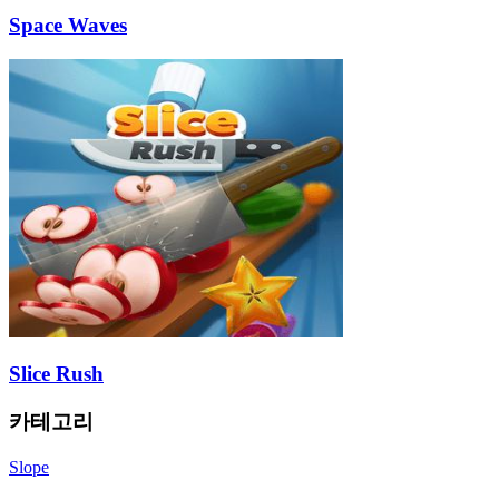
Space Waves
Slice Rush
카테고리
Slope