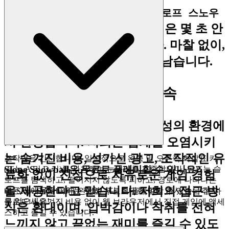
이것이 저희의 약속입니다.
슬로프 스노우
을 플레이하고 싶을 때, 당신은 몇 초 안
볼
에 게임을 시작할 수 있습니다. 마찰 없이,
순수하고 즉각적인 즐거움만 남습니다.
2. 정직한 재미: 무압박 약속
진정한 즐거움은 신뢰와 투명성의 환경에
서 번성합니다. 저희는 업계를 오염시키
는 숨겨진 비용, 성가신 광고, 조작적인 유
조작법은 간단합니다! 일반적으로 왼쪽 및 오른쪽 화살표 키
Slope Snowball은 무료로 플레이할 수 있나요?
(또는 A 및 D 키)를 사용하여 눈덩이를 조종합니다. 목표는 슬
료화 없이 진정으로 자유로운 게임 경험
로프를 탐색하고, 떨어지지 않도록 피하고, 경로에 나타나는
을 제공한다고 믿습니다. 저희의 접근 방
모든 장애물을 피하는 것입니다. 최대한 멀리 가서 높은 점수
네, Slope Snowball은 완전히 무료로 플레이할 수 있습니다! 다
를 얻으세요!
운로드나 숨겨진 비용 없이 웹 브라우저에서 직접 게임에 액세
식은 환대이며, 압박감이나 착취를 전혀
스하고 즐길 수 있습니다.
느끼지 않고 끝없는 재미를 즐길 수 있도