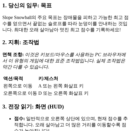
1. 당신의 임무: 목표
Slope Snowball의 주요 목표는 장애물을 피하고 가능한 최고 점
수를 얻으면서 끝없는 슬로프를 따라 눈덩이를 안내하는 것입
니다. 최대한 오래 살아남아 멋진 최고 점수를 기록하세요!
2. 지휘: 조작법
면책 조항:
이것은 키보드/마우스를 사용하는 PC 브라우저에
서 이 유형의 게임에 대한 표준 조작법입니다. 실제 조작법은
약간 다를 수 있습니다.
액션/목적
키/제스처
왼쪽으로 이동
A 또는 왼쪽 화살표 키
오른쪽으로 이동
D 또는 오른쪽 화살표 키
3. 전장 읽기: 화면 (HUD)
점수:
일반적으로 오른쪽 상단에 있으며, 현재 점수를 추
적합니다. 오래 살아남고 더 많은 거리를 이동할수록 점
수가 높아집니다!