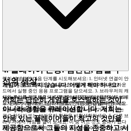
리더보드에서 최고의 자
슬로프 스노우볼
리를 차지하기 위해 노력하세요. 당신의
실력을 제대로 시험할 수 있도록 말입니
다. 저희는 안전하고 공정한 놀이터를 구
축하여, 당신이 당신의 유산을 쌓는 데 집
중할 수 있도록 합니다.
4. 플레이어 존중: 엄선된, 품질 우
렉이 발생하면 다음 단계를 시도해보세요: 1. 인터넷 연결이 안
선의 세상
게임이 로드되지 않습니다. 어떻게 해야 하나요?
정적인지 확인하세요. 2. 불필요한 브라우저 탭이나 백그라운
드에서 실행 중인 응용 프로그램을 닫으세요. 3. 브라우저의 캐
시와 쿠키를 지우세요. 4. 다른 웹 브라우저에서 플레이해 보세
Slope Snowball이 로드되지 않으면 다음을 시도하세요: 1. 브라
저희는 단순히 게임을 호스팅하는 것이
요. 문제가 계속되면 장치가 원활한 게임 플레이를 위한 최소
우저 페이지를 새로고침하세요. 2. 인터넷 연결을 확인하세요.
아니라 경험을 큐레이션합니다. 저희는
요구 사항을 충족하지 못할 수 있습니다.
3. 브라우저의 캐시와 쿠키를 지우세요. 4. 방해가 될 수 있는
광고 차단기 또는 브라우저 확장을 비활성화하세요. 5. 다른 브
안목 있는 플레이어들이 최고의 것만을
라우저에서 게임을 열어 보세요. 이 중 어느 것도 효과가 없다
제공함으로써 그들의 지성을 존중하고 시
면 게임 서버에 일시적인 문제가 발생했을 수 있으므로 나중에