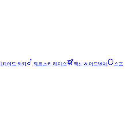
아케이드 하키
제트스키 레이스
액션 & 어드벤처
스포