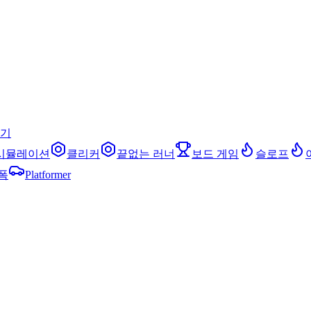
찾기
시뮬레이션
클리커
끝없는 러너
보드 게임
슬로프
폼
Platformer