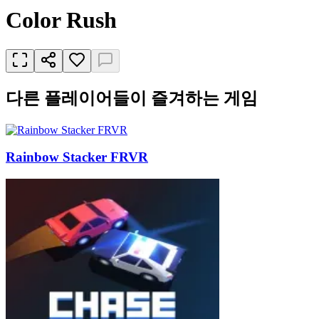
Color Rush
다른 플레이어들이 즐겨하는 게임
Rainbow Stacker FRVR