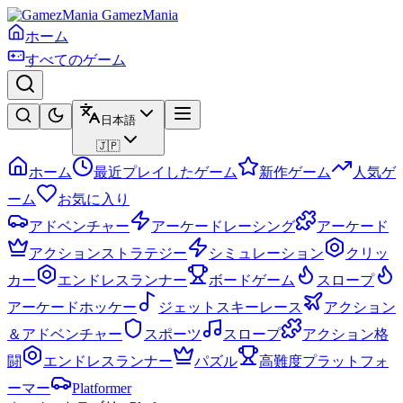
GamezMania
ホーム
すべてのゲーム
日本語
🇯🇵
ホーム
最近プレイしたゲーム
新作ゲーム
人気ゲ
ーム
お気に入り
アドベンチャー
アーケードレーシング
アーケード
アクションストラテジー
シミュレーション
クリッ
カー
エンドレスランナー
ボードゲーム
スロープ
アーケードホッケー
ジェットスキーレース
アクション
＆アドベンチャー
スポーツ
スロープ
アクション格
闘
エンドレスランナー
パズル
高難度プラットフォ
ーマー
Platformer