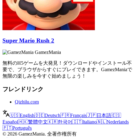
Super Mario Rush 2
GamezMania
無料のH5ゲームを大発見！ダウンロードやインストール不
要で、ブラウザからすぐにプレイできます。GamezManiaで
無限の楽しみを今すぐ始めましょう！
フレンドリンク
Qizhilu.com
🇺🇸
English
🇩🇪
Deutsch
🇫🇷
Français
🇯🇵
日本語
🇪🇸
Español
🇭🇰
繁體中文
🇰🇷
한국어
🇮🇹
Italiano
🇳🇱
Nederlands
🇵🇹
Português
©
2026
GamezMania
.
全著作権所有