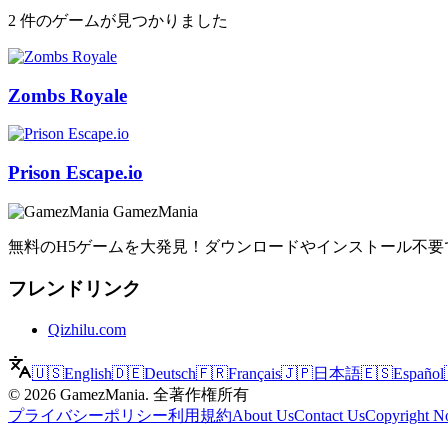
2 件のゲームが見つかりました
Zombs Royale
Prison Escape.io
GamezMania
無料のH5ゲームを大発見！ダウンロードやインストール不要で
フレンドリンク
Qizhilu.com
🇺🇸
English
🇩🇪
Deutsch
🇫🇷
Français
🇯🇵
日本語
🇪🇸
Español
©
2026
GamezMania
.
全著作権所有
プライバシーポリシー
利用規約
About Us
Contact Us
Copyright No