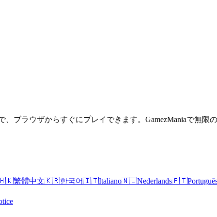
、ブラウザからすぐにプレイできます。GamezManiaで無
🇭🇰
繁體中文
🇰🇷
한국어
🇮🇹
Italiano
🇳🇱
Nederlands
🇵🇹
Portuguê
tice