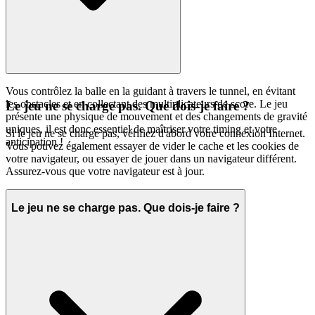
Vous contrôlez la balle en la guidant à travers le tunnel, en évitant
les obstacles et en collectant des multiplicateurs de score. Le jeu
Le jeu ne se charge pas. Que dois-je faire ?
présente une physique de mouvement et des changements de gravité
uniques, il est donc essentiel de maîtriser votre timing et votre
Si le jeu ne se charge pas, vérifiez d'abord votre connexion Internet.
anticipation !
Vous pouvez également essayer de vider le cache et les cookies de
votre navigateur, ou essayer de jouer dans un navigateur différent.
Assurez-vous que votre navigateur est à jour.
Le jeu ne se charge pas. Que dois-je faire ?