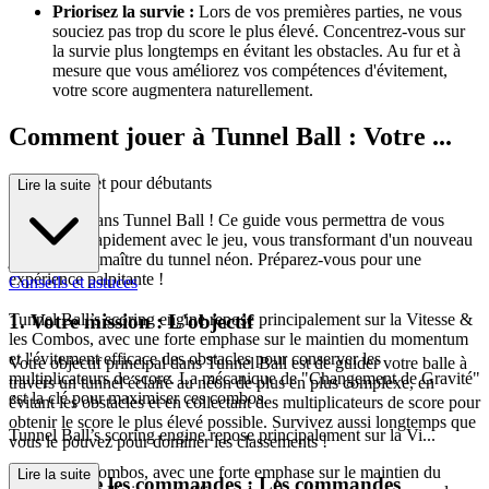
Priorisez la survie :
Lors de vos premières parties, ne vous
souciez pas trop du score le plus élevé. Concentrez-vous sur
la survie plus longtemps en évitant les obstacles. Au fur et à
mesure que vous améliorez vos compétences d'évitement,
votre score augmentera naturellement.
Comment jouer à Tunnel Ball : Votre ...
guide complet pour débutants
Lire la suite
Bienvenue dans Tunnel Ball ! Ce guide vous permettra de vous
familiariser rapidement avec le jeu, vous transformant d'un nouveau
joueur en un maître du tunnel néon. Préparez-vous pour une
expérience palpitante !
Conseils et astuces
1. Votre mission : L'objectif
Tunnel Ball’s scoring engine repose principalement sur la Vitesse &
les Combos, avec une forte emphase sur le maintien du momentum
et l'évitement efficace des obstacles pour conserver les
Votre objectif principal dans Tunnel Ball est de guider votre balle à
multiplicateurs de score. La mécanique de "Changement de Gravité"
travers un tunnel éclairé au néon de plus en plus complexe, en
est la clé pour maximiser ces combos.
évitant les obstacles et en collectant des multiplicateurs de score pour
obtenir le score le plus élevé possible. Survivez aussi longtemps que
Tunnel Ball’s scoring engine repose principalement sur la Vi...
vous le pouvez pour dominer les classements !
tesse & les Combos, avec une forte emphase sur le maintien du
Lire la suite
2. Prendre les commandes : Les commandes