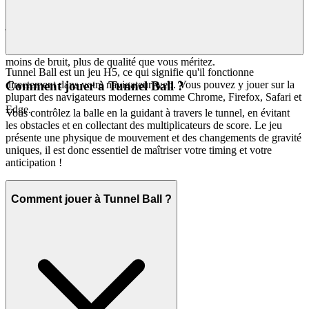
environnement méticuleusement conçu par des joueurs, pour des
joueurs. Vous ne trouverez pas des milliers de jeux clonés ici. Nous
proposons
parce que nous pensons que c'est un jeu
Tunnel Ball
exceptionnel qui vaut votre temps. C'est notre promesse curatoriale :
moins de bruit, plus de qualité que vous méritez.
Tunnel Ball est un jeu H5, ce qui signifie qu'il fonctionne
directement dans votre navigateur web. Vous pouvez y jouer sur la
Comment jouer à Tunnel Ball ?
plupart des navigateurs modernes comme Chrome, Firefox, Safari et
Edge.
Vous contrôlez la balle en la guidant à travers le tunnel, en évitant
les obstacles et en collectant des multiplicateurs de score. Le jeu
présente une physique de mouvement et des changements de gravité
uniques, il est donc essentiel de maîtriser votre timing et votre
anticipation !
Comment jouer à Tunnel Ball ?