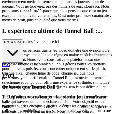
environnement méticuleusement conçu par des joueurs, pour des
joueurs. Vous ne trouverez pas des milliers de jeux clonés ici. Nous
proposons
parce que nous pensons que c'est un jeu
Tunnel Ball
exceptionnel qui vaut votre temps. C'est notre promesse curatoriale :
moins de bruit, plus de qualité que vous méritez.
L'expérience ultime de Tunnel Ball :...
Pourquoi vous êtes à votre place ici
Lire la suite
À la base, nous pensons que le jeu vidéo doit être une évasion pure
et simple, un royaume où la joie règne en maître et où les frustrations
s'évanouissent. Nous avons construit cette plateforme sur une
promesse unique et inébranlable : nous gérons toutes les frictions,
FAQ
pour que vous puissiez vous concentrer uniquement sur le plaisir.
Chaque pixel, chaque ligne de code, chaque jeu que nous
FAQ
proposons, y compris l'exaltant Tunnel Ball, est méticuleusement
sélectionné et conçu pour offrir une expérience si fluide, si intuitive,
Qu'est-ce que Tunnel Ball ?
que la seule chose que vous remarquerez sera le pur délice du jeu.
1. Reprenez votre temps : la joie du jeu instantané
Tunnel Ball est un jeu d'arcade passionnant où vous contrôlez une
balle qui traverse un tunnel éclairé au néon. Votre objectif est de
naviguer sur des chemins difficiles, d'éviter les obstacles et de
Dans un monde qui exige constamment votre attention, vos précieux
collecter des multiplicateurs de score pour atteindre le meilleur score
moments de liberté sont un trésor. Nous honorons cela en