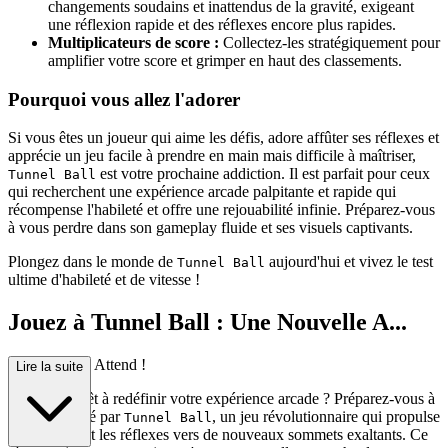
changements soudains et inattendus de la gravité, exigeant
une réflexion rapide et des réflexes encore plus rapides.
Multiplicateurs de score :
Collectez-les stratégiquement pour
amplifier votre score et grimper en haut des classements.
Pourquoi vous allez l'adorer
Si vous êtes un joueur qui aime les défis, adore affûter ses réflexes et
apprécie un jeu facile à prendre en main mais difficile à maîtriser,
est votre prochaine addiction. Il est parfait pour ceux
Tunnel Ball
qui recherchent une expérience arcade palpitante et rapide qui
récompense l'habileté et offre une rejouabilité infinie. Préparez-vous
à vous perdre dans son gameplay fluide et ses visuels captivants.
Plongez dans le monde de
aujourd'hui et vivez le test
Tunnel Ball
ultime d'habileté et de vitesse !
Jouez à Tunnel Ball : Une Nouvelle A...
venture Vous Attend !
Lire la suite
Êtes-vous prêt à redéfinir votre expérience arcade ? Préparez-vous à
être hypnotisé par
, un jeu révolutionnaire qui propulse
Tunnel Ball
la précision et les réflexes vers de nouveaux sommets exaltants. Ce