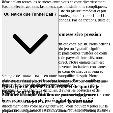
!
démantelant toutes les barrières entre vous et votre divertissement.
Pas de téléchargements fastidieux, pas d'installations compliquées,
pas de mises à jour interminables - juste du plaisir immédiat et pur.
Qu'est-ce que Tunnel Ball ?
C'est notre promesse : lorsque vous voulez jouer à
,
Tunnel Ball
vous êtes dans le jeu en quelques secondes. Pas de frictions, juste du
plaisir pur et immédiat.
2. Un plaisir honnête : la promesse zéro pression
Imaginez un espace où le seul objectif est votre plaisir. Nous offrons
une véritable hospitalité, un paradis du jeu où "gratuit" signifie
réellement gratuit. Contrairement aux plateformes truffées de coûts
cachés, de monétisation agressive ou de paywalls intrusifs, nous
croyons en un plaisir transparent et direct. Notre engagement est
envers le jeu pur, sans la pression des ventes incitatives constantes
ou des demandes voilées. Plongez au cœur de chaque niveau et
stratégie de
en toute tranquillité d'esprit. Notre
Tunnel Ball
plateforme est gratuite, et le restera toujours. Pas de conditions, pas
Tunnel Ball est un jeu d'arcade passionnant où vous contrôlez une
de surprises, juste du divertissement honnête.
balle qui traverse un tunnel éclairé au néon. Votre objectif est de
Quel type de jeu est Tunnel Ball et de quoi ai-je
naviguer sur des chemins difficiles, d'éviter les obstacles et de
besoin pour y jouer ?
3. Jouez en toute confiance : notre engagement
collecter des multiplicateurs de score pour atteindre le meilleur score
!
envers un terrain de jeu équitable et sécurisé
Tunnel Ball est un jeu H5, ce qui signifie qu'il fonctionne
directement dans votre navigateur web. Vous pouvez y jouer sur la
Votre tranquillité d'esprit est primordiale. Nous comprenons qu'une
plupart des navigateurs modernes comme Chrome, Firefox, Safari et