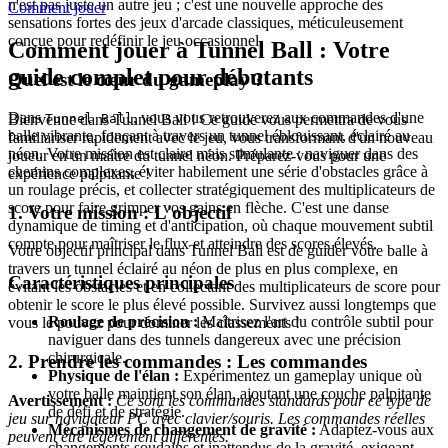
n'est pas juste un autre jeu ; c'est une nouvelle approche des
Comment jouer
sensations fortes des jeux d'arcade classiques, méticuleusement
conçue pour redéfinir le jeu occasionnel.
Comment jouer à Tunnel Ball : Votre
guide complet pour débutants
Quel est le cœur du gameplay ?
Dans
, vous vous retrouverez aux commandes d'une
Bienvenue dans Tunnel Ball ! Ce guide vous permettra de vous
Tunnel Ball
balle vibrante, fonçant à travers un tunnel éblouissant, éclairé au
familiariser rapidement avec le jeu, vous transformant d'un nouveau
néon. Votre mission est claire mais stimulante : naviguer dans des
joueur en un maître du tunnel néon. Préparez-vous pour une
chemins complexes, éviter habilement une série d'obstacles grâce à
expérience palpitante !
un roulage précis, et collecter stratégiquement des multiplicateurs de
score pour faire grimper vos gains en flèche. C'est une danse
1. Votre mission : L'objectif
dynamique de timing et d'anticipation, où chaque mouvement subtil
compte pour maîtriser le flux et atteindre des scores élevés.
Votre objectif principal dans Tunnel Ball est de guider votre balle à
travers un tunnel éclairé au néon de plus en plus complexe, en
Caractéristiques principales
évitant les obstacles et en collectant des multiplicateurs de score pour
obtenir le score le plus élevé possible. Survivez aussi longtemps que
Roulage de précision :
Maîtrisez l'art du contrôle subtil pour
vous le pouvez pour dominer les classements !
naviguer dans des tunnels dangereux avec une précision
chirurgicale.
2. Prendre les commandes : Les commandes
Physique de l'élan :
Expérimentez un gameplay unique où
votre balle maintient son élan, ajoutant une couche palpitante
Avertissement :
Ce sont les commandes standards pour ce type de
de défi et de stratégie.
jeu sur navigateur PC avec clavier/souris. Les commandes réelles
Mécanismes de changement de gravité :
Adaptez-vous aux
peuvent être légèrement différentes.
changements soudains et inattendus de la gravité, exigeant