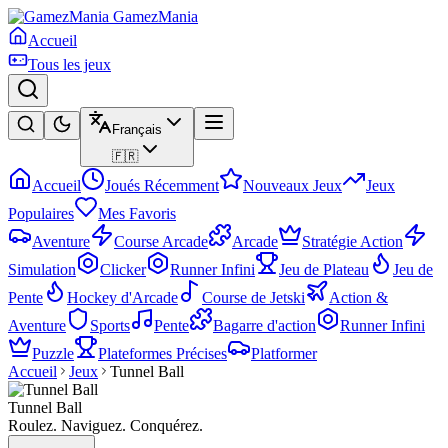
GamezMania
Accueil
Tous les jeux
Français
🇫🇷
Accueil
Joués Récemment
Nouveaux Jeux
Jeux
Populaires
Mes Favoris
Aventure
Course Arcade
Arcade
Stratégie Action
Simulation
Clicker
Runner Infini
Jeu de Plateau
Jeu de
Pente
Hockey d'Arcade
Course de Jetski
Action &
Aventure
Sports
Pente
Bagarre d'action
Runner Infini
Puzzle
Plateformes Précises
Platformer
Accueil
Jeux
Tunnel Ball
Tunnel Ball
Roulez. Naviguez. Conquérez.