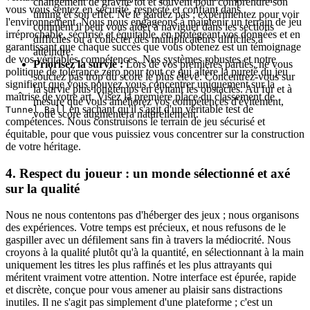
changement de gravité tôt et souvent pour comprendre son
vous vous sentez en sécurité, respecté et confiant dans
timing et son effet. Ne le gardez pas ; expérimentez pour voir
l'environnement. Nous nous engageons à maintenir un terrain de jeu
comment il peut vous aider à naviguer dans les sections
irréprochable, sécurisé et équitable, en protégeant vos données et en
difficiles ou à collecter des multiplicateurs difficiles à
garantissant que chaque succès que vous obtenez est un témoignage
atteindre.
de vos véritables compétences. Nos systèmes robustes et notre
Priorisez la survie :
Lors de vos premières parties, ne vous
politique de tolérance zéro pour tout ce qui altère la pureté du jeu
souciez pas trop du score le plus élevé. Concentrez-vous sur
signifient que vous pouvez vous concentrer uniquement sur la
la survie plus longtemps en évitant les obstacles. Au fur et à
maîtrise de votre art. Visez la première place du classement de
mesure que vous améliorez vos compétences d'évitement,
en sachant qu'il s'agit d'un véritable test de
Tunnel Ball
votre score augmentera naturellement.
compétences. Nous construisons le terrain de jeu sécurisé et
équitable, pour que vous puissiez vous concentrer sur la construction
de votre héritage.
4. Respect du joueur : un monde sélectionné et axé
sur la qualité
Nous ne nous contentons pas d'héberger des jeux ; nous organisons
des expériences. Votre temps est précieux, et nous refusons de le
gaspiller avec un défilement sans fin à travers la médiocrité. Nous
croyons à la qualité plutôt qu'à la quantité, en sélectionnant à la main
uniquement les titres les plus raffinés et les plus attrayants qui
méritent vraiment votre attention. Notre interface est épurée, rapide
et discrète, conçue pour vous amener au plaisir sans distractions
inutiles. Il ne s'agit pas simplement d'une plateforme ; c'est un