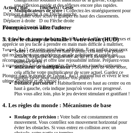
une réflexion rapide et des réflexes encore plus rapides.
Action / But
Touche(s) / Geste
Multiplicateurs de score :
Collectez-les stratégiquement pour
Déplacer à gauche
A ou Flèche gauche
amplifier votre score et grimper en haut des classements.
Déplacer à droite
D ou Flèche droite
Pourquoi vous allez l'adorer
Changer la gravité
Barre d'espace
Si vous êtes un joueur qui aime les défis, adore affûter ses réflexes et
3. Lire le champ de bataille : Votre écran (HUD)
apprécie un jeu facile à prendre en main mais difficile à maîtriser,
est votre prochaine addiction. Il est parfait pour ceux
Tunnel Ball
Score :
Généralement en haut à droite, cela suit vos points
qui recherchent une expérience arcade palpitante et rapide qui
actuels. Regardez-le augmenter au fur et à mesure que vous
récompense l'habileté et offre une rejouabilité infinie. Préparez-vous
maîtrisez le jeu !
à vous perdre dans son gameplay fluide et ses visuels captivants.
Indicateur de multiplicateur :
Souvent près de votre score,
cela affiche votre multiplicateur de score actuel. Gardez ce
Plongez dans le monde de
aujourd'hui et vivez le test
Tunnel Ball
nombre élevé pour maximiser vos points !
ultime d'habileté et de vitesse !
Distance parcourue :
Habituellement en haut au centre ou en
haut à gauche, cela indique jusqu'où vous avez progressé.
Plus vous allez loin, plus le jeu devient stimulant et gratifiant !
4. Les règles du monde : Mécanismes de base
Roulage de précision :
Votre balle est constamment en
mouvement. Vous contrôlez son mouvement horizontal pour
éviter les obstacles. Si vous entrez en collision avec un
obstacle, votre partie se termine.