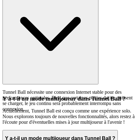
Tunnel Ball nécessite une connexion Internet stable pour des
performances optimales. Bien que certaines parties du jeu puissent
Y a-t-il un mode multijoueur dans Tunnel Ball ?
se charger, le jeu continu sera probablement interrompu sans
connexion.
Actuellement, Tunnel Ball est conçu comme une expérience solo.
Nous explorons toujours de nouvelles fonctionnalités, alors restez à
l'écoute pour d'éventuelles mises à jour multijoueur à l'avenir !
Y a-t-il un mode multijoueur dans Tunnel Ball ?