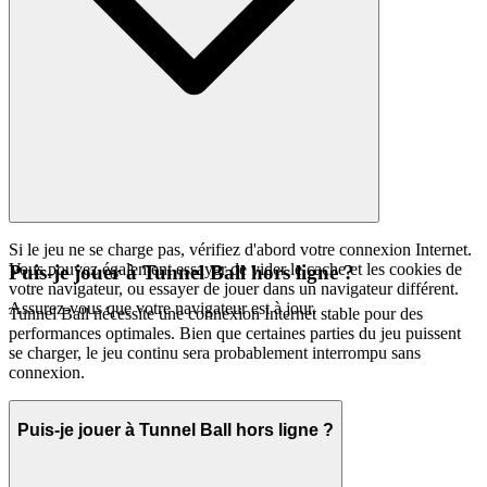
Si le jeu ne se charge pas, vérifiez d'abord votre connexion Internet.
Vous pouvez également essayer de vider le cache et les cookies de
Puis-je jouer à Tunnel Ball hors ligne ?
votre navigateur, ou essayer de jouer dans un navigateur différent.
Assurez-vous que votre navigateur est à jour.
Tunnel Ball nécessite une connexion Internet stable pour des
performances optimales. Bien que certaines parties du jeu puissent
se charger, le jeu continu sera probablement interrompu sans
connexion.
Puis-je jouer à Tunnel Ball hors ligne ?