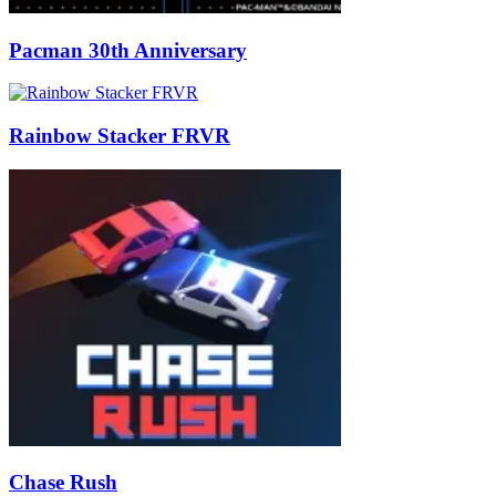
Pacman 30th Anniversary
Rainbow Stacker FRVR
Chase Rush