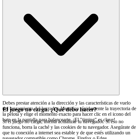
Debes prestar atención a la dirección y las características de vuelo
del lanzamiento del lanzador. Identifica rápidamente la trayectoria de
El juego no carga. ¿Qué debo hacer?
la pelota y elige el momento exacto para hacer clic en el icono del
bate en la pantalla para balancearte. ¡El "timing" es clave!
Si el juego no carga, intenta actualizar tu navegador. Si eso no
funciona, borra la caché y las cookies de tu navegador. Asegúrate de
que tu conexión a internet sea estable y de que estés utilizando un
navegador compatible como Chrome, Firefox o Edge.