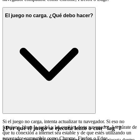
El juego no carga. ¿Qué debo hacer?
Si el juego no carga, intenta actualizar tu navegador. Si eso no
funciona, borra la caché y las cookies de tu navegador. Asegúrate de
¿Por qué el juego se ejecuta lento o con "lag"?
que tu conexión a internet sea estable y de que estés utilizando un
navegador compatible como Chrome, Firefox o Edge.
Dado que Doodle Baseball es un juego de iframe, se ejecuta dentro