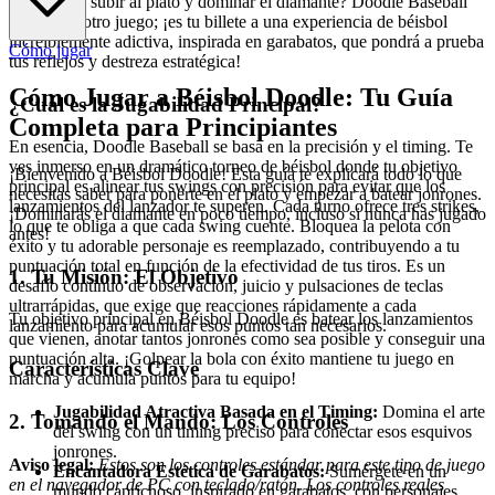
¿Listo para subir al plato y dominar el diamante? Doodle Baseball
no es solo otro juego; ¡es tu billete a una experiencia de béisbol
increíblemente adictiva, inspirada en garabatos, que pondrá a prueba
Cómo jugar
tus reflejos y destreza estratégica!
Cómo Jugar a Béisbol Doodle: Tu Guía
¿Cuál es la Jugabilidad Principal?
Completa para Principiantes
En esencia, Doodle Baseball se basa en la precisión y el timing. Te
ves inmerso en un dramático torneo de béisbol donde tu objetivo
¡Bienvenido a Béisbol Doodle! Esta guía te explicará todo lo que
principal es alinear tus swings con precisión para evitar que los
necesitas saber para ponerte en el plato y empezar a batear jonrones.
lanzamientos del lanzador te superen. Cada turno ofrece tres strikes,
¡Dominarás el diamante en poco tiempo, incluso si nunca has jugado
lo que te obliga a que cada swing cuente. Bloquea la pelota con
antes!
éxito y tu adorable personaje es reemplazado, contribuyendo a tu
puntuación total en función de la efectividad de tus tiros. Es un
1. Tu Misión: El Objetivo
desafío continuo de observación, juicio y pulsaciones de teclas
ultrarrápidas, que exige que reacciones rápidamente a cada
Tu objetivo principal en Béisbol Doodle es batear los lanzamientos
lanzamiento para acumular esos puntos tan necesarios.
que vienen, anotar tantos jonrones como sea posible y conseguir una
puntuación alta. ¡Golpear la bola con éxito mantiene tu juego en
Características Clave
marcha y acumula puntos para tu equipo!
Jugabilidad Atractiva Basada en el Timing:
Domina el arte
2. Tomando el Mando: Los Controles
del swing con un timing preciso para conectar esos esquivos
jonrones.
Aviso legal:
Estos son los controles estándar para este tipo de juego
Encantadora Estética de Garabatos:
Sumérgete en un
en el navegador de PC con teclado/ratón. Los controles reales
mundo caprichoso, inspirado en garabatos, con personajes