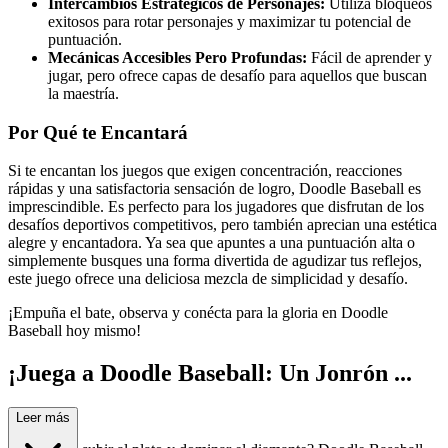
Intercambios Estratégicos de Personajes:
Utiliza bloqueos
exitosos para rotar personajes y maximizar tu potencial de
puntuación.
Mecánicas Accesibles Pero Profundas:
Fácil de aprender y
jugar, pero ofrece capas de desafío para aquellos que buscan
la maestría.
Por Qué te Encantará
Si te encantan los juegos que exigen concentración, reacciones
rápidas y una satisfactoria sensación de logro, Doodle Baseball es
imprescindible. Es perfecto para los jugadores que disfrutan de los
desafíos deportivos competitivos, pero también aprecian una estética
alegre y encantadora. Ya sea que apuntes a una puntuación alta o
simplemente busques una forma divertida de agudizar tus reflejos,
este juego ofrece una deliciosa mezcla de simplicidad y desafío.
¡Empuña el bate, observa y conécta para la gloria en Doodle
Baseball hoy mismo!
¡Juega a Doodle Baseball: Un Jonrón ...
Exitoso!
Leer más