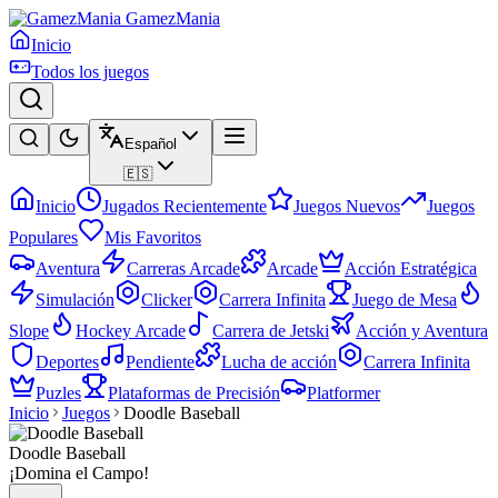
GamezMania
Inicio
Todos los juegos
Español
🇪🇸
Inicio
Jugados Recientemente
Juegos Nuevos
Juegos
Populares
Mis Favoritos
Aventura
Carreras Arcade
Arcade
Acción Estratégica
Simulación
Clicker
Carrera Infinita
Juego de Mesa
Slope
Hockey Arcade
Carrera de Jetski
Acción y Aventura
Deportes
Pendiente
Lucha de acción
Carrera Infinita
Puzles
Plataformas de Precisión
Platformer
Inicio
Juegos
Doodle Baseball
Doodle Baseball
¡Domina el Campo!