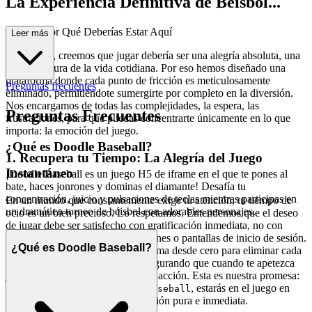
La Experiencia Definitiva de Béisbol...
Doodle: Por Qué Deberías Estar Aquí
Leer más
En esencia, creemos que jugar debería ser una alegría absoluta, una
escapada pura de la vida cotidiana. Por eso hemos diseñado una
plataforma donde cada punto de fricción es meticulosamente
Preguntas frecuentes
eliminado, permitiéndote sumergirte por completo en la diversión.
Nos encargamos de todas las complejidades, la espera, las
Preguntas Frecuentes
frustraciones, para que puedas concentrarte únicamente en lo que
importa: la emoción del juego.
¿Qué es Doodle Baseball?
1. Recupera tu Tiempo: La Alegría del Juego
Instantáneo
¡Doodle Baseball es un juego H5 de iframe en el que te pones al
bate, haces jonrones y dominas el diamante! Desafía tu
concentración, juicio y pulsaciones de teclas mientras participas en
En un mundo que constantemente exige tu atención, tu tiempo de
un dramático torneo de béisbol con adorables personajes.
ocio es un bien precioso. Lo respetamos. Entendemos que el deseo
de jugar debe ser satisfecho con gratificación inmediata, no con
descargas interminables, instalaciones o pantallas de inicio de sesión.
¿Qué es Doodle Baseball?
Hemos construido nuestra plataforma desde cero para eliminar cada
barrera entre tú y tu diversión, asegurando que cuando te apetezca
jugar, estés instantáneamente en la acción. Esta es nuestra promesa:
cuando quieras jugar a
, estarás en el juego en
Doodle Baseball
segundos. Sin fricción, solo diversión pura e inmediata.