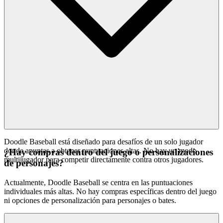
Doodle Baseball está diseñado para desafíos de un solo jugador
donde apuntas a obtener puntuaciones altas. No hay un modo
¿Hay compras dentro del juego o personalizaciones
multijugador para competir directamente contra otros jugadores.
de personajes?
Actualmente, Doodle Baseball se centra en las puntuaciones
individuales más altas. No hay compras específicas dentro del juego
ni opciones de personalización para personajes o bates.