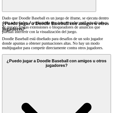
Dado que Doodle Baseball es un juego de iframe, se ejecuta dentro
de tu navegador. Asegúrate de que tu navegador esté actualizado y
¿Puedo jugar a Doodle Baseball con amigos u otros
de que no tengas extensiones o bloqueadores de anuncios que
jugadores?
puedan interferir con la visualización del juego.
Doodle Baseball está diseñado para desafíos de un solo jugador
donde apuntas a obtener puntuaciones altas. No hay un modo
multijugador para competir directamente contra otros jugadores.
¿Puedo jugar a Doodle Baseball con amigos u otros
jugadores?