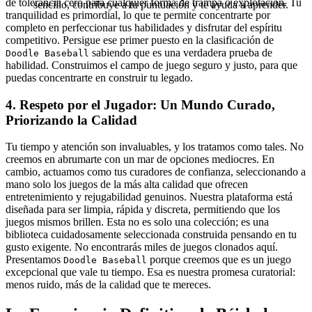
de tolerancia cero para cualquier forma de trampa o explotación. Tu
sencillo, contribuye a tu puntuación y te ayuda a aprender.
tranquilidad es primordial, lo que te permite concentrarte por
completo en perfeccionar tus habilidades y disfrutar del espíritu
competitivo. Persigue ese primer puesto en la clasificación de
sabiendo que es una verdadera prueba de
Doodle Baseball
habilidad. Construimos el campo de juego seguro y justo, para que
puedas concentrarte en construir tu legado.
4. Respeto por el Jugador: Un Mundo Curado,
Priorizando la Calidad
Tu tiempo y atención son invaluables, y los tratamos como tales. No
creemos en abrumarte con un mar de opciones mediocres. En
cambio, actuamos como tus curadores de confianza, seleccionando a
mano solo los juegos de la más alta calidad que ofrecen
entretenimiento y rejugabilidad genuinos. Nuestra plataforma está
diseñada para ser limpia, rápida y discreta, permitiendo que los
juegos mismos brillen. Esta no es solo una colección; es una
biblioteca cuidadosamente seleccionada construida pensando en tu
gusto exigente. No encontrarás miles de juegos clonados aquí.
Presentamos
porque creemos que es un juego
Doodle Baseball
excepcional que vale tu tiempo. Esa es nuestra promesa curatorial:
menos ruido, más de la calidad que te mereces.