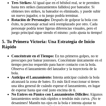
Tres Strikes:
Al igual que en el béisbol real, se te permiten
hasta tres strikes (lanzamientos fallidos) por bateador. Si
obtienes tres strikes, tu bateador es eliminado, y puede subir
un nuevo jugador, o tu juego podría terminar.
Rotación de Personajes:
Después de golpear la bola con
éxito, tu personaje actual será reemplazado por otro. Cada
personaje podría tener ligeras diferencias visuales, pero el
juego principal sigue siendo el mismo: ¡solo ajusta tu tiempo!
5. Tu Primera Victoria: Una Estrategia de Inicio
Rápido
Concéntrate en el Tiempo:
En tus primeros golpes, no te
preocupes por batear jonrones. Concéntrate únicamente en el
tiempo preciso requerido para hacer contacto con la bola.
Observa el lanzamiento del lanzador y la trayectoria de la
bola.
Anticipa el Lanzamiento:
Intenta anticipar cuándo la bola
alcanzará la zona de bateo. Es más fácil reaccionar si tienes
una idea general de cuándo esperar el lanzamiento, en lugar
de esperar hasta que esté justo encima de ti.
No Entres en Pánico con Lanzamientos Difíciles:
Algunos
lanzamientos serán más rápidos o tendrán más curva. ¡No te
desanimes! Mantén tus ojos en la bola e intenta ajustar tu