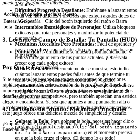
pueden ser ligeramente diferentes.
adorables.
Dificultad Progresiva Desafiante:
Enfréntate a lanzamientos
Acción / Propósito
Tecla(s) / Gesto
cada vez más difíciles y diversos que exigen agudos dotes de
Batear / Golpear la
Clic del botón izquierdo del ratón o Barra
observación.
bola
espaciadora
Intercambios Estratégicos de Personajes:
Utiliza bloqueos
exitosos para rotar personajes y maximizar tu potencial de
puntuación.
3. Leyendo el Campo de Batalla: Tu Pantalla (HUD)
Mecánicas Accesibles Pero Profundas:
Fácil de aprender y
jugar, pero ofrece capas de desafío para aquellos que buscan
Puntuación:
Normalmente se muestra prominentemente, y
la maestría.
realiza un seguimiento de tus puntos actuales. ¡Obsérvala
crecer con cada golpe exitoso!
Por Qué te Encantará
Strikes Restantes:
Frecuentemente se muestra, esto indica
cuántos lanzamientos puedes fallar antes de que termine tu
Si te encantan los juegos que exigen concentración, reacciones
turno o el juego. ¡Mantente concentrado y vigílalo!
rápidas y una satisfactoria sensación de logro, Doodle Baseball es
Bateador Actual:
Verás un icono o imagen que representa a
imprescindible. Es perfecto para los jugadores que disfrutan de los
tu jugador actual. Esto te ayuda a hacer un seguimiento de
desafíos deportivos competitivos, pero también aprecian una estética
quién está al bate.
alegre y encantadora. Ya sea que apuntes a una puntuación alta o
simplemente busques una forma divertida de agudizar tus reflejos,
4. Las Reglas del Mundo: Mecánicas Principales
este juego ofrece una deliciosa mezcla de simplicidad y desafío.
Golpear la Bola:
Para golpear la bola, necesitas hacer clic o
¡Empuña el bate, observa y conécta para la gloria en Doodle
presionar el control designado (
Clic del botón izquierdo
Baseball hoy mismo!
o
) en el momento preciso
del ratón
Barra espaciadora
en que la bola cruza el plato. ¡El tiempo lo es todo!