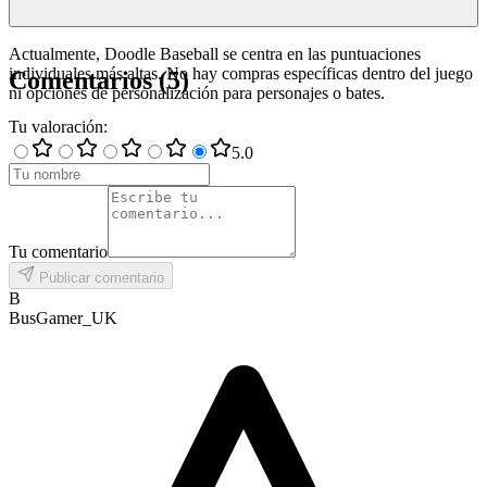
Actualmente, Doodle Baseball se centra en las puntuaciones
individuales más altas. No hay compras específicas dentro del juego
Comentarios
(
5
)
ni opciones de personalización para personajes o bates.
Tu valoración
:
5
.0
Tu comentario
Publicar comentario
B
BusGamer_UK