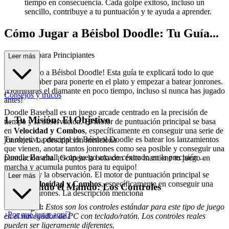
tiempo en consecuencia. Cada golpe exitoso, incluso un
sencillo, contribuye a tu puntuación y te ayuda a aprender.
Cómo Jugar a Béisbol Doodle: Tu Guía...
Completa para Principiantes
Leer más
¡Bienvenido a Béisbol Doodle! Esta guía te explicará todo lo que
necesitas saber para ponerte en el plato y empezar a batear jonrones.
¡Dominarás el diamante en poco tiempo, incluso si nunca has jugado
Consejos y trucos
antes!
Doodle Baseball es un juego arcade centrado en la precisión de
1. Tu Misión: El Objetivo
tiempo y la observación. El motor de puntuación principal se basa
en
Velocidad y Combos
, específicamente en conseguir una serie de
Tu objetivo principal en Béisbol Doodle es batear los lanzamientos
jonrones. La descripción menciona
que vienen, anotar tantos jonrones como sea posible y conseguir una
Doodle Baseball es un juego arcade centrado en la precisión ...
puntuación alta. ¡Golpear la bola con éxito mantiene tu juego en
marcha y acumula puntos para tu equipo!
de tiempo y la observación. El motor de puntuación principal se
Leer más
basa en
Velocidad y Combos
, específicamente en conseguir una
2. Tomando el Mando: Los Controles
serie de jonrones. La descripción menciona
Aviso legal:
Estos son los controles estándar para este tipo de juego
¿Por qué jugar aquí?
en el navegador de PC con teclado/ratón. Los controles reales
pueden ser ligeramente diferentes.