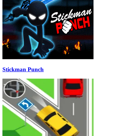
Stickman Punch