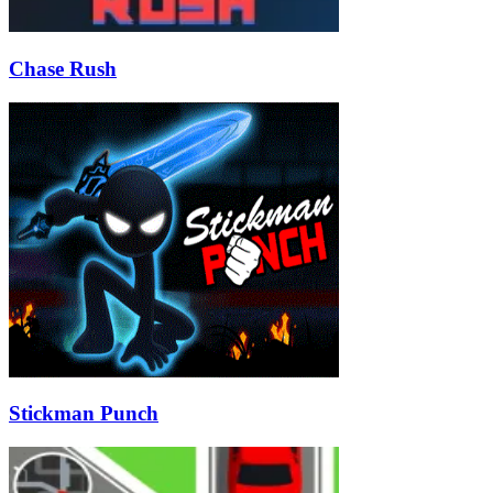
Chase Rush
Stickman Punch