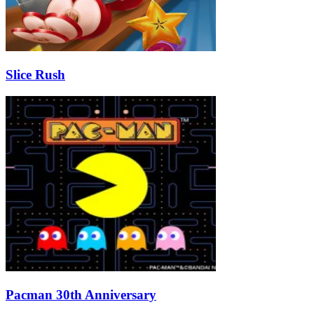
Slice Rush
Pacman 30th Anniversary