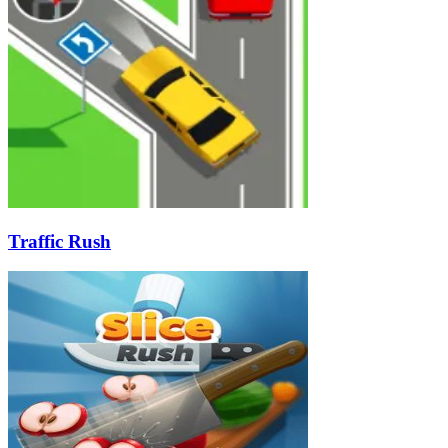
Traffic Rush