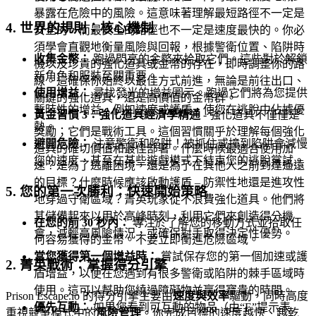
暴露在危險中的風險。這意味著理解最短路徑不一定是
4. 世界的規則：核心機制
安全的，而最安全的路徑也不一定是速度最快的。你必
須學會直觀地衡量風險與回報，根據警衛位置、陷阱時
收集金幣：
跑過閃亮的金幣來拾取它們。這些對於解鎖
機以及珍貴的強化道具或金幣的存在，即時調整你的路
新角色和服裝至關重要。
線。這確保你始終以最佳方式前進，無論是前往出口、
使用增益：
尋找發光的增益圖示。跑過它們將為您提供
關鍵的強化道具，還是高價值的金幣群。
暫時性的增益，例如速度或護盾，使您在逃脫中佔據優
黃金習慣 3：強化道具經濟學精通
- 強化道具不僅僅是
勢。
獎勵；它們是戰術工具。這個習慣關乎於理解每個強化
避開危險：
注意警衛和陷阱！被抓住或撞到陷阱會減慢
道具的確切價值和最佳部署。什麼時候最適合使用加
您的速度，甚至在某些遊戲模式下結束您的逃脫嘗試。
速？是為了逃離困境，還是為了在其他人之前到達遙遠
的目標？什麼時候應該啟動護盾 – 防禦性地還是進攻性
5. 您的第一次勝利：快速開始策略
地穿過守衛區域？菁英玩家從不浪費強化道具。他們將
其儲備起來以用於高峰時刻，利用它們來創造得分機
在您的前 30 秒內：
專注於了解您的移動方式並拾取任
會，減輕高風險情況，或確保對手取得決定性優勢。
何容易獲得的金幣。不要立即衝進危險區域。
當您獲得第一個增益時：
嘗試保存您的第一個加速或護
2. 菁英戰術：掌握得分引擎
盾增益，以便在您遇到有很多警衛或陷阱的棘手區域時
使用。這可以幫助您繞過障礙物並贏得寶貴的時間。
Prison Escape.io 的得分引擎主要由
速度與效率
驅動，同時高度
優先互動：
如果您看到可互動的物品（由“E”提示表
重視競爭模式中的
風險管理
。你完成目標的速度越快、越乾