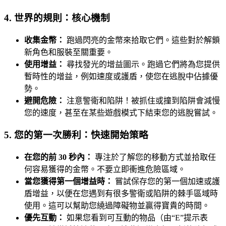
4. 世界的規則：核心機制
收集金幣：
跑過閃亮的金幣來拾取它們。這些對於解鎖
新角色和服裝至關重要。
使用增益：
尋找發光的增益圖示。跑過它們將為您提供
暫時性的增益，例如速度或護盾，使您在逃脫中佔據優
勢。
避開危險：
注意警衛和陷阱！被抓住或撞到陷阱會減慢
您的速度，甚至在某些遊戲模式下結束您的逃脫嘗試。
5. 您的第一次勝利：快速開始策略
在您的前 30 秒內：
專注於了解您的移動方式並拾取任
何容易獲得的金幣。不要立即衝進危險區域。
當您獲得第一個增益時：
嘗試保存您的第一個加速或護
盾增益，以便在您遇到有很多警衛或陷阱的棘手區域時
使用。這可以幫助您繞過障礙物並贏得寶貴的時間。
優先互動：
如果您看到可互動的物品（由“E”提示表