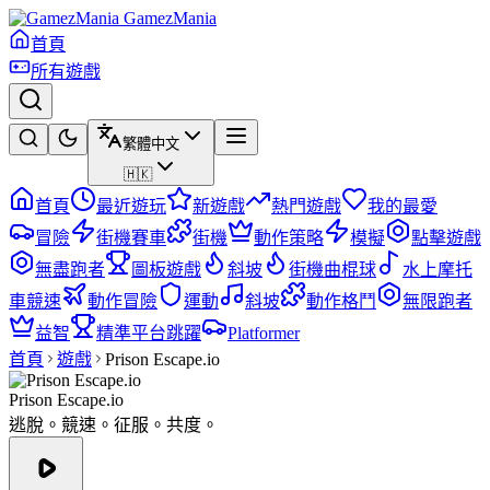
GamezMania
首頁
所有遊戲
繁體中文
🇭🇰
首頁
最近遊玩
新遊戲
熱門遊戲
我的最愛
冒險
街機賽車
街機
動作策略
模擬
點擊遊戲
無盡跑者
圖板遊戲
斜坡
街機曲棍球
水上摩托
車競速
動作冒險
運動
斜坡
動作格鬥
無限跑者
益智
精準平台跳躍
Platformer
首頁
遊戲
Prison Escape.io
Prison Escape.io
逃脫。競速。征服。共度。