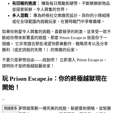
有回報的進度：
賺取每日獎勵和硬幣，不斷解鎖新物品
並探索新鮮、令人興奮的世界。
多人混戰：
專為終極社交樂趣而設計，與你的小隊組隊
或在全球範圍內挑戰玩家，在實時戰鬥中爭奪霸權。
如果你熱愛令人興奮的挑戰，喜歡競爭的刺激，並享受一款不
斷給你帶來新驚喜的遊戲，那麼 Prison Escape.io 就是你下一
個癮。 它非常適合那些渴望快節奏動作、戰略思考以及分享
勝利（或史詩般的失敗！）的樂趣的玩家。
不要只是夢想自由——逃脫吧！ 立即潛入 Prison Escape.io，
證明你才是終極越獄藝術家！
玩 Prison Escape.io：你的終極越獄現在
開始！
...
你是否曾夢想過策劃一場完美的逃脫，躲避雷射網格，並智勝
閱讀更多