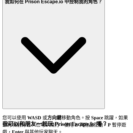
我如何在 Prison Escape.io 中控制我的角色？
您可以使用
WASD
或
方向鍵
移動角色。按
Space
跳躍，如果
我可以和朋友一起玩 Prison Escape.io 嗎？
您有噴射背包，也可以飛行。使用
E
與物品互動，
P
暫停遊
戲，
Enter
與其他玩家聊天。