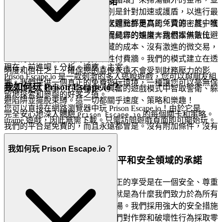
2. 誠實的樂趣：零壓力承諾
等待第二次強化道具產生，特別是針對加速或護盾，以進行最
想像一個遊戲空間，其中每一次體驗都是真正免費的，其中唯
後的衝刺。這種看似反直覺的延遲允許更高的「資源密度」獲
一的貨幣是享受，而唯一的議程是您的娛樂。我們提供數位避
取，導致最終得分顯著膨脹，而純粹的速度奔跑根本無法比
難所的深刻解脫，這裡沒有隱藏的成本、沒有激進的微交易，
擬。
也沒有旨在欺騙您錢財的操縱性付費牆。我們的模式建立在透
現在，前進吧。分析。適應。主宰。
明度和信任之上，確保您的喜悅永遠不會受到財務壓力的影
Prison Escape.io 是一款刺激的多人逃脫遊戲，您可以與朋友組
響。我們提供一個真正的免費遊玩環境，一種讓您可以毫無保
我如何玩 Prison Escape.io？
隊或與他人競爭，在各種令人興奮的遊戲模式中智取警衛、躲
留地探索和參與的好客之道。
避陷阱並擺脫束縛。這一切都關乎速度、策略和樂趣！
您可以直接在網路瀏覽器中玩 Prison Escape.io！由於它是
完全安心地深入體驗
的每個關卡和策略。
Prison Escape.io
iframe 遊戲，因此無需下載。只需訪問遊戲頁面即可開始玩。
我們的平台是免費的，而且永遠都會是。沒有附加條件，沒有
意外，只有真誠的娛樂。
我如何玩 Prison Escape.io？
3. 充滿信心地玩：我們對公平和安全領域的承諾
您的安心至關重要。我們了解真正的享受是在一個安全、尊重
和公平的環境中蓬勃發展的。這就是為什麼我們致力於為所有
玩家打造一個安全、公平的遊樂場。我們採用強大的安全措施
來保護您的數據和隱私，並且我們對作弊和破壞性行為採取零