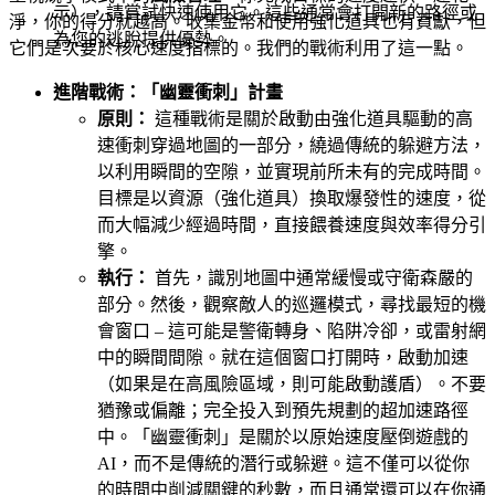
示），請嘗試快速使用它。這些通常會打開新的路徑或
淨，你的得分就越高。收集金幣和使用強化道具也有貢獻，但
為您的逃脫提供優勢。
它們是次要於核心速度指標的。我們的戰術利用了這一點。
進階戰術：「幽靈衝刺」計畫
原則：
這種戰術是關於啟動由強化道具驅動的高
速衝刺穿過地圖的一部分，繞過傳統的躲避方法，
以利用瞬間的空隙，並實現前所未有的完成時間。
目標是以資源（強化道具）換取爆發性的速度，從
而大幅減少經過時間，直接餵養速度與效率得分引
擎。
執行：
首先，識別地圖中通常緩慢或守衛森嚴的
部分。然後，觀察敵人的巡邏模式，尋找最短的機
會窗口 – 這可能是警衛轉身、陷阱冷卻，或雷射網
中的瞬間間隙。就在這個窗口打開時，啟動加速
（如果是在高風險區域，則可能啟動護盾）。不要
猶豫或偏離；完全投入到預先規劃的超加速路徑
中。「幽靈衝刺」是關於以原始速度壓倒遊戲的
AI，而不是傳統的潛行或躲避。這不僅可以從你
的時間中削減關鍵的秒數，而且通常還可以在你通