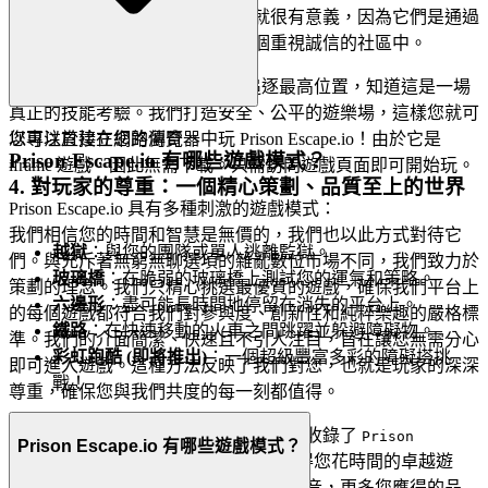
容忍政策。您在我們平台上的成就很有意義，因為它們是通過
真正的技能和努力獲得的，在一個重視誠信的社區中。
在
排行榜上追逐最高位置，知道這是一場
Prison Escape.io
真正的技能考驗。我們打造安全、公平的遊樂場，這樣您就可
以專注於建立您的傳奇。
您可以直接在網路瀏覽器中玩 Prison Escape.io！由於它是
Prison Escape.io 有哪些遊戲模式？
iframe 遊戲，因此無需下載。只需訪問遊戲頁面即可開始玩。
4. 對玩家的尊重：一個精心策劃、品質至上的世界
Prison Escape.io 具有多種刺激的遊戲模式：
我們相信您的時間和智慧是無價的，我們也以此方式對待它
越獄
：與您的團隊或單人逃離監獄。
們。與充斥著無窮無聊選項的雜亂數位市場不同，我們致力於
玻璃橋
：在脆弱的玻璃橋上測試您的運氣和策略。
策劃的理念。我們只精心挑選最優質的遊戲，確保我們平台上
六邊形
：盡可能長時間地停留在消失的平台上。
的每個遊戲都符合我們對參與度、創新性和純粹樂趣的嚴格標
鐵路
：在快速移動的火車之間跳躍並躲避障礙物。
準。我們的介面簡潔、快速且不引人注目，旨在讓您無需分心
彩虹跑酷 (即將推出)
：一個超級豐富多彩的障礙塔挑
即可進入遊戲。這種方法反映了我們對您，也就是玩家的深深
戰！
尊重，確保您與我們共度的每一刻都值得。
您在這裡找不到數千款克隆遊戲。我們收錄了
Prison
Prison Escape.io 有哪些遊戲模式？
，因為我們相信這是一款值得您花時間的卓越遊
Escape.io
戲。這就是我們的策劃承諾：更少的噪音，更多您應得的品