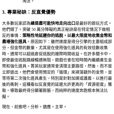
淘汰。
3. 專業秘訣：反直覺優勢
大多數玩家認為
總是盡可能快地走向出口
是最好的遊玩方式。
他們錯了。突破 50 萬分障礙的真正秘訣是在特定情況下做相
反的事情：
策略性地延遲你的逃脫，以最大限度地收集金幣和
農場強化道具
。原因如下：雖然速度是得分引擎的主要組成部
分，但金幣的數量，尤其是在使用強化道具的有效倍數收集
時，通常可以超過倉促逃脫的邊際時間收益。在許多關卡中，
即使最佳逃脫路線暢通無阻，遊戲也會在短時間內繼續產生金
幣和強化道具。菁英玩家通常會清理主要路徑，然後，而不是
立即退出，他們會使用預定的「循環」來掃蕩額外的金幣，並
等待第二次強化道具產生，特別是針對加速或護盾，以進行最
後的衝刺。這種看似反直覺的延遲允許更高的「資源密度」獲
取，導致最終得分顯著膨脹，而純粹的速度奔跑根本無法比
擬。
現在，前進吧。分析。適應。主宰。