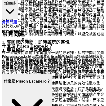
從根本上來說，我們相信遊戲應該是一種輕鬆的喜悅，一種擺
閱讀更多
打開一條通往金幣群的暫時、較少守衛的路徑。或
脫日常的純粹逃離。我們不僅僅是一個平台；我們更是一種哲
者，在像是玻璃橋或六邊形競技場等模式中，策略
學。我們堅定不移的承諾是處理所有摩擦、挫折和技術障礙，
性地打破某些磚塊或導致平台消失，可以將剩餘的
這樣您，也就是玩家，就可以純粹且毫無歉意地專注於樂趣。
常見問題
玩家（以及他們在淘汰時掉落的金幣）引導到更可
我們致力於提供無縫、尊重且真正非凡的遊戲體驗，這使我們
控的區域，從而實現高效的收集。「金幣漏斗」需
成為重視時間和熱情的挑剔玩家的唯一選擇。
常見問題
要熟悉的地圖知識和精確的時機，以避免被困或被
淘汰。
1. 奪回您的時間：即時遊玩的喜悅
什麼是 Prison Escape.io？
3. 專業秘訣：反直覺優勢
在一個需要持續關注並填滿每一刻的世界裡，您的空閒時間是
Prison Escape.io 是一款刺激的多人逃脫遊戲，您可以與朋友組
一筆寶貴的財富。您不應該花時間與下載作戰、忍受漫長的安
大多數玩家認為
總是盡可能快地走向出口
是最好的遊玩方式。
隊或與他人競爭，在各種令人興奮的遊戲模式中智取警衛、躲
裝過程或導航複雜的設置。我們尊重您的時間，消除您與娛樂
他們錯了。突破 50 萬分障礙的真正秘訣是在特定情況下做相
避陷阱並擺脫束縛。這一切都關乎速度、策略和樂趣！
之間的所有障礙。我們的平台建立在即時滿足的承諾之上，無
反的事情：
策略性地延遲你的逃脫，以最大限度地收集金幣和
論您身在何處或使用何種設備，遊戲的刺激始終只需點擊一下
農場強化道具
。原因如下：雖然速度是得分引擎的主要組成部
即可獲得。
什麼是 Prison Escape.io？
分，但金幣的數量，尤其是在使用強化道具的有效倍數收集
時，通常可以超過倉促逃脫的邊際時間收益。在許多關卡中，
這是我們的承諾：當您想玩
時，您會在幾
Prison Escape.io
即使最佳逃脫路線暢通無阻，遊戲也會在短時間內繼續產生金
秒鐘內進入遊戲。沒有摩擦，只有純粹、直接的樂趣。
幣和強化道具。菁英玩家通常會清理主要路徑，然後，而不是
立即退出，他們會使用預定的「循環」來掃蕩額外的金幣，並