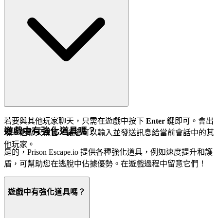
若要與其他玩家聊天，只需在遊戲中按下
Enter
鍵即可。會出
遊戲中有強化道具嗎？
現一個聊天視窗，讓您可以輸入並發送訊息給當前會話中的其
他玩家。
是的，Prison Escape.io 提供各種強化道具，例如速度提升和護
盾，可幫助您在逃脫中佔據優勢。在遊戲過程中留意它們！
遊戲中有強化道具嗎？