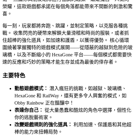
榮耀，這款遊戲都承諾在每個角落都能帶來不間斷的刺激和驚
喜。
每一刻，玩家都將奔跑、跳躍，並制定策略，以克服各種挑
戰。 收集閃亮的硬幣來解鎖大量滑稽和時尚的服裝，或者抓
住超棒的強化道具，如加速和護盾，以獲得優勢。 核心循環
圍繞著掌握獨特的遊戲模式展開——從隱蔽的越獄到危險的玻
璃橋，以及不斷縮小的 HexaGone 平台——每個模式都需要快
速的反應和巧妙的策略才能生存並成為最後的倖存者。
主要特色
動態遊戲模式：
潛入瘋狂的挑戰，如越獄、玻璃橋、
HexaGone 和 RailWay，還有更多令人興奮的模式，如
Obby Rainbow 正在醞釀中！
表達你自己：
從大量愚蠢和酷炫的角色中選擇，個性化
你的逃脫藝術家。
改變遊戲規則的強化道具：
利用加速、保護盾和其他超
棒的能力來扭轉局勢。