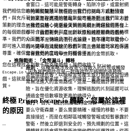
會窗口 – 這可能是警衛轉身、陷阱冷卻，或雷射網
我們相信您的時間和智慧是無價的，我們也以此方式對待它
中的瞬間間隙。就在這個窗口打開時，啟動加速
們。與充斥著無窮無聊選項的雜亂數位市場不同，我們致力於
（如果是在高風險區域，則可能啟動護盾）。不要
策劃的理念。我們只精心挑選最優質的遊戲，確保我們平台上
猶豫或偏離；完全投入到預先規劃的超加速路徑
的每個遊戲都符合我們對參與度、創新性和純粹樂趣的嚴格標
中。「幽靈衝刺」是關於以原始速度壓倒遊戲的
準。我們的介面簡潔、快速且不引人注目，旨在讓您無需分心
AI，而不是傳統的潛行或躲避。這不僅可以從你
即可進入遊戲。這種方法反映了我們對您，也就是玩家的深深
的時間中削減關鍵的秒數，而且通常還可以在你通
尊重，確保您與我們共度的每一刻都值得。
常會避免的區域中進行機會主義的金幣抓取。
進階戰術：「金幣漏斗」轉移
您在這裡找不到數千款克隆遊戲。我們收錄了
Prison
原則：
這種策略涉及故意引發敵人的仇恨或觸發
，因為我們相信這是一款值得您花時間的卓越遊
Escape.io
某些環境危害，以操縱金幣產生或打開高收益但通
戲。這就是我們的策劃承諾：更少的噪音，更多您應得的品
常無法進入的金幣路徑。這是一種經過計算的風
質。
險，旨在優化資源收集，理解逃脫的片刻延遲可以
通過金幣倍數導致更高的總得分。
終極 Prison Escape.io 體驗：您屬於這裡
執行：
首先，識別高度值的金幣群，這些金幣群
的原因
要么守衛森嚴，要么需要精確、緩慢的移動。不要
直接接近，而是在相鄰區域觸發警報或短暫暴露於
...
警衛，然後立即退到安全的、預先規劃的位置。這
種轉移有時會導致警衛改變他們的巡邏路線，從而