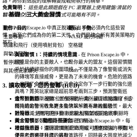
路，將你對逃脫的理解轉變成戰術執行的精華。
免責聲明：
這些是此類遊戲在 PC 瀏覽器上使用鍵盤/滑鼠的
1. 基礎：三大黃金習慣
標準控制方式。實際控制方式可能略有不同。
要在 Prison Escape.io 中真正脫穎而出，你必須內化這些習
動作 / 目的
鍵(s) / 手勢
慣，直至它們成為你的第二天性。它們是建立所有菁英策略的
主要移動
WASD 或方向鍵
基石。
跳躍和飛行（使用噴射背包）
空格鍵
E
與物品互動
黃金習慣 1：持續的情境意識
- 在 Prison Escape.io 中，
P
環境是你的主要敵人，也是你最大的盟友。這個習慣關
暫停遊戲
乎於持續掃描你的周圍環境，不僅是為了像警衛或消失
Enter
與其他玩家聊天
的磚塊等直接威脅，更是為了未來的機會。危險的道路
上出現了金幣嗎？產生了會決定你下一步行動的強化道
3. 讀取戰場：您的螢幕 (HUD)
具嗎？菁英玩家總是超前思考兩到三步，預測警衛巡
邏、預測陷阱啟動，並在行動前識別最佳逃脫路線。這
金幣計數器：
通常位於螢幕的一角，顯示您收集了多少
種持續的警惕性允許主動決策，而不是被動恐慌，最大
閃亮的金幣。收集更多金幣以解鎖有趣的服裝！
限度地減少無用的移動，並最大限度地提高效率。
計時器：
通常可見，倒數您逃脫嘗試或回合的剩餘時
黃金習慣 2：動態路徑優化
- 在 Prison Escape.io 中，每
間。每秒都很重要，所以請密切關注！
秒都很重要。這個習慣側重於流暢、適應性強的移動，
增益指示器：
顯示您目前已啟用或可用的增益。明智地
優先考慮通往目標的最有效路徑，同時最大限度地減少
使用它們來提升您的逃脫！