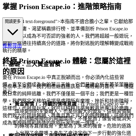
掌握 Prison Escape.io：進階策略指南
lass="mb-4 text-foreground">本指南不適合膽小之輩。它獻給那
閱讀更多
些拒絕平庸、渴望稱霸排行榜、並準備剖析 Prison Escape.io
核心機制以成為不可否認的強者的人。我們將超越一般遊玩，
開創一條通往持續高分的道路，將你對逃脫的理解轉變成戰術
推薦理由
執行的精華。
終極 Prison Escape.io 體驗：您屬於這裡
1. 基礎：三大黃金習慣
的原因
要在 Prison Escape.io 中真正脫穎而出，你必須內化這些習
慣，直至它們成為你的第二天性。它們是建立所有菁英策略的
從根本上來說，我們相信遊戲應該是一種輕鬆的喜悅，一種擺
基石。
脫日常的純粹逃離。我們不僅僅是一個平台；我們更是一種哲
學。我們堅定不移的承諾是處理所有摩擦、挫折和技術障礙，
黃金習慣 1：持續的情境意識
- 在 Prison Escape.io 中，
這樣您，也就是玩家，就可以純粹且毫無歉意地專注於樂趣。
環境是你的主要敵人，也是你最大的盟友。這個習慣關
我們致力於提供無縫、尊重且真正非凡的遊戲體驗，這使我們
乎於持續掃描你的周圍環境，不僅是為了像警衛或消失
成為重視時間和熱情的挑剔玩家的唯一選擇。
的磚塊等直接威脅，更是為了未來的機會。危險的道路
上出現了金幣嗎？產生了會決定你下一步行動的強化道