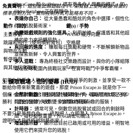
HexaGone 和 RailWay，還有更多令人興奮的模式，如
免責聲明：
這些是此類遊戲在 PC 瀏覽器上使用鍵盤/滑鼠的
Obby Rainbow 正在醞釀中！
標準控制方式。實際控制方式可能略有不同。
表達你自己：
從大量愚蠢和酷炫的角色中選擇，個性化
你的逃脫藝術家。
動作 / 目的
鍵(s) / 手勢
改變遊戲規則的強化道具：
利用加速、保護盾和其他超
主要移動
WASD 或方向鍵
棒的能力來扭轉局勢。
跳躍和飛行（使用噴射背包）
空格鍵
有回報的進度：
賺取每日獎勵和硬幣，不斷解鎖新物品
E
與物品互動
並探索新鮮、令人興奮的世界。
P
暫停遊戲
多人混戰：
專為終極社交樂趣而設計，與你的小隊組隊
Enter
與其他玩家聊天
或在全球範圍內挑戰玩家，在實時戰鬥中爭奪霸權。
如果你熱愛令人興奮的挑戰，喜歡競爭的刺激，並享受一款不
3. 讀取戰場：您的螢幕 (HUD)
斷給你帶來新驚喜的遊戲，那麼 Prison Escape.io 就是你下一
個癮。 它非常適合那些渴望快節奏動作、戰略思考以及分享
金幣計數器：
通常位於螢幕的一角，顯示您收集了多少
勝利（或史詩般的失敗！）的樂趣的玩家。
閃亮的金幣。收集更多金幣以解鎖有趣的服裝！
計時器：
通常可見，倒數您逃脫嘗試或回合的剩餘時
不要只是夢想自由——逃脫吧！ 立即潛入 Prison Escape.io，
間。每秒都很重要，所以請密切關注！
證明你才是終極越獄藝術家！
增益指示器：
顯示您目前已啟用或可用的增益。明智地
使用它們來提升您的逃脫！