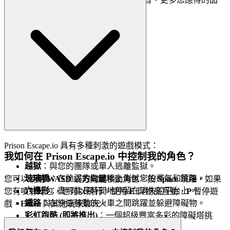
質。
Prison Escape.io 具有多種刺激的遊戲模式：
我如何在 Prison Escape.io 中控制我的角色？
越獄
：與您的團隊或單人逃離監獄。
玻璃橋
：在脆弱的玻璃橋上測試您的運氣和策略。
您可以使用
WASD
或
方向鍵
移動角色。按
Space
跳躍，如果
六邊形
：盡可能長時間地停留在消失的平台上。
您有噴射背包，也可以飛行。使用
E
與物品互動，
P
暫停遊
鐵路
：在快速移動的火車之間跳躍並躲避障礙物。
戲，
Enter
與其他玩家聊天。
彩虹跑酷 (即將推出)
：一個超級豐富多彩的障礙塔挑
戰！