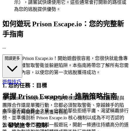
示），請嘗試快速使用它。這些通常會打開新的路徑或
為您的逃脫提供優勢。
如何遊玩 Prison Escape.io：您的完整新
手指南
...
歡迎來到 Prison Escape.io！開始遊戲很容易，您很快就能像專
閱讀更多
業人士一樣智取警衛並躲避陷阱。本指南將帶您了解所有您需
要知道的內容，以使您的第一次逃脫獲得成功。
遊戲技巧
1. 您的任務：目標
掌握 Prison Escape.io：進階策略指南
您在 Prison Escape.io 中的主要目標是逃離監禁！無論您是與
團隊合作還是單獨行動，您都必須智取警衛、穿越棘手的陷
本指南不適合膽小之輩。它獻給那些拒絕平庸、渴望稱霸排行
阱，並在時間耗盡之前獲得自由。
榜、並準備剖析 Prison Escape.io 核心機制以成為不可否認的
強者的人。我們將超越一般遊玩，開創一條通往持續高分的道
2. 發號施令：控制