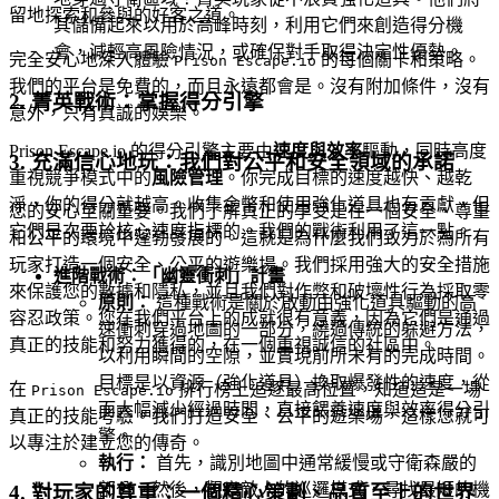
留地探索和參與的好客之道。
其儲備起來以用於高峰時刻，利用它們來創造得分機
會，減輕高風險情況，或確保對手取得決定性優勢。
完全安心地深入體驗
的每個關卡和策略。
Prison Escape.io
我們的平台是免費的，而且永遠都會是。沒有附加條件，沒有
2. 菁英戰術：掌握得分引擎
意外，只有真誠的娛樂。
Prison Escape.io 的得分引擎主要由
速度與效率
驅動，同時高度
3. 充滿信心地玩：我們對公平和安全領域的承諾
重視競爭模式中的
風險管理
。你完成目標的速度越快、越乾
淨，你的得分就越高。收集金幣和使用強化道具也有貢獻，但
您的安心至關重要。我們了解真正的享受是在一個安全、尊重
它們是次要於核心速度指標的。我們的戰術利用了這一點。
和公平的環境中蓬勃發展的。這就是為什麼我們致力於為所有
玩家打造一個安全、公平的遊樂場。我們採用強大的安全措施
進階戰術：「幽靈衝刺」計畫
來保護您的數據和隱私，並且我們對作弊和破壞性行為採取零
原則：
這種戰術是關於啟動由強化道具驅動的高
容忍政策。您在我們平台上的成就很有意義，因為它們是通過
速衝刺穿過地圖的一部分，繞過傳統的躲避方法，
真正的技能和努力獲得的，在一個重視誠信的社區中。
以利用瞬間的空隙，並實現前所未有的完成時間。
目標是以資源（強化道具）換取爆發性的速度，從
在
排行榜上追逐最高位置，知道這是一場
Prison Escape.io
而大幅減少經過時間，直接餵養速度與效率得分引
真正的技能考驗。我們打造安全、公平的遊樂場，這樣您就可
擎。
以專注於建立您的傳奇。
執行：
首先，識別地圖中通常緩慢或守衛森嚴的
部分。然後，觀察敵人的巡邏模式，尋找最短的機
4. 對玩家的尊重：一個精心策劃、品質至上的世界