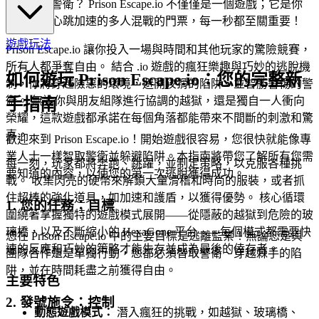
最精明的警衛？ Prison Escape.io 不僅僅是一個遊戲；它是你
進入令人心跳加速的多人混戰的門票，每一秒都至關重要！
遊戲玩法
Prison Escape.io 讓你投入一場與時間和其他玩家的驚險競賽，
所有人都爭奪自由。 結合 .io 遊戲的瘋狂樂趣與巧妙的逃脫機
如何遊玩 Prison Escape.io：您的完整新
制，你將穿越險惡的環境，避開狡猾的陷阱，並智勝警惕的警
衛。 無論你與朋友組隊進行協調的越獄，還是獨自一人衝向
手指南
榮耀，這款遊戲都承諾在每個角落都能帶來不間斷的刺激和驚
喜。
歡迎來到 Prison Escape.io！開始遊戲很容易，您很快就能像專
業人士一樣智取警衛並躲避陷阱。本指南將帶您了解所有您需
每一刻，玩家都將奔跑、跳躍，並制定策略，以克服各種挑
要知道的內容，以使您的第一次逃脫獲得成功。
戰。 收集閃亮的硬幣來解鎖大量滑稽和時尚的服裝，或者抓
住超棒的強化道具，如加速和護盾，以獲得優勢。 核心循環
1. 您的任務：目標
圍繞著掌握獨特的遊戲模式展開——從隱蔽的越獄到危險的玻
璃橋，以及不斷縮小的 HexaGone 平台——每個模式都需要快
您在 Prison Escape.io 中的主要目標是逃離監禁！無論您是與
速的反應和巧妙的策略才能生存並成為最後的倖存者。
團隊合作還是單獨行動，您都必須智取警衛、穿越棘手的陷
阱，並在時間耗盡之前獲得自由。
主要特色
2. 發號施令：控制
動態遊戲模式：
潛入瘋狂的挑戰，如越獄、玻璃橋、