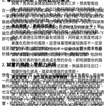
1. 奪回您的時間：即時遊玩的喜悅
具嗎？菁英玩家總是超前思考兩到三步，預測警衛巡
邏、預測陷阱啟動，並在行動前識別最佳逃脫路線。這
在一個需要持續關注並填滿每一刻的世界裡，您的空閒時間是
種持續的警惕性允許主動決策，而不是被動恐慌，最大
一筆寶貴的財富。您不應該花時間與下載作戰、忍受漫長的安
限度地減少無用的移動，並最大限度地提高效率。
裝過程或導航複雜的設置。我們尊重您的時間，消除您與娛樂
黃金習慣 2：動態路徑優化
- 在 Prison Escape.io 中，每
之間的所有障礙。我們的平台建立在即時滿足的承諾之上，無
秒都很重要。這個習慣側重於流暢、適應性強的移動，
論您身在何處或使用何種設備，遊戲的刺激始終只需點擊一下
優先考慮通往目標的最有效路徑，同時最大限度地減少
即可獲得。
暴露在危險中的風險。這意味著理解最短路徑不一定是
這是我們的承諾：當您想玩
時，您會在幾
Prison Escape.io
安全的，而最安全的路徑也不一定是速度最快的。你必
秒鐘內進入遊戲。沒有摩擦，只有純粹、直接的樂趣。
須學會直觀地衡量風險與回報，根據警衛位置、陷阱時
機以及珍貴的強化道具或金幣的存在，即時調整你的路
2. 誠實的樂趣：零壓力承諾
線。這確保你始終以最佳方式前進，無論是前往出口、
關鍵的強化道具，還是高價值的金幣群。
想像一個遊戲空間，其中每一次體驗都是真正免費的，其中唯
黃金習慣 3：強化道具經濟學精通
- 強化道具不僅僅是
一的貨幣是享受，而唯一的議程是您的娛樂。我們提供數位避
獎勵；它們是戰術工具。這個習慣關乎於理解每個強化
難所的深刻解脫，這裡沒有隱藏的成本、沒有激進的微交易，
道具的確切價值和最佳部署。什麼時候最適合使用加
也沒有旨在欺騙您錢財的操縱性付費牆。我們的模式建立在透
速？是為了逃離困境，還是為了在其他人之前到達遙遠
明度和信任之上，確保您的喜悅永遠不會受到財務壓力的影
的目標？什麼時候應該啟動護盾 – 防禦性地還是進攻性
響。我們提供一個真正的免費遊玩環境，一種讓您可以毫無保
地穿過守衛區域？菁英玩家從不浪費強化道具。他們將