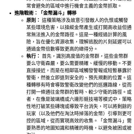
常會避免的區域中進行機會主義的金幣抓取。
進階戰術：「金幣漏斗」轉移
原則：
這種策略涉及故意引發敵人的仇恨或觸發
某些環境危害，以操縱金幣產生或打開高收益但通
常無法進入的金幣路徑。這是一種經過計算的風
險，旨在優化資源收集，理解逃脫的片刻延遲可以
通過金幣倍數導致更高的總得分。
執行：
首先，識別高度值的金幣群，這些金幣群
要么守衛森嚴，要么需要精確、緩慢的移動。不要
直接接近，而是在相鄰區域觸發警報或短暫暴露於
警衛，然後立即退到安全的、預先規劃的位置。這
種轉移有時會導致警衛改變他們的巡邏路線，從而
打開一條通往金幣群的暫時、較少守衛的路徑。或
者，在像是玻璃橋或六邊形競技場等模式中，策略
性地打破某些磚塊或導致平台消失，可以將剩餘的
玩家（以及他們在淘汰時掉落的金幣）引導到更可
控的區域，從而實現高效的收集。「金幣漏斗」需
要熟悉的地圖知識和精確的時機，以避免被困或被