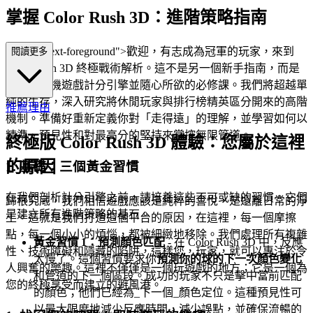
掌握 Color Rush 3D：進階策略指南
s="mb-4 text-foreground">歡迎，有志成為冠軍的玩家，來到
閱讀更多
Color Rush 3D 終極戰術解析。這不是另一個新手指南，而是
你解構街機遊戲計分引擎並隨心所欲的必修課。我們將超越單
純的生存，深入研究將休閒玩家與排行榜精英區分開來的高階
推薦理由
機制。準備好重新定義你對「走得遠」的理解，並學習如何以
精準、預見性和對最高分的堅持來掌控無限管道。
終極版 Color Rush 3D 體驗：您屬於這裡
的原因
1. 基礎：三個黃金習慣
在我們剖析計分引擎之前，請培養這些不可或缺的習慣。它們
歸根究底，我們相信遊戲應該是純粹的喜悅，是遠離日常的淨
是建立所有進階策略的基石。
土。這就是我們打造這個平台的原因，在這裡，每一個摩擦
點，每一個小小的煩惱，都被細緻地移除。我們處理所有複雜
黃金習慣 1：預測顏色匹配
- 在 Color Rush 3D 中，反應
性、技術障礙和隱藏的陷阱，這樣您，玩家，就可以專注於令
太慢了。這個習慣要求你
預測你的球的下一次顏色變化
人興奮的樂趣。這裡不僅僅是一個玩遊戲的地方；它是一個為
和管道的下一個區段。成功的玩家不只是擊中當前匹配
您的終極享受而建立的避風港。
的顏色；他們已經為_下一個_顏色定位。這種預見性可
以最大限度地減少反應時間，減少誤點，並確保流暢的