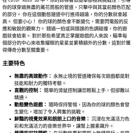
在
中，你的目標看似簡單卻極具挑戰性：引導
Color Rush 3D
你的球穿過無盡的萬花筒般的管道，只擊中與其當前顏色匹配
的部分。 你在這個動態隧道中行進得越遠，你的分數就會越
高。 但要小心！ 你的球的顏色會不斷變化，需要閃電般的反
應和敏銳的觀察力。 錯過一拍或與錯誤的色調碰撞，你的遊
戲就會結束。 對於那些希望真正掌握遊戲的人來說，瞄準每
個部分的中心來收集耀眼的星星並累積額外的分數，這對於獲
得傳奇分數至關重要。
主要特色
無盡的高速動作：
永無止境的管道確保每次遊戲都是對
技能和耐力的獨特考驗。
直觀的控制：
簡單的滑鼠控制讓您輕鬆上手，但卻難以
精通。
動態變色遊戲：
隨時保持警惕，因為你的球的顏色會發
生變化，增加了令人興奮的挑戰。
鮮豔的視覺效果和朗朗上口的音樂：
沉浸在充滿活力色
彩和充滿活力的音樂世界中，讓腎上腺素飆升。