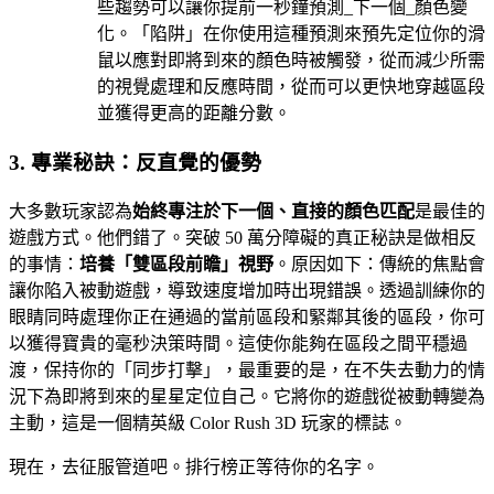
些趨勢可以讓你提前一秒鐘預測_下一個_顏色變
化。「陷阱」在你使用這種預測來預先定位你的滑
鼠以應對即將到來的顏色時被觸發，從而減少所需
的視覺處理和反應時間，從而可以更快地穿越區段
並獲得更高的距離分數。
3. 專業秘訣：反直覺的優勢
大多數玩家認為
始終專注於下一個、直接的顏色匹配
是最佳的
遊戲方式。他們錯了。突破 50 萬分障礙的真正秘訣是做相反
的事情：
培養「雙區段前瞻」視野
。原因如下：傳統的焦點會
讓你陷入被動遊戲，導致速度增加時出現錯誤。透過訓練你的
眼睛同時處理你正在通過的當前區段和緊鄰其後的區段，你可
以獲得寶貴的毫秒決策時間。這使你能夠在區段之間平穩過
渡，保持你的「同步打擊」，最重要的是，在不失去動力的情
況下為即將到來的星星定位自己。它將你的遊戲從被動轉變為
主動，這是一個精英級 Color Rush 3D 玩家的標誌。
現在，去征服管道吧。排行榜正等待你的名字。