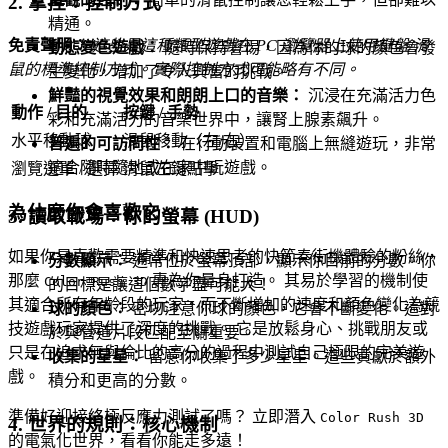
2. 掌控：控制方式
精通。
免責聲明：
這些是這種類型遊戲在 PC 瀏覽器上使用鍵盤/滑
動態變色遊戲：
隨時保持警惕，因為你的球的顏色會發
鼠的標準控制方式。實際控制方式可能略有不同。
生變化，增加了令人興奮的挑戰。
鮮豔的視覺效果和朗朗上口的音樂：
沉浸在充滿活力色
動作 / 目的
按鍵 / 手勢
彩和充滿活力的音樂世界中，讓腎上腺素飆升。
水平移動球
滑鼠移動（左/右）
普遍的可訪問性：
在行動裝置和電腦上無縫遊玩，非常
適合隨時隨地或在家中玩遊戲。
瀏覽選單 / 選擇
滑鼠左鍵點擊
為什麼你會喜歡它
3. 讀取戰場：你的螢幕 (HUD)
如果你是喜歡需要精準和快速思考的快節奏街機體驗的粉絲，
分數顯示：
通常位於螢幕頂部，顯示你目前的分數。你
那麼
專為你量身打造。 其易於學習的機制使
Color Rush 3D
的目標是讓這個數字盡可能大！
其適合所有年齡段的玩家，而不斷增加的速度和顏色變化為競
球的顏色：
密切注意你球的顏色，它會不斷變化。這對
技遊戲玩家提供了深度的挑戰。 它是放鬆身心、挑戰朋友或
於與管道片段匹配至關重要。
只是在追求無與倫比的高分的過程中測試自己極限的完美遊
收集的星星：
留意你收集了多少星星。這些貢獻於額外
戲。
積分和更高的分數。
準備好迎接終極反應力測試了嗎？ 立即潛入
Color Rush 3D
4. 世界的規則：核心機制
的電氣化世界，看看你能走多遠！