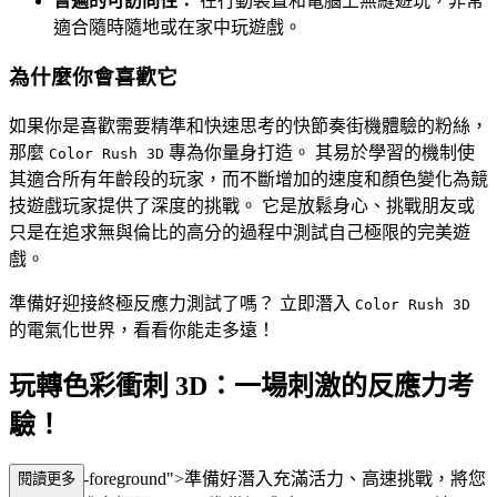
普遍的可訪問性：
在行動裝置和電腦上無縫遊玩，非常
適合隨時隨地或在家中玩遊戲。
為什麼你會喜歡它
如果你是喜歡需要精準和快速思考的快節奏街機體驗的粉絲，
那麼
專為你量身打造。 其易於學習的機制使
Color Rush 3D
其適合所有年齡段的玩家，而不斷增加的速度和顏色變化為競
技遊戲玩家提供了深度的挑戰。 它是放鬆身心、挑戰朋友或
只是在追求無與倫比的高分的過程中測試自己極限的完美遊
戲。
準備好迎接終極反應力測試了嗎？ 立即潛入
Color Rush 3D
的電氣化世界，看看你能走多遠！
玩轉色彩衝刺 3D：一場刺激的反應力考
驗！
"mb-4 text-foreground">準備好潛入充滿活力、高速挑戰，將您
閱讀更多