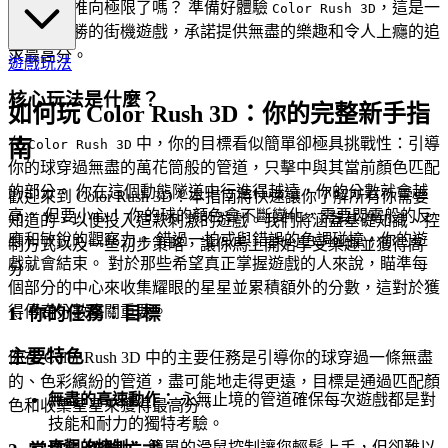
的反應力推向極限了嗎？ 準備好體驗
，這是一
Color Rush 3D
款引人入勝的街機遊戲，承諾提供無盡的樂趣和令人上癮的追
求最高分。
遊戲玩法
核心玩法是什麼？
如何玩 Color Rush 3D：你的完整新手指
在
中，你的目標看似簡單卻極具挑戰性：引導
南
Color Rush 3D
你的球穿過無盡的萬花筒般的管道，只擊中與其當前顏色匹配
的部分。 你在這個動態隧道中行進得越遠，你的分數就會越
歡迎來到 Color Rush 3D！本指南將快速讓你了解所有你需要
高。 但要小心！ 你的球的顏色會不斷變化，需要閃電般的反
知道的，以便投入這款刺激的遊戲。我們將涵蓋基礎知識、控
應和敏銳的觀察力。 錯過一拍或與錯誤的色調碰撞，你的遊
制方式以及一些初步策略，讓你馬上開始享受樂趣並獲得高
戲就會結束。 對於那些希望真正掌握遊戲的人來說，瞄準每
分。
個部分的中心來收集耀眼的星星並累積額外的分數，這對於獲
得傳奇分數至關重要。
1. 你的任務：目標
主要特色
你在 Color Rush 3D 中的主要任務是引導你的球穿過一條無盡
的、色彩繽紛的管道，盡可能地走得更遠，目標是通過匹配顏
無盡的高速動作：
永無止境的管道確保每次遊戲都是對
色和收集星星來獲得最高分。
技能和耐力的獨特考驗。
直觀的控制：
簡單的滑鼠控制讓您輕鬆上手，但卻難以