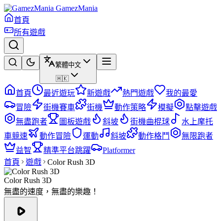
GamezMania
首頁
所有遊戲
繁體中文
🇭🇰
首頁
最近遊玩
新遊戲
熱門遊戲
我的最愛
冒險
街機賽車
街機
動作策略
模擬
點擊遊戲
無盡跑者
圖板遊戲
斜坡
街機曲棍球
水上摩托
車競速
動作冒險
運動
斜坡
動作格鬥
無限跑者
益智
精準平台跳躍
Platformer
首頁
遊戲
Color Rush 3D
Color Rush 3D
無盡的速度，無盡的樂趣！