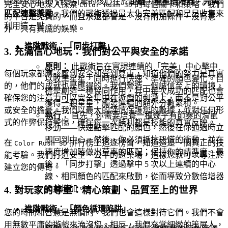
Color Rush 3D 計分引擎的核心在於
距離 + 星星倍增器 + 完美
完全安心地深入探索
的每個關卡和策略。我們
Color Rush 3D
匹配連擊獎勵
。我們的戰術透過最大化完美匹配和星星收集來
的平台是免費的，而且永遠都會是。沒有附加條件，沒有意
利用這一點。
外，只有真誠的娛樂。
進階戰術：「同步打擊」
3. 充滿信心地玩：我們對公平與安全的承諾
原則：
此戰術旨在實現連續的「完美」中心擊中
每個玩家都應該感到安全和受到尊重，知道他們的努力是真實
以收集星星，同時進行快速、準確的顏色變化。目
的，他們的成就也是應得的。我們營造一個誠信至上的環境，
標是創造一種協同作用，其中每次成功的匹配也會
確保您的注意力可以完全集中在遊戲的刺激上，而不是對公平
獲得一顆星星，觸發連續的額外分數累積。
或安全的擔憂。我們以最大的謹慎保護您的數據，並對任何形
執行：
首先，你需要培養一種幾乎有節奏的滑鼠
式的作弊保持警惕，確保每一次勝利都是技能的真實反映。
移動——快速點擊匹配的顏色，然後在你通過時立
即回到中心。然後，你必須抵抗恐慌的衝動，並在
在
排行榜上追逐榜首，知道這是一個真正的技
Color Rush 3D
速度增加時做出草率的匹配；保持你的精準度。最
能考驗。我們打造安全、公平的遊樂場，這樣您就可以專注於
後，「同步打擊」透過擊中 5 次以上連續的中心
建立您的傳奇。
線、相同顏色的匹配來啟動，從而導致分數倍增器
顯著增加。
4. 對玩家的尊重：精心策劃、品質至上的世界
進階戰術：「顏色循環陷阱」
您的時間和智慧是無價的，我們也會這樣對待它們。我們不會
用無數平庸的遊戲來淹沒您。相反，我們充當細緻的策展人，