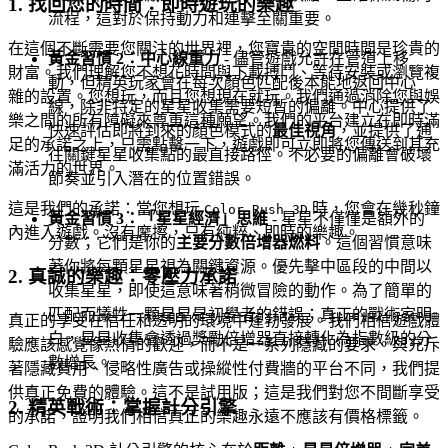
1. 找回您的時間：即時遊玩的樂趣
流程，這對於保持動力和連擊至關重要。
在這個不斷需要您關注的世界裡，您寶貴的空閒時間是珍貴的
黃金習慣 2：中心線重力
- 儘管遊戲允許在管道上移
財富。我們理解您不想花時間與下載搏鬥、等待安裝或瀏覽複
動，但精英玩家會在每次顏色匹配後本能地返回中心
雜的設置。您想玩，而且您想現在就玩。我們通過消除您與娛
線，除非特定的星星收集需要短暫的偏離。中心提供了
樂之間的所有障礙來尊重這種願望。我們的平台建立在即時滿
快速評估即將到來的顏色模式的
最佳視角
，並提供了通
足的承諾之上，只需點擊一下，遊戲即可立即將您傳送到其充
往關鍵星星收集點的最直接路徑。不必要的偏離會破壞
滿活力的世界。
節奏並引入潛在的位置錯誤。
這是我們的承諾：當您想玩
時，您會在幾秒鐘
Color Rush 3D
黃金習慣 3：「星星經濟」思維
- 星星不僅僅是額外的
內進入遊戲。沒有摩擦，只有純粹、即時的樂趣。
分數；它們是你的
主要分數倍增器燃料
。這個習慣意味
著你將每顆星星視為關鍵資源。優先擊中區段的中間以
2. 真誠的樂趣：零壓力承諾
收集星星，即使這意味著稍微冒險的動作。為了簡單的
匹配而犧牲一顆星星是初學者的錯誤；真正的戰術家明
真正的享受在信任和透明的環境中蓬勃發展。我們相信遊戲體
白，星星收集會透過獎勵倍增器直接轉化為指數級的分
驗應該感覺像熱情的歡迎，而不是一系列隱藏的要求。與充斥
數增長。
著隱藏費用、侵略性廣告或操縱性付費牆的平台不同，我們提
供真正免費的體驗。這不是試用版；這是我們對您不間斷享受
2. 精英戰術：掌握計分引擎
的承諾，證明我們相信真正的樂趣永遠不應該有價格標籤。