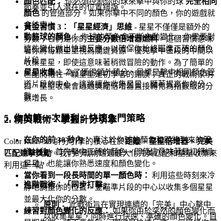
顏色匹配：
你必須控制你的球來擊中與你的球
完全相同
節奏並引入潛在的位置錯誤。
顏色
的管道部分。如果你擊中不同的顏色，你的遊戲就
會結束！
黃金習慣 3：「星星經濟」思維
- 星星不僅僅是額外的
動態球的顏色：
你球的顏色會不斷自動變化。你需要對
分數；它們是你的
主要分數倍增器燃料
。這個習慣意味
這些變化做出快速反應，以確保你始終瞄準正確的顏色
著你將每顆星星視為關鍵資源。優先擊中區段的中間以
片段。
收集星星，即使這意味著稍微冒險的動作。為了簡單的
星星收集：
為了獲得額外積分，目標是擊中相同顏色管
匹配而犧牲一顆星星是初學者的錯誤；真正的戰術家明
道片段的中心。這將讓你收集星星，顯著提高你的分
白，星星收集會透過獎勵倍增器直接轉化為指數級的分
數。
數增長。
5. 你的第一次勝利：快速入門策略
2. 精英戰術：掌握計分引擎
在你的前 30 秒內：
專注於你球的顏色和即將到來的管
Color Rush 3D 計分引擎的核心在於
距離 + 星星倍增器 + 完美
道片段。首先擊中正確的顏色，即使這意味著最初錯過
匹配連擊獎勵
。我們的戰術透過最大化完美匹配和星星收集來
星星，也能讓你熟悉速度和顏色變化。
利用這一點。
當你看到一段長時間的單一顏色時：
利用這些時刻來冷
進階戰術：「同步打擊」
靜地調整你的位置，並瞄準片段的中心以收集多個星星
並最大化你的分數。
原則：
此戰術旨在實現連續的「完美」中心擊中
練習對顏色變化的反應：
如果你由於突然的顏色變化而
以收集星星，同時進行快速、準確的顏色變化。目