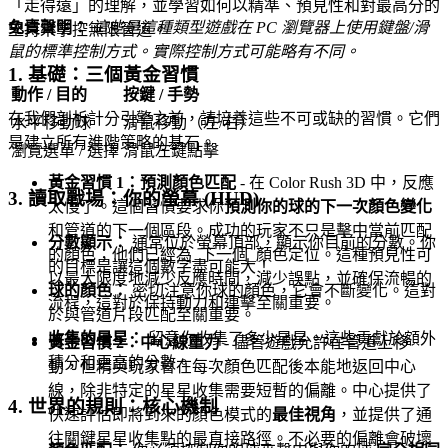
「走得遠」的理解，並學習如何以精準、預見性和對最高分的
免責聲明：
這些是這種類型遊戲在 PC 瀏覽器上使用鍵盤/滑
堅持來掌控無限管道。
鼠的標準控制方式。實際控制方式可能略有不同。
1. 基礎：三個黃金習慣
動作 / 目的
按鍵 / 手勢
在我們剖析計分引擎之前，請培養這些不可或缺的習慣。它們
水平移動球
滑鼠移動（左/右）
是建立所有進階策略的基石。
瀏覽選單 / 選擇
滑鼠左鍵點擊
黃金習慣 1：預測顏色匹配
- 在 Color Rush 3D 中，反應
3. 讀取戰場：你的螢幕 (HUD)
太慢了。這個習慣要求你
預測你的球的下一次顏色變化
和管道的下一個區段。成功的玩家不只是擊中當前匹配
分數顯示：
通常位於螢幕頂部，顯示你目前的分數。你
的顏色；他們已經為_下一個_顏色定位。這種預見性可
的目標是讓這個數字盡可能大！
以最大限度地減少反應時間，減少誤點，並確保流暢的
球的顏色：
密切注意你球的顏色，它會不斷變化。這對
流程，這對於保持動力和連擊至關重要。
於與管道片段匹配至關重要。
收集的星星：
留意你收集了多少星星。這些貢獻於額外
黃金習慣 2：中心線重力
- 儘管遊戲允許在管道上移
積分和更高的分數。
動，但精英玩家會在每次顏色匹配後本能地返回中心
線，除非特定的星星收集需要短暫的偏離。中心提供了
4. 世界的規則：核心機制
快速評估即將到來的顏色模式的
最佳視角
，並提供了通
往關鍵星星收集點的最直接路徑。不必要的偏離會破壞