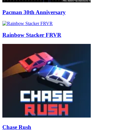
Pacman 30th Anniversary
Rainbow Stacker FRVR
Chase Rush