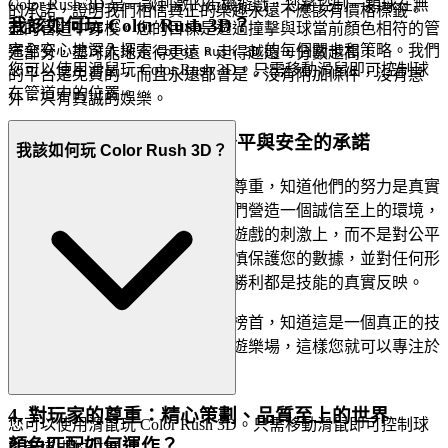
Color Rush 3D 是一款刺激的街機遊戲，您將控制一顆球在無
的承諾，證明我們相信真正的樂趣永遠不應該有價格標籤。
我該如何玩 Color Rush 3D？
盡的管道中穿梭。您的目標是透過撞擊與球當前顏色相符的管
完全安心地深入探索
的每個關卡和策略。我們
Color Rush 3D
道部分，盡可能地走得更遠。走得越遠，分數越高！
您可以使用滑鼠玩 Color Rush 3D。只需移動滑鼠即可控制球
的平台是免費的，而且永遠都會是。沒有附加條件，沒有意
在管道中的位置。
外，只有真誠的娛樂。
3. 充滿信心地玩：我們對公平與安全的承諾
我該如何玩 Color Rush 3D？
每個玩家都應該感到安全和受到尊重，知道他們的努力是真實
的，他們的成就也是應得的。我們營造一個誠信至上的環境，
確保您的注意力可以完全集中在遊戲的刺激上，而不是對公平
或安全的擔憂。我們以最大的謹慎保護您的數據，並對任何形
式的作弊保持警惕，確保每一次勝利都是技能的真實反映。
在
排行榜上追逐榜首，知道這是一個真正的技
Color Rush 3D
能考驗。我們打造安全、公平的遊樂場，這樣您就可以專注於
建立您的傳奇。
4. 對玩家的尊重：精心策劃、品質至上的世界
您可以使用滑鼠玩 Color Rush 3D。只需移動滑鼠即可控制球
顏色匹配如何運作？