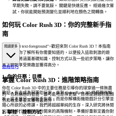
早期失敗，請不要氣餒。 關鍵是快速反應。 經過幾次嘗
試，你就能開始預測變化並順利地在顏色之間轉換。
如何玩 Color Rush 3D：你的完整新手指
南
lass="mb-4 text-foreground">歡迎來到 Color Rush 3D！本指南
閱讀更多
將快速讓你了解所有你需要知道的，以便投入這款刺激的遊
戲。我們將涵蓋基礎知識、控制方式以及一些初步策略，讓你
馬上開始享受樂趣並獲得高分。
遊戲技巧
1. 你的任務：目標
掌握 Color Rush 3D：進階策略指南
你在 Color Rush 3D 中的主要任務是引導你的球穿過一條無盡
歡迎，有志成為冠軍的玩家，來到 Color Rush 3D 終極戰術解
的、色彩繽紛的管道，盡可能地走得更遠，目標是通過匹配顏
析。這不是另一個新手指南，而是你解構街機遊戲計分引擎並
色和收集星星來獲得最高分。
隨心所欲的必修課。我們將超越單純的生存，深入研究將休閒
玩家與排行榜精英區分開來的高階機制。準備好重新定義你對
2. 掌控：控制方式