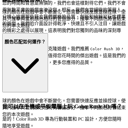
在管道中的位置。
您的時間和智慧是無價的，我們也會這樣對待它們。我們不會
用無數平庸的遊戲來淹沒您。相反，我們充當細緻的策展人，
球的顏色在遊戲中會不斷變化。您需要快速反應並操控球，使
只精心挑選那些符合我們嚴格的品質、創新和純粹可玩性標準
其只撞擊與當前顏色相符的管道部分。撞擊不同顏色將會結束
的遊戲。我們的介面設計得乾淨、快速且不引人注目，讓遊戲
您的本次遊戲。
的精彩之處得以展現，這表明我們對您獨到的品味的深刻尊
重。
顏色匹配如何運作？
您在這裡找不到數千個克隆遊戲。我們推薦
，
Color Rush 3D
因為我們相信這是一款值得您花時間的傑出遊戲。這是我們的
策展承諾：更少的噪音，更多您應得的品質。
球的顏色在遊戲中會不斷變化。您需要快速反應並操控球，使
我可以在手機或平板電腦上玩 Color Rush 3D 嗎？
其只撞擊與當前顏色相符的管道部分。撞擊不同顏色將會結束
您的本次遊戲。
是的！Color Rush 3D 專為行動裝置和 PC 設計，方便您隨時
隨地享受遊戲。