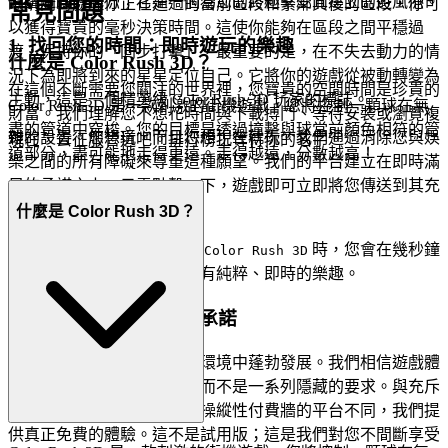
個玩遊戲的地方；它是一個為您的終極享受而建立的避風港。
眼睛同時處理你正在通過的當前區段和緊鄰其後的區段，你可
常見問題
以獲得寶貴的毫秒決策時間。這使你能夠在區段之間平穩過
1. 找回您的時間：即時遊玩的樂趣
渡，保持你的「同步打擊」，最重要的是，在不失去動力的情
什麼是 Color Rush 3D？
況下為即將到來的星星定位自己。它將你的遊戲從被動轉變為
在這個不斷需要您關注的世界裡，您寶貴的空閒時間是珍貴的
主動，這是一個精英級 Color Rush 3D 玩家的標誌。
Color Rush 3D 是一款刺激的街機遊戲，您將控制一顆球在無
財富。我們理解您不想花時間與下載搏鬥、等待安裝或瀏覽複
盡的管道中穿梭。您的目標是透過撞擊與球當前顏色相符的管
雜的設置。您想玩，而且您想現在就玩。我們通過消除您與娛
現在，去征服管道吧。排行榜正等待你的名字。
道部分，盡可能地走得更遠。走得越遠，分數越高！
樂之間的所有障礙來尊重這種願望。我們的平台建立在即時滿
足的承諾之上，只需點擊一下，遊戲即可立即將您傳送到其充
滿活力的世界。
什麼是 Color Rush 3D？
這是我們的承諾：當您想玩
時，您會在幾秒鐘
Color Rush 3D
內進入遊戲。沒有摩擦，只有純粹、即時的樂趣。
2. 真誠的樂趣：零壓力承諾
真正的享受在信任和透明的環境中蓬勃發展。我們相信遊戲體
驗應該感覺像熱情的歡迎，而不是一系列隱藏的要求。與充斥
著隱藏費用、侵略性廣告或操縱性付費牆的平台不同，我們提
供真正免費的體驗。這不是試用版；這是我們對您不間斷享受