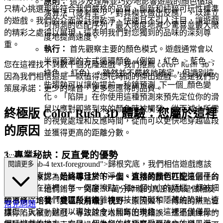
原則：
這涉及理解並巧妙地影響遊戲的顏色循環
只精心挑選那些符合我們嚴格的品質、創新和純粹可玩性標準
演算法（或者至少，對其模式做出反應），以建立
的遊戲。我們的介面設計得乾淨、快速且不引人注目，讓遊戲
可預測的匹配序列，最大限度地減少驚喜並最大限
的精彩之處得以展現，這表明我們對您獨到的品味的深刻尊
度地提高速度。
重。
執行：
首先觀察主要的顏色模式。遊戲通常會以
半可預測的方式循環顏色（例如，紅色 -> 藍色 ->
您在這裡找不到數千個克隆遊戲。我們推薦
，
Color Rush 3D
綠色 -> 紅色）。雖然並不嚴格地確定，但識別這
因為我們相信這是一款值得您花時間的傑出遊戲。這是我們的
些趨勢可以讓你提前一秒鐘預測_下一個_顏色變
策展承諾：更少的噪音，更多您應得的品質。
化。「陷阱」在你使用這種預測來預先定位你的滑
鼠以應對即將到來的顏色時被觸發，從而減少所需
終極版 Color Rush 3D 體驗：您屬於這裡
的視覺處理和反應時間，從而可以更快地穿越區段
的原因
並獲得更高的距離分數。
<...
3. 專業秘訣：反直覺的優勢
p class="mb-4 text-foreground">歸根究底，我們相信遊戲應該
閱讀更多
是純粹的喜悅，是遠離日常的淨土。這就是我們打造這個平台
大多數玩家認為
始終專注於下一個、直接的顏色匹配
是最佳的
的原因，在這裡，每一個摩擦點，每一個小小的煩惱，都被細
遊戲方式。他們錯了。突破 50 萬分障礙的真正秘訣是做相反
緻地移除。我們處理所有複雜性、技術障礙和隱藏的陷阱，這
的事情：
培養「雙區段前瞻」視野
。原因如下：傳統的焦點會
常見問題
樣您，玩家，就可以專注於令人興奮的樂趣。這裡不僅僅是一
讓你陷入被動遊戲，導致速度增加時出現錯誤。透過訓練你的