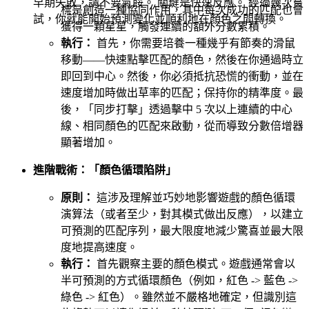
早期失敗，請不要氣餒。 關鍵是快速反應。 經過幾次嘗
標是創造一種協同作用，其中每次成功的匹配也會
試，你就能開始預測變化並順利地在顏色之間轉換。
獲得一顆星星，觸發連續的額外分數累積。
執行：
首先，你需要培養一種幾乎有節奏的滑鼠
移動——快速點擊匹配的顏色，然後在你通過時立
即回到中心。然後，你必須抵抗恐慌的衝動，並在
速度增加時做出草率的匹配；保持你的精準度。最
後，「同步打擊」透過擊中 5 次以上連續的中心
線、相同顏色的匹配來啟動，從而導致分數倍增器
顯著增加。
進階戰術：「顏色循環陷阱」
原則：
這涉及理解並巧妙地影響遊戲的顏色循環
演算法（或者至少，對其模式做出反應），以建立
可預測的匹配序列，最大限度地減少驚喜並最大限
度地提高速度。
執行：
首先觀察主要的顏色模式。遊戲通常會以
半可預測的方式循環顏色（例如，紅色 -> 藍色 ->
綠色 -> 紅色）。雖然並不嚴格地確定，但識別這