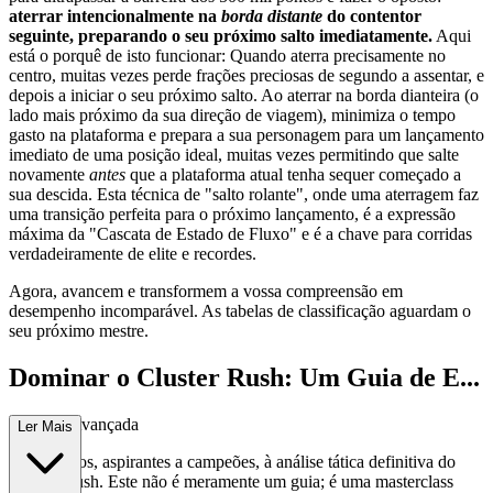
aterrar intencionalmente na
borda distante
do contentor
seguinte, preparando o seu próximo salto imediatamente.
Aqui
está o porquê de isto funcionar: Quando aterra precisamente no
centro, muitas vezes perde frações preciosas de segundo a assentar, e
depois a iniciar o seu próximo salto. Ao aterrar na borda dianteira (o
lado mais próximo da sua direção de viagem), minimiza o tempo
gasto na plataforma e prepara a sua personagem para um lançamento
imediato de uma posição ideal, muitas vezes permitindo que salte
novamente
antes
que a plataforma atual tenha sequer começado a
sua descida. Esta técnica de "salto rolante", onde uma aterragem faz
uma transição perfeita para o próximo lançamento, é a expressão
máxima da "Cascata de Estado de Fluxo" e é a chave para corridas
verdadeiramente de elite e recordes.
Agora, avancem e transformem a vossa compreensão em
desempenho incomparável. As tabelas de classificação aguardam o
seu próximo mestre.
Dominar o Cluster Rush: Um Guia de E...
stratégia Avançada
Ler Mais
Bem-vindos, aspirantes a campeões, à análise tática definitiva do
Cluster Rush. Este não é meramente um guia; é uma masterclass