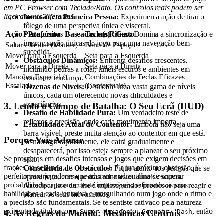
em PC Browser com Teclado/Rato. Os controlos reais podem ser
ligeiramente diferentes.
Imersão em Primeira Pessoa:
Experimenta ação de tirar o
fôlego de uma perspetiva única e visceral.
Plataformas Baseadas em Ritmo:
Domina a sincronização e
Ação / Propósito
Tecla(s) / Gesto
improvisação únicas do jogo para uma navegação bem-
Saltar / Remar (Manter)
Barra de Espaço
sucedida.
Mover para a Esquerda
Seta para a Esquerda
Obstáculos Dinâmicos:
Enfrenta desafios crescentes,
Mover para a Direita
Seta para a Direita
incluindo pedras a rolar, túneis escuros e ambientes em
Manobra Especial /
Combinações de Teclas Eficazes
constante mudança.
Escalada
(Contextuais)
Dezenas de Níveis:
Descobre uma vasta gama de níveis
únicos, cada um oferecendo novas dificuldades e
experiências.
3. Lendo o Campo de Batalha: O Seu Ecrã (HUD)
Desafio de Habilidade Pura:
Um verdadeiro teste de
reflexos e precisão, onde cada movimento importa.
Estabilidade Atual do Contentor:
Embora não seja uma
barra visível, preste muita atenção ao contentor em que está.
Porque Vais Adorar
Se não agir rapidamente, ele cairá gradualmente e
desaparecerá, por isso esteja sempre a planear o seu próximo
Se prosperas em desafios intensos e jogos que exigem decisões em
salto.
frações de segundo,
é a tua próxima obsessão. É
Consciência de Obstáculos:
Fique atento aos perigos que se
Cluster Rush
perfeito para jogadores que adoram a adrenalina de superar
aproximam, como pedras rolantes ou túneis escuros.
probabilidades aparentemente impossíveis, refinando as suas
Antecipar isso dar-lhe-á milissegundos preciosos para reagir e
habilidades a cada tentativa e mergulhando num jogo onde o ritmo e
planear os seus movimentos.
a precisão são fundamentais. Se te sentiste cativado pela natureza
exigente de títulos como
ou
, então
4. As Regras do Mundo: Mecânicas Centrais
Super Hexagon
Geometry Dash