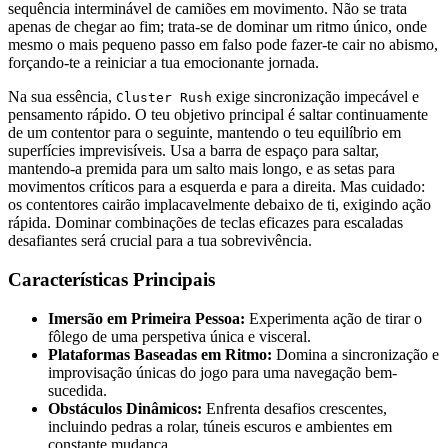
sequência interminável de camiões em movimento. Não se trata
apenas de chegar ao fim; trata-se de dominar um ritmo único, onde
mesmo o mais pequeno passo em falso pode fazer-te cair no abismo,
forçando-te a reiniciar a tua emocionante jornada.
Na sua essência,
exige sincronização impecável e
Cluster Rush
pensamento rápido. O teu objetivo principal é saltar continuamente
de um contentor para o seguinte, mantendo o teu equilíbrio em
superfícies imprevisíveis. Usa a barra de espaço para saltar,
mantendo-a premida para um salto mais longo, e as setas para
movimentos críticos para a esquerda e para a direita. Mas cuidado:
os contentores cairão implacavelmente debaixo de ti, exigindo ação
rápida. Dominar combinações de teclas eficazes para escaladas
desafiantes será crucial para a tua sobrevivência.
Características Principais
Imersão em Primeira Pessoa:
Experimenta ação de tirar o
fôlego de uma perspetiva única e visceral.
Plataformas Baseadas em Ritmo:
Domina a sincronização e
improvisação únicas do jogo para uma navegação bem-
sucedida.
Obstáculos Dinâmicos:
Enfrenta desafios crescentes,
incluindo pedras a rolar, túneis escuros e ambientes em
constante mudança.