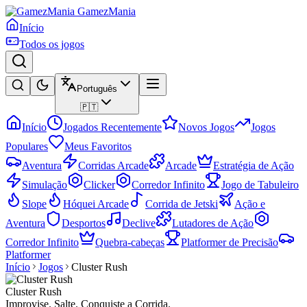
GamezMania
Início
Todos os jogos
Português
🇵🇹
Início
Jogados Recentemente
Novos Jogos
Jogos
Populares
Meus Favoritos
Aventura
Corridas Arcade
Arcade
Estratégia de Ação
Simulação
Clicker
Corredor Infinito
Jogo de Tabuleiro
Slope
Hóquei Arcade
Corrida de Jetski
Ação e
Aventura
Desportos
Declive
Lutadores de Ação
Corredor Infinito
Quebra-cabeças
Platformer de Precisão
Platformer
Início
Jogos
Cluster Rush
Cluster Rush
Improvise. Salte. Conquiste a Corrida.