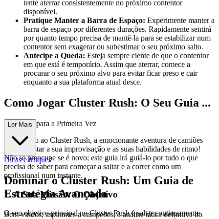
tente aterrar consistentemente no próximo contentor
disponível.
Pratique Manter a Barra de Espaço:
Experimente manter a
barra de espaço por diferentes durações. Rapidamente sentirá
por quanto tempo precisa de mantê-la para se estabilizar num
contentor sem exagerar ou subestimar o seu próximo salto.
Antecipe a Queda:
Esteja sempre ciente de que o contentor
em que está é temporário. Assim que aterrar, comece a
procurar o seu próximo alvo para evitar ficar preso e cair
enquanto a sua plataforma atual desce.
Como Jogar Cluster Rush: O Seu Guia ...
Completo para a Primeira Vez
Ler Mais
Bem-vindo ao Cluster Rush, a emocionante aventura de camiões
que vai testar a sua improvisação e as suas habilidades de ritmo!
Não se preocupe se é novo; este guia irá guiá-lo por tudo o que
Dicas e truques
precisa de saber para começar a saltar e a correr como um
profissional num instante.
Dominar o Cluster Rush: Um Guia de
Estratégia Avançada
1. A Sua Missão: O Objetivo
O seu objetivo principal no Cluster Rush é saltar continuamente
Bem-vindos, aspirantes a campeões, à análise tática definitiva do