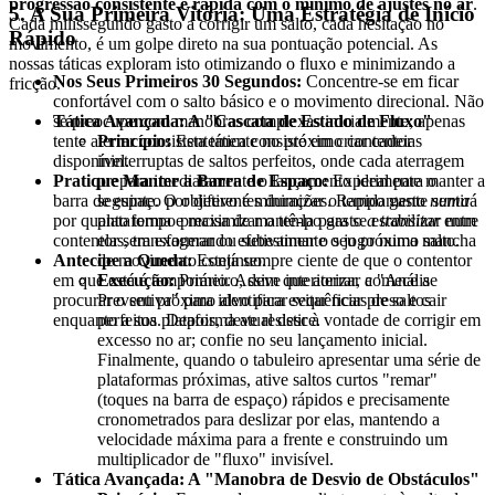
progressão consistente e rápida com o mínimo de ajustes no ar
.
5. A Sua Primeira Vitória: Uma Estratégia de Início
Cada milissegundo gasto a corrigir um salto, cada hesitação no
Rápido
movimento, é um golpe direto na sua pontuação potencial. As
nossas táticas exploram isto otimizando o fluxo e minimizando a
Nos Seus Primeiros 30 Segundos:
Concentre-se em ficar
fricção.
confortável com o salto básico e o movimento direcional. Não
Tática Avançada: A "Cascata de Estado de Fluxo"
se preocupe com manobras complexas inicialmente; apenas
Princípio:
Esta tática consiste em criar cadeias
tente aterrar consistentemente no próximo contentor
ininterruptas de saltos perfeitos, onde cada aterragem
disponível.
prepara imediatamente o lançamento ideal para o
Pratique Manter a Barra de Espaço:
Experimente manter a
seguinte. O objetivo é minimizar o tempo gasto
numa
barra de espaço por diferentes durações. Rapidamente sentirá
plataforma e maximizar o tempo gasto
a transitar
entre
por quanto tempo precisa de mantê-la para se estabilizar num
elas, transformando efetivamente o jogo numa mancha
contentor sem exagerar ou subestimar o seu próximo salto.
de movimento contínuo.
Antecipe a Queda:
Esteja sempre ciente de que o contentor
Execução:
Primeiro, deve interiorizar a "Análise
em que está é temporário. Assim que aterrar, comece a
Preventiva" para identificar sequências de saltos
procurar o seu próximo alvo para evitar ficar preso e cair
perfeitos. Depois, deve resistir à vontade de corrigir em
enquanto a sua plataforma atual desce.
excesso no ar; confie no seu lançamento inicial.
Finalmente, quando o tabuleiro apresentar uma série de
plataformas próximas, ative saltos curtos "remar"
(toques na barra de espaço) rápidos e precisamente
cronometrados para deslizar por elas, mantendo a
velocidade máxima para a frente e construindo um
multiplicador de "fluxo" invisível.
Tática Avançada: A "Manobra de Desvio de Obstáculos"