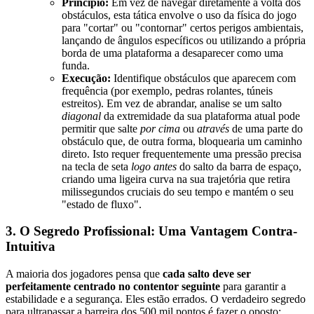
Princípio:
Em vez de navegar diretamente à volta dos
obstáculos, esta tática envolve o uso da física do jogo
para "cortar" ou "contornar" certos perigos ambientais,
lançando de ângulos específicos ou utilizando a própria
borda de uma plataforma a desaparecer como uma
funda.
Execução:
Identifique obstáculos que aparecem com
frequência (por exemplo, pedras rolantes, túneis
estreitos). Em vez de abrandar, analise se um salto
diagonal
da extremidade da sua plataforma atual pode
permitir que salte
por cima
ou
através
de uma parte do
obstáculo que, de outra forma, bloquearia um caminho
direto. Isto requer frequentemente uma pressão precisa
na tecla de seta
logo antes
do salto da barra de espaço,
criando uma ligeira curva na sua trajetória que retira
milissegundos cruciais do seu tempo e mantém o seu
"estado de fluxo".
3. O Segredo Profissional: Uma Vantagem Contra-
Intuitiva
A maioria dos jogadores pensa que
cada salto deve ser
perfeitamente centrado no contentor seguinte
para garantir a
estabilidade e a segurança. Eles estão errados. O verdadeiro segredo
para ultrapassar a barreira dos 500 mil pontos é fazer o oposto: