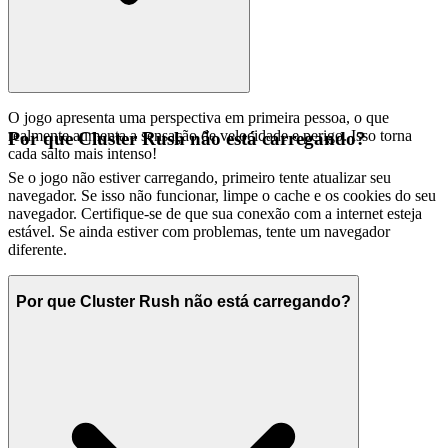
O jogo apresenta uma perspectiva em primeira pessoa, o que
realmente aumenta a sensação de velocidade e perigo. Isso torna
Por que Cluster Rush não está carregando?
cada salto mais intenso!
Se o jogo não estiver carregando, primeiro tente atualizar seu
navegador. Se isso não funcionar, limpe o cache e os cookies do seu
navegador. Certifique-se de que sua conexão com a internet esteja
estável. Se ainda estiver com problemas, tente um navegador
diferente.
Por que Cluster Rush não está carregando?