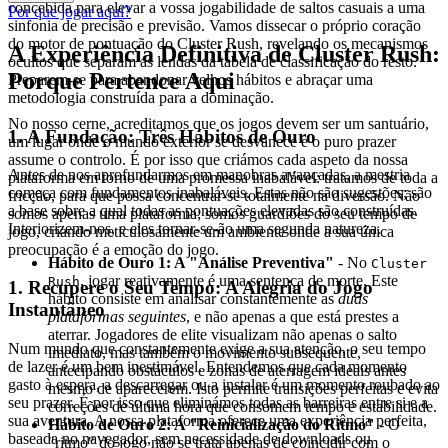
concebida para elevar a vossa jogabilidade de saltos casuais a uma
Por que jogar aqui?
sinfonia de precisão e previsão. Vamos dissecar o próprio coração
do motor de pontuação do Cluster Rush, revelando os mecanismos
A Experiência Definitiva de Cluster Rush:
ocultos que separam as lendas da tabela de classificação do resto.
Porque Pertence Aqui
Preparem-se para abandonar velhos hábitos e abraçar uma
metodologia construída para a dominação.
No nosso cerne, acreditamos que os jogos devem ser um santuário,
1. A Fundação: Três Hábitos de Ouro
um lugar onde o mundo exterior se desvanece e o puro prazer
assume o controlo. É por isso que criámos cada aspeto da nossa
Antes de nos aprofundarmos em manobras avançadas, a mestria
plataforma em torno de uma promessa inabalável: tratamos de toda a
começa com fundamentos inabaláveis. Estas não são sugestões; são
fricção, para que possa concentrar-se totalmente na diversão. Não
a base sobre a qual todas as pontuações elevadas são construídas.
somos apenas uma plataforma; somos guardiões do seu tempo de
Interiorizem-nos, e eles tornar-se-ão uma segunda natureza.
jogo, criando meticulosamente um ambiente onde a sua única
preocupação é a emoção do jogo.
Hábito de Ouro 1: A "Análise Preventiva"
- No
Cluster
, jogar reativamente é uma sentença de morte. Este
Rush
1. Recupere o Seu Tempo: A Alegria do Jogo
hábito consiste em analisar constantemente as
duas
Instantâneo
plataformas seguintes
, e não apenas a que está prestes a
aterrar. Jogadores de elite visualizam não apenas o salto
Num mundo que constantemente exige a sua atenção, o seu tempo
imediato, mas também o movimento subsequente,
de lazer é um bem inestimável. Entendemos que cada momento
antecipando obstáculos e zonas de aterragem ideais antes
gasto à espera, a descarregar ou a instalar é um momento roubado ao
mesmo de aparecerem. Isto permite transições perfeitas e evita
seu prazer. É por isso que eliminámos todas as barreiras entre si e a
correções de última hora que consomem tempo e estabilidade.
sua aventura. A nossa plataforma oferece uma experiência perfeita,
Hábito de Ouro 2: A "Reinicialização do Ritmo"
- O
baseada no navegador, sem necessidade de downloads ou
"ritmo" do jogo não se trata apenas de coincidir com o