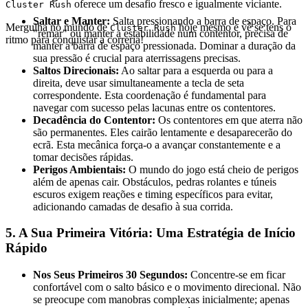
oferece um desafio fresco e igualmente viciante.
Cluster Rush
Saltar e Manter:
Salta pressionando a barra de espaço. Para
Mergulha no mundo de
hoje mesmo e vê se tens o
Cluster Rush
"remar" ou manter a estabilidade num contentor, precisa de
ritmo para conquistar a correria!
manter a barra de espaço pressionada. Dominar a duração da
sua pressão é crucial para aterrissagens precisas.
Saltos Direcionais:
Ao saltar para a esquerda ou para a
direita, deve usar simultaneamente a tecla de seta
correspondente. Esta coordenação é fundamental para
navegar com sucesso pelas lacunas entre os contentores.
Decadência do Contentor:
Os contentores em que aterra não
são permanentes. Eles cairão lentamente e desaparecerão do
ecrã. Esta mecânica força-o a avançar constantemente e a
tomar decisões rápidas.
Perigos Ambientais:
O mundo do jogo está cheio de perigos
além de apenas cair. Obstáculos, pedras rolantes e túneis
escuros exigem reações e timing específicos para evitar,
adicionando camadas de desafio à sua corrida.
5. A Sua Primeira Vitória: Uma Estratégia de Início
Rápido
Nos Seus Primeiros 30 Segundos:
Concentre-se em ficar
confortável com o salto básico e o movimento direcional. Não
se preocupe com manobras complexas inicialmente; apenas