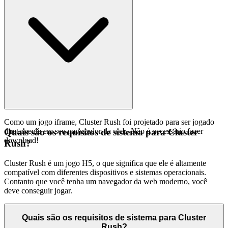
Como um jogo iframe, Cluster Rush foi projetado para ser jogado
diretamente em seu navegador da web. Não é necessário fazer
Quais são os requisitos de sistema para Cluster
download!
Rush?
Cluster Rush é um jogo H5, o que significa que ele é altamente
compatível com diferentes dispositivos e sistemas operacionais.
Contanto que você tenha um navegador da web moderno, você
deve conseguir jogar.
Quais são os requisitos de sistema para Cluster
Rush?