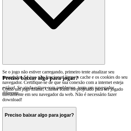
Se o jogo não estiver carregando, primeiro tente atualizar seu
navegador. Se isso não funcionar, limpe o cache e os cookies do seu
Preciso baixar algo para jogar?
navegador. Certifique-se de que sua conexão com a internet esteja
estável. Se ainda estiver com problemas, tente um navegador
Como um jogo iframe, Cluster Rush foi projetado para ser jogado
diferente.
diretamente em seu navegador da web. Não é necessário fazer
download!
Preciso baixar algo para jogar?