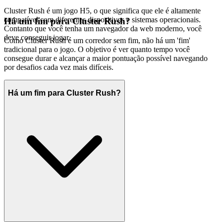
Cluster Rush é um jogo H5, o que significa que ele é altamente
compatível com diferentes dispositivos e sistemas operacionais.
Há um fim para Cluster Rush?
Contanto que você tenha um navegador da web moderno, você
deve conseguir jogar.
Como Cluster Rush é um corredor sem fim, não há um 'fim'
tradicional para o jogo. O objetivo é ver quanto tempo você
consegue durar e alcançar a maior pontuação possível navegando
por desafios cada vez mais difíceis.
Há um fim para Cluster Rush?