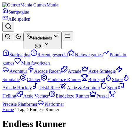
GamezMania
Startpagina
Alle spellen
Nederlands
🇳🇱
Startpagina
Recent gespeeld
Nieuwe games
Populaire
games
Mijn favorieten
Avontuur
Arcade Racen
Arcade
Actie Strategie
Simulatie
Clicker
Eindeloze Runner
Bordspel
Slope
Arcade Hockey
Jetski Race
Actie & Avontuur
Sport
Helling
Actie Vechter
Eindeloze Runner
Puzzel
Precisie Platformer
Platformer
Home
Tags
Endless Runner
Endless Runner