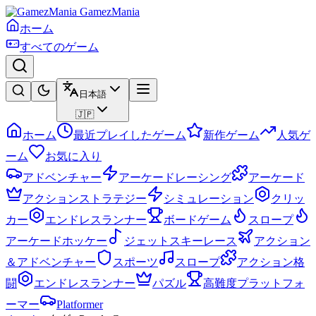
GamezMania
ホーム
すべてのゲーム
日本語
🇯🇵
ホーム
最近プレイしたゲーム
新作ゲーム
人気ゲ
ーム
お気に入り
アドベンチャー
アーケードレーシング
アーケード
アクションストラテジー
シミュレーション
クリッ
カー
エンドレスランナー
ボードゲーム
スロープ
アーケードホッケー
ジェットスキーレース
アクション
＆アドベンチャー
スポーツ
スロープ
アクション格
闘
エンドレスランナー
パズル
高難度プラットフォ
ーマー
Platformer