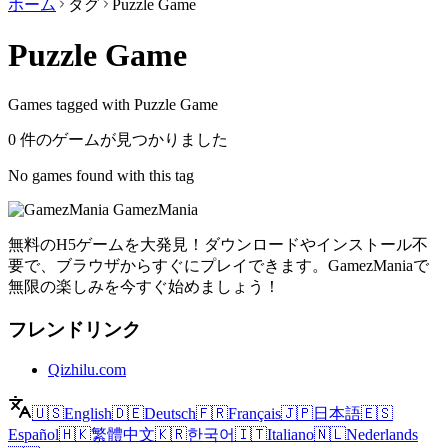
ホーム
タグ
Puzzle Game
Puzzle Game
Games tagged with Puzzle Game
0 件のゲームが見つかりました
No games found with this tag
GamezMania
無料のH5ゲームを大発見！ダウンロードやインストール不
要で、ブラウザからすぐにプレイできます。GamezManiaで
無限の楽しみを今すぐ始めましょう！
フレンドリンク
Qizhilu.com
🇺🇸
English
🇩🇪
Deutsch
🇫🇷
Français
🇯🇵
日本語
🇪🇸
Español
🇭🇰
繁體中文
🇰🇷
한국어
🇮🇹
Italiano
🇳🇱
Nederlands