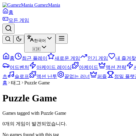
GamezMania
홈
모든 게임
한국어
🇰🇷
홈
최근 플레이
새로운 게임
인기 게임
내 즐겨
어드벤처
아케이드 레이싱
아케이드
액션 전략
츠
슬로프
액션 난투
끝없는 러너
퍼즐
정밀 플랫
홈
태그
Puzzle Game
Puzzle Game
Games tagged with Puzzle Game
0개의 게임이 발견되었습니다.
No games found with this tag