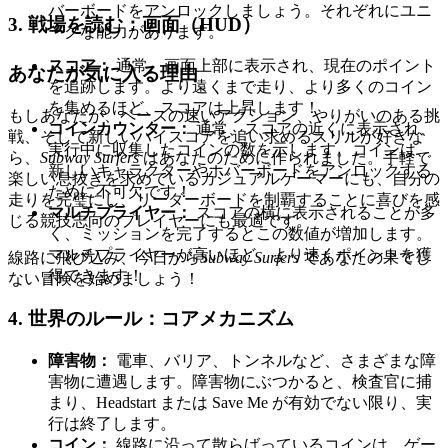
バーボードをアンロックしましょう。それぞれにユニ
3. 戦場を読む：画面（HUD）
ークな能力があります。
スコア：
通常、画面上部に表示され、現在のポイント
あなたが気に入る理由
を追跡します。より遠くまで走り、より多くのコイン
を集めるほど、スコアは上昇します！
もしあなたが、ペースの速いアクション、やりがいのある挑
コインカウンター：
通常、スコアの近くに表示され、
戦、そして新しいハイスコアを追い求めるスリルが好きな
実行中に収集したコインの数を示します。コインは、
ら、
Subway Surfers
はあなたのために作られました。手軽で
新しいキャラクターやホバーボードをアンロックする
楽しい息抜きを求めているカジュアルゲーマーにも、自分の
ために不可欠です！
走りを完璧にし、リーダーボードを制覇することに喜びを感
マルチプライヤー：
スコアの横に表示されることが多
じる競技志向のプレイヤーにも最適です。
く、ミッションを完了するとこの数値が増加します。
マルチプライヤーが高いほど、より速くポイントを獲
線路に飛び込み、今日から
Subway Surfers
であなたの果てし
得できます！
ない冒険を始めましょう！
4. 世界のルール：コアメカニズム
障害物：
電車、バリア、トンネルなど、さまざまな障
害物に遭遇します。障害物にぶつかると、検査官に捕
まり、Headstart または Save Me が有効でない限り、実
行は終了します。
コイン：
線路に沿って散らばっているコインは、ゲー