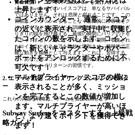
黄金習慣3："ニアミス"エコノミーを受け入れる
-
上昇します！
でのハイスコアは、単なるサバイバル
Subway Surfers
ではありません。それは
危険と戯れる
ことです。この
コインカウンター：
通常、スコア
習慣は、クラッシュすることなく意図的に障害物をク
リップするようにあなたを訓練します（例：列車のぎ
の近くに表示され、実行中に収集し
りぎりの端を飛び越える、最後の瞬間にバリアの下を
たコインの数を示します。コイン
スライドする）。各ニアミスは、短い期間、収集され
たコインごとのスコアを微妙に増加させ、積極的で正
は、新しいキャラクターやホバー
確な動きを報酬として与えます。これは、習得する
ボードをアンロックするために不
と、あなたのスコアリング率を劇的に向上させる、ハ
イリスク・ハイリターンの習慣です。
可欠です！
マルチプライヤー：
スコアの横に
2. エリート戦術：スコアリングエンジンのマスタ
表示されることが多く、ミッショ
ー
ンを完了するとこの数値が増加し
これらの高度な戦略は、ゲームを直接活用します
ます。マルチプライヤーが高いほ
Subway Surfersをマスターする：上級戦
ど、より速くポイントを獲得でき
略ガイド
ます！