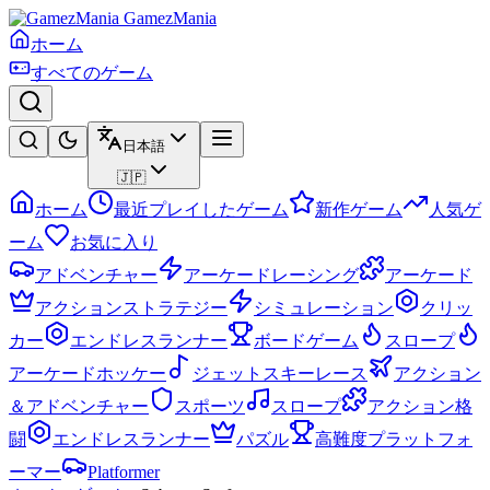
GamezMania
ホーム
すべてのゲーム
日本語
🇯🇵
ホーム
最近プレイしたゲーム
新作ゲーム
人気ゲ
ーム
お気に入り
アドベンチャー
アーケードレーシング
アーケード
アクションストラテジー
シミュレーション
クリッ
カー
エンドレスランナー
ボードゲーム
スロープ
アーケードホッケー
ジェットスキーレース
アクション
＆アドベンチャー
スポーツ
スロープ
アクション格
闘
エンドレスランナー
パズル
高難度プラットフォ
ーマー
Platformer