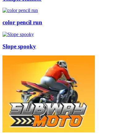
color pencil run
Slope spooky