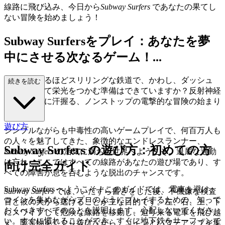
線路に飛び込み、今日から
Subway Surfers
であなたの果てし
ない冒険を始めましょう！
Subway Surfersをプレイ：あなたを夢
中にさせる次なるゲーム！...
想像を絶するほどスリリングな鉄道で、かわし、ダッシュ
続きを読む
し、疾走して栄光をつかむ準備はできていますか？反射神経
を試し、手に汗握る、ノンストップの電撃的な冒険の始まり
です！
遊び方
シンプルながらも中毒性の高いゲームプレイで、何百万人も
の人々を魅了してきた、象徴的なエンドレスランナー、
Subway Surfers の遊び方：初めての方
Subway Surfers
の活気に満ちた世界へようこそ。退屈な通勤
は忘れ、ここではすべての線路があなたの遊び場であり、す
向け完全ガイド
べての障害が息を呑むような脱出のチャンスです。
Subway Surfers へようこそ！このガイドでは、電車を避け、
Subway Surfers
では、いたずら書きをした後、不機嫌な検査
コインを集めながらプロのようにプレイするための、知って
官と彼の犬から逃げることが主な目的です。左、右、上、下
おくべきすべてのことを説明します。心配しないでくださ
にスワイプして危険な線路を移動し、迫り来る電車を飛び越
い。すぐに慣れることができ、すぐに地下鉄をサーフィンで
え、障害物をくぐり抜けながら、コインとパワーアップを集