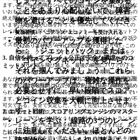
しょう。すべてのコインを集める
ます。私たちの哲学はシンプルです。純粋で、混じりけのな
す。これにより、コインの吸収が最大化され、持続的
ことをあまり心配しないで、障害
いおもてなし。私たちは、最良の体験は、収益化スキームの
なスコアマルチプライヤーの成長、そして決定的に、
絶え間ないプレッシャーなしに、自由に共有されると信じて
物を避けることを優先してくださ
次のパワーアップのより迅速なアクティブ化に直接つ
います。完全な安心感を持って、Subway Surfers のすべての
ながります。
い。
レベルと戦略に深く飛び込みましょう。私たちのプラットフ
黄金習慣3："ニアミス"エコノミーを受け入れる
-
ォームは無料で、常に無料です。余計なものはなく、サプラ
でのハイスコアは、単なるサバイバル
最初のパワーアップを獲得した
Subway Surfers
イズもなく、ただ誠実なエンターテイメントだけです。
ではありません。それは
危険と戯れる
ことです。この
ら：
「ジェットパック」または
習慣は、クラッシュすることなく意図的に障害物をク
3. 自信を持ってプレイ：公正で安全な環境へのコ
リップするようにあなたを訓練します（例：列車のぎ
「コインマグネット」を見たら、
ミットメント
りぎりの端を飛び越える、最後の瞬間にバリアの下を
それを掴んでみましょう！これら
スライドする）。各ニアミスは、短い期間、収集され
たコインごとのスコアを微妙に増加させ、積極的で正
あなたの成果、あなたの進歩、そしてあなたの安心が最も重
のパワーアップは、複雑な操作を
確な動きを報酬として与えます。これは、習得する
要です。真の満足は、あなたの努力が真に公平な環境で認め
必要とせずに、早い段階でスコア
と、あなたのスコアリング率を劇的に向上させる、ハ
られることを知ることから生まれることを私たちは知ってい
イリスク・ハイリターンの習慣です。
ます。だからこそ、私たちは、スキルが勝利し、誠実さが不
とコイン収集を大幅に向上させま
可欠である、安全で安定した、そして完璧に公正な遊び場を
す。
2. エリート戦術：スコアリングエンジンのマスタ
育成することに専念しています。堅牢なデータプライバシー
から、フェアプレイを損なうものに対するゼロトレランスポ
ー
レーンを学ぶ：
線路の3つのレーン
リシーまで、私たちは要塞を構築します。そうすれば、あな
に注意してください。ほとんどの
たはクエストに集中できます。Subway Surfers のリーダーボ
これらの高度な戦略は、ゲームを直接活用します
ードでトップの座を追い求めましょう。それが真のスキルの