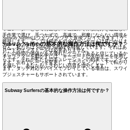
私たちはあなたの鑑識眼を認めます。あなたの時間は貴重で
あり、あなたの知性は尊重に値します。私たちは、あなたを
凡庸さの海や、低努力のクリエーションの騒音で圧倒すると
は考えていません。代わりに、私たちはあなたの信頼できる
キュレーターとして行動し、本当に輝く体験だけを厳選し、
手作業で選び、手つかずで、高速で、邪魔にならない環境を
Subway Surfersはウェブブラウザで直接プレイできます！ゲ
維持します。ここでは何千ものクローンゲームは見つかりま
Subway Surfersの基本的な操作方法は何ですか？
ームリンクを開くだけで、自動的にロードされます。ダウン
せん。私たちは Subway Surfers を特集しています。それはあ
ロードやインストールは必要ありません。
なたの時間の価値がある優れたゲームであると信じているか
キャラクターを動かすには、キーボードの矢印キーを使用し
らです。それが私たちのキュレーションの約束です。ノイズ
ます。左右でレーンを変更し、上でジャンプし、下で転がり
を減らし、あなたがふさわしい品質を増やします。
ます。タッチ対応デバイスでプレイしている場合は、スワイ
プジェスチャーもサポートされています。
Subway Surfersの基本的な操作方法は何ですか？