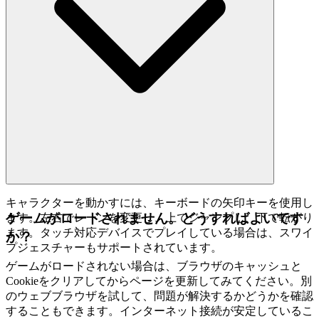
キャラクターを動かすには、キーボードの矢印キーを使用し
ゲームがロードされません。どうすればよいです
ます。左右でレーンを変更し、上でジャンプし、下で転がり
ます。タッチ対応デバイスでプレイしている場合は、スワイ
か？
プジェスチャーもサポートされています。
ゲームがロードされない場合は、ブラウザのキャッシュと
Cookieをクリアしてからページを更新してみてください。別
のウェブブラウザを試して、問題が解決するかどうかを確認
することもできます。インターネット接続が安定しているこ