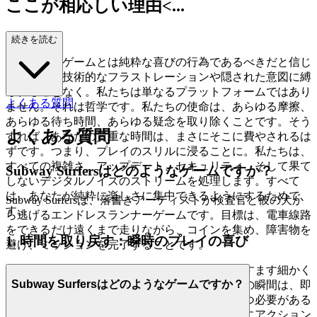
ここが相応しい理由<...
/h2>
続きを読む
私たちは、ゲームとは純粋な喜びの行為であるべきだと信じ
ています。技術的なフラストレーションや隠された意図に縛
られることなく。私たちは単なるプラットフォームではあり
よくある質問
ません。それは哲学です。私たちの使命は、あらゆる摩擦、
あらゆる待ち時間、あらゆる疑念を取り除くことです。そう
よくある質問
すれば、あなたの貴重な時間は、まさにそこに費やされるは
ずです。つまり、プレイのスリルに浸ることに。私たちは、
すべての複雑さ、アップデート、セキュリティ、そして果て
Subway Surfersはどのようなゲームですか？
しないデジタルノイズのストリームを処理します。すべて
は、あなたが純粋に楽しさに集中できるようにするためで
Subway Surfersは、落書きアーティストが検査官と彼の犬か
す。
ら逃げるエンドレスランナーゲームです。目標は、電車線路
をできるだけ遠くまで走りながら、コインを集め、障害物を
1. 時間を取り戻す：瞬時のプレイの喜び
避け、ミッションを完了することです。
常にあなたの注意を要求し、あなたの時間をますます細かく
Subway Surfersはどのようなゲームですか？
分割する世界において、私たちはあなたの逃避の瞬間は、即
時かつ楽であるべきだと信じています。なぜ待つ必要がある
のでしょうか？あなたが求めているのが、すぐにアクション