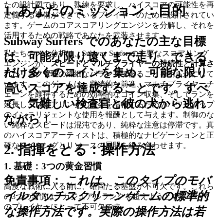
たの設計図であり、熟練を要求し、ハイスコアの可能性を再
1. あなたのミッション：目的
定義する準備ができているプレイヤーのために設計されてい
ます。ゲームのコアスコアリングエンジンを分解し、それを
活用するための戦略であなたを武装させます。
Subway Surfers でのあなたの主な目標
私たちのメタ分析は、Subway Surfersの主要なスコアリング
は、可能な限り遠くまで走り、できる
エンジンが、
スピードとマルチプライヤーの持続性
と
計算さ
だけ多くのコインを集め、可能な限り
れたリスク管理
の繊細なバランスであることを明らかにして
います。このゲームは、継続的な前進、マルチプライヤーチ
高いスコアを達成することです。すべ
ェーンを維持するための効率的なコイン収集、そしてランを
て、気難しい検査官と彼の犬から逃れ
延長し、スコアリングの機会を増幅するためのパワーアップ
のインテリジェントな使用を報酬として与えます。制御のな
ながら！
い純粋なスピードは混沌であり、純粋な注意は停滞です。真
のハイスコアアーティストは、積極的なナビゲーションと正
確なタイミングとリソースの展開を組み合わせます。
2. 指揮をとる：操作方法
1. 基礎：3つの黄金習慣
免責事項：
これは、このタイプのモバ
高度な戦術に入る前に、確固たる基盤が不可欠です。これら
イルタッチスクリーンゲームの標準的
の3つの習慣は、カジュアルランクを超えようとするすべて
のプレイヤーにとって不可欠です。
な操作方法です。実際の操作方法は若