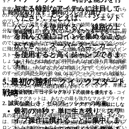
す。
与する特別なアイテムに注目して
高度な戦術に入る前に、確固たる基盤が不可欠です。これら
1. 時間を取り戻す：瞬時のプレイの喜び
の3つの習慣は、カジュアルランクを超えようとするすべて
ください。たとえば、「ジェット
のプレイヤーにとって不可欠です。
常にあなたの注意を要求し、あなたの時間をますます細かく
パック」を使用すると、線路の上
分割する世界において、私たちはあなたの逃避の瞬間は、即
黄金習慣1："見えないレーン"をマスターする
-
Subway
を飛んで楽にコインを集めること
時かつ楽であるべきだと信じています。なぜ待つ必要がある
では、認識されている3つのレーンは単なる提
Surfers
のでしょうか？あなたが求めているのが、すぐにアクション
案にすぎません。この習慣は、正確なヒットボックス
ができ、「スーパースニーカー」
に飛び込むことだけなのに、なぜ延々とダウンロード、イン
を認識し、利用してレーン
間
を移動することであり、
を使用すると高くジャンプできま
ストール、またはアップデートに耐えなければならないので
よりタイトなターン、より迅速な修正、そして、そう
しょうか？私たちはあなたの時間をあなたの最も貴重な資産
でなければ不可能であったコインを掴んだり、障害物
す。
として尊重し、あなたとあなたのエンターテイメントとの間
を回避したりすることを可能にします。このマイクロ
のすべての障壁を取り除くようにプラットフォームを設計し
ポジショニングは、勢いを失うことなくコイン収集を
ました。これが私たちの約束です。Subway Surfers をプレイ
5. 最初の勝利：クイックスタート
最大化するために不可欠であり、あなたのスコアマル
したいときは、数秒でゲームに入ることができます。摩擦は
チプライヤーに直接貢献します。
戦略
なく、純粋で、即時の楽しさだけです。
黄金習慣2：コインマグネットの規律を優先する
- コイ
ンマグネットは、あなたの最も強力なマルチプライヤ
2. 誠実な楽しさ：ゼロプレッシャーの約束
ー増幅器です。この習慣は、
マグネットを無駄にしな
最初の30秒：
単に生き残り、スワ
い
ことを要求します。衝動的にアクティブ化する衝動
真の楽しさは、信頼と透明性の環境で花開きます。私たち
に抵抗してください。代わりに、密度の高いコインの
イプ操作に慣れることに集中しま
は、隠れたコスト、迷惑な広告、または操作的なゲーム内プ
クラスターの直前、または生存に集中していたトリッ
ロンプトをナビゲートすることから生じる疲労を理解してい
キーな障害物シーケンスの直後にアクティブ化しま