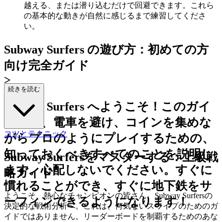
越える、または潜り込むだけで回避できます。これら
の基本的な動きが自然に感じるまで練習してくださ
い。
Subway Surfers の遊び方：初めての方
向け完全ガイド
>
続きを読む
Subway Surfers へようこそ！このガイ
ドでは、電車を避け、コインを集めな
コツとテクニック
がらプロのようにプレイするための、
知っておくべきすべてのことを説明し
Subway Surfersをマスターする：上級戦
ます。心配しないでください。すぐに
略ガイド
慣れることができ、すぐに地下鉄をサ
ようこそ、熱心なチャンピオンの皆さん、Subway Surfersの
ーフィンできるようになります！
決定的な戦術分析へ。これは、何気ないスワイプのためのガ
イドではありません。リーダーボードを制覇するためのあな