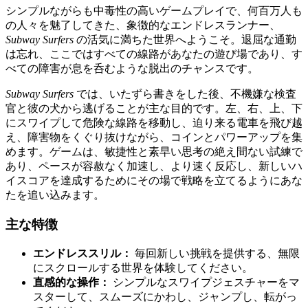
シンプルながらも中毒性の高いゲームプレイで、何百万人も
の人々を魅了してきた、象徴的なエンドレスランナー、
Subway Surfers
の活気に満ちた世界へようこそ。退屈な通勤
は忘れ、ここではすべての線路があなたの遊び場であり、す
べての障害が息を呑むような脱出のチャンスです。
Subway Surfers
では、いたずら書きをした後、不機嫌な検査
官と彼の犬から逃げることが主な目的です。左、右、上、下
にスワイプして危険な線路を移動し、迫り来る電車を飛び越
え、障害物をくぐり抜けながら、コインとパワーアップを集
めます。ゲームは、敏捷性と素早い思考の絶え間ない試練で
あり、ペースが容赦なく加速し、より速く反応し、新しいハ
イスコアを達成するためにその場で戦略を立てるようにあな
たを追い込みます。
主な特徴
エンドレススリル：
毎回新しい挑戦を提供する、無限
にスクロールする世界を体験してください。
直感的な操作：
シンプルなスワイプジェスチャーをマ
スターして、スムーズにかわし、ジャンプし、転がっ