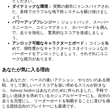
てください。
ダイナミックな環境：
実際の都市にインスパイアされ
た、多様でカラフルな地下鉄システムを駆け抜けまし
ょう。
パワーアップフレンジー：
ジェットパック、スーパー
スニーカー、コインマグネット、ホバーボードを掴ん
で、走りを強化し、驚異的なスコアを達成しましょ
う。
アンロック可能なキャラクターとボード：
コインを集
めて、個性豊かなキャラクターとスタイリッシュなホ
バーボードをアンロックしましょう。それぞれにユニ
ークな能力があります。
あなたが気に入る理由
もしあなたが、ペースの速いアクション、やりがいのある挑
戦、そして新しいハイスコアを追い求めるスリルが好きな
ら、
Subway Surfers
はあなたのために作られました。手軽で
楽しい息抜きを求めているカジュアルゲーマーにも、自分の
走りを完璧にし、リーダーボードを制覇することに喜びを感
じる競技志向のプレイヤーにも最適です。