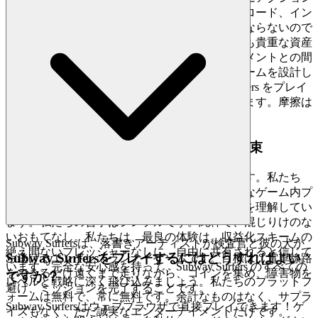
に飛び込むことだけなのに、なぜ延々とダウンロード、イン
ストール、またはアップデートに耐えなければならないので
しょうか？私たちはあなたの時間をあなたの最も貴重な資産
として尊重し、あなたとあなたのエンターテイメントとの間
のすべての障壁を取り除くようにプラットフォームを設計し
ました。これが私たちの約束です。Subway Surfers をプレイ
したいときは、数秒でゲームに入ることができます。摩擦は
なく、純粋で、即時の楽しさだけです。
2. 誠実な楽しさ：ゼロプレッシャーの約束
真の楽しさは、信頼と透明性の環境で花開きます。私たち
は、隠れたコスト、迷惑な広告、または操作的なゲーム内プ
ロンプトをナビゲートすることから生じる疲労を理解してい
ます。私たちの哲学はシンプルです。純粋で、混じりけのな
いおもてなし。私たちは、最良の体験は、収益化スキームの
Subway Surfersは、落書きアーティストが検査官と彼の犬か
絶え間ないプレッシャーなしに、自由に共有されると信じて
Subway Surfersをプレイするにはどうすればよい
ら逃げるエンドレスランナーゲームです。目標は、電車線路
います。完全な安心感を持って、Subway Surfers のすべての
をできるだけ遠くまで走りながら、コインを集め、障害物を
ですか？
レベルと戦略に深く飛び込みましょう。私たちのプラットフ
避け、ミッションを完了することです。
ォームは無料で、常に無料です。余計なものはなく、サプラ
Subway Surfersはウェブブラウザで直接プレイできます！ゲ
イズもなく、ただ誠実なエンターテイメントだけです。