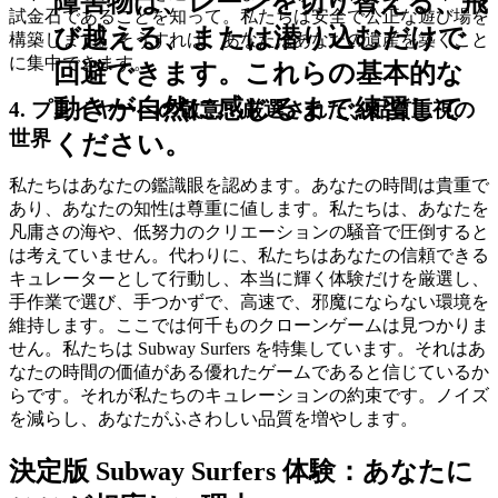
障害物は、レーンを切り替える、飛
試金石であることを知って。私たちは安全で公正な遊び場を
び越える、または潜り込むだけで
構築します。そうすれば、あなたはあなたの遺産を築くこと
に集中できます。
回避できます。これらの基本的な
動きが自然に感じるまで練習して
4. プレイヤーへの敬意：厳選された、品質重視の
世界
ください。
私たちはあなたの鑑識眼を認めます。あなたの時間は貴重で
あり、あなたの知性は尊重に値します。私たちは、あなたを
凡庸さの海や、低努力のクリエーションの騒音で圧倒すると
は考えていません。代わりに、私たちはあなたの信頼できる
キュレーターとして行動し、本当に輝く体験だけを厳選し、
手作業で選び、手つかずで、高速で、邪魔にならない環境を
維持します。ここでは何千ものクローンゲームは見つかりま
せん。私たちは Subway Surfers を特集しています。それはあ
なたの時間の価値がある優れたゲームであると信じているか
らです。それが私たちのキュレーションの約束です。ノイズ
を減らし、あなたがふさわしい品質を増やします。
決定版 Subway Surfers 体験：あなたに