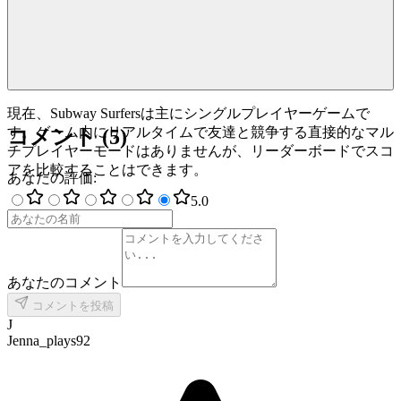
現在、Subway Surfersは主にシングルプレイヤーゲームで
す。ゲーム内にリアルタイムで友達と競争する直接的なマル
コメント
(
5
)
チプレイヤーモードはありませんが、リーダーボードでスコ
アを比較することはできます。
あなたの評価
:
5
.0
あなたのコメント
コメントを投稿
J
Jenna_plays92