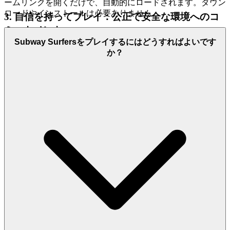
ームリンクを開くだけで、自動的にロードされます。ダウン
ロードやインストールは必要ありません。
3. 自信を持ってプレイ：公正で安全な環境へのコ
ミットメント
Subway Surfersをプレイするにはどうすればよいです
あなたの成果、あなたの進歩、そしてあなたの安心が最も重
か？
要です。真の満足は、あなたの努力が真に公平な環境で認め
られることを知ることから生まれることを私たちは知ってい
ます。だからこそ、私たちは、スキルが勝利し、誠実さが不
可欠である、安全で安定した、そして完璧に公正な遊び場を
育成することに専念しています。堅牢なデータプライバシー
から、フェアプレイを損なうものに対するゼロトレランスポ
リシーまで、私たちは要塞を構築します。そうすれば、あな
たはクエストに集中できます。Subway Surfers のリーダーボ
ードでトップの座を追い求めましょう。それが真のスキルの
試金石であることを知って。私たちは安全で公正な遊び場を
構築します。そうすれば、あなたはあなたの遺産を築くこと
に集中できます。
4. プレイヤーへの敬意：厳選された、品質重視の
世界