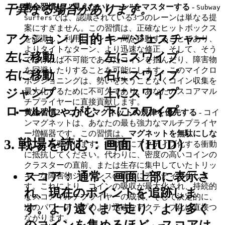
黄金習慣1："見えないレーン"をマスターする
-
干異なる場合があります。
Subway
では、認識されている3つのレーンは単なる提
Surfers
案にすぎません。この習慣は、正確なヒットボックス
アクション / 目的
キー/ジェスチャー
を認識し、利用してレーン
間
を移動することであり、
よりタイトなターン、より迅速な修正、そして、そう
左に移動
左にスワイプ
でなければ不可能であったコインを掴んだり、障害物
を回避したりすることを可能にします。このマイクロ
右に移動
右にスワイプ
ポジショニングは、勢いを失うことなくコイン収集を
最大化するために不可欠であり、あなたのスコアマル
ジャンプ
上にスワイプ
チプライヤーに直接貢献します。
ロール/しゃがむ
下にスワイプ
黄金習慣2：コインマグネットの規律を優先する
- コイ
ンマグネットは、あなたの最も強力なマルチプライヤ
ー増幅器です。この習慣は、
マグネットを無駄にしな
3. 戦場を読む：画面（HUD）
い
ことを要求します。衝動的にアクティブ化する衝動
に抵抗してください。代わりに、密度の高いコインの
クラスターの直前、または生存に集中していたトリッ
スコア：
通常、画面上部に表示さ
キーな障害物シーケンスの直後にアクティブ化しま
す。これにより、コインの吸収が最大化され、持続的
れ、現在のポイントを追跡しま
なスコアマルチプライヤーの成長、そして決定的に、
す。より遠くまで走り、より多く
次のパワーアップのより迅速なアクティブ化に直接つ
ながります。
のコインを集めるほど、スコアは