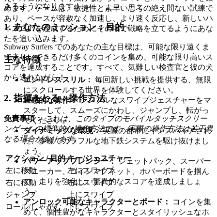
きるようになります！
めます。ゲームは、敏捷性と素早い思考の絶え間ない試練で
あり、ペースが容赦なく加速し、より速く反応し、新しいハ
1. あなたのミッション：目的
イスコアを達成するためにその場で戦略を立てるようにあな
たを追い込みます。
Subway Surfers でのあなたの主な目標は、可能な限り遠くま
で走り、できるだけ多くのコインを集め、可能な限り高いス
主な特徴
コアを達成することです。すべて、気難しい検査官と彼の犬
から逃れながら！
エンドレススリル：
毎回新しい挑戦を提供する、無限
にスクロールする世界を体験してください。
2. 指揮をとる：操作方法
直感的な操作：
シンプルなスワイプジェスチャーをマ
スターして、スムーズにかわし、ジャンプし、転がっ
免責事項：
これは、このタイプのモバイルタッチスクリー
てください。
ンゲームの標準的な操作方法です。実際の操作方法は若干異
ダイナミックな環境：
実際の都市にインスパイアされ
なる場合があります。
た、多様でカラフルな地下鉄システムを駆け抜けまし
ょう。
アクション / 目的
キー/ジェスチャー
パワーアップフレンジー：
ジェットパック、スーパー
左に移動
左にスワイプ
スニーカー、コインマグネット、ホバーボードを掴ん
で、走りを強化し、驚異的なスコアを達成しましょ
右に移動
右にスワイプ
う。
ジャンプ
上にスワイプ
アンロック可能なキャラクターとボード：
コインを集
ロール/しゃがむ
下にスワイプ
めて、個性豊かなキャラクターとスタイリッシュなホ