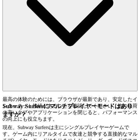
最高の体験のためには、ブラウザが最新であり、安定したイ
Subway Surfersにマルチプレイヤーモードはあり
ンターネット接続があることを確認してください。他の負荷
の高いタブやアプリケーションを閉じると、パフォーマンス
ますか？
の向上にも役立ちます。
現在、Subway Surfersは主にシングルプレイヤーゲームで
す。ゲーム内にリアルタイムで友達と競争する直接的なマル