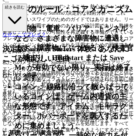
<...
p class="mb-4 text-foreground">ようこそ、熱心なチャンピオ
4. 世界のルール：コアメカニズム
続きを読む
ンの皆さん、Subway Surfersの決定的な戦術分析へ。これ
は、何気ないスワイプのためのガイドではありません。リー
ダーボードを制覇するためのあなたの設計図であり、熟練を
障害物：
電車、バリア、トンネル
要求し、ハイスコアの可能性を再定義する準備ができている
なぜここでプレイ？
など、さまざまな障害物に遭遇し
プレイヤーのために設計されています。ゲームのコアスコア
リングエンジンを分解し、それを活用するための戦略であな
ます。障害物にぶつかると、検査官
決定版 Subway Surfers 体験：あなたに
たを武装させます。
に捕まり、Headstart または Save
ここが相応しい理由
私たちのメタ分析は、Subway Surfersの主要なスコアリング
Me が有効でない限り、実行は終了
エンジンが、
スピードとマルチプライヤーの持続性
と
計算さ
私たちは、ゲームとは純粋な喜びの行為であるべきだと信じ
れたリスク管理
の繊細なバランスであることを明らかにして
します。
ています。技術的なフラストレーションや隠された意図に縛
います。このゲームは、継続的な前進、マルチプライヤーチ
られることなく。私たちは単なるプラットフォームではあり
コイン：
線路に沿って散らばって
ェーンを維持するための効率的なコイン収集、そしてランを
ません。それは哲学です。私たちの使命は、あらゆる摩擦、
延長し、スコアリングの機会を増幅するためのパワーアップ
いるコインは、ゲーム内通貨の主
あらゆる待ち時間、あらゆる疑念を取り除くことです。そう
のインテリジェントな使用を報酬として与えます。制御のな
すれば、あなたの貴重な時間は、まさにそこに費やされるは
な形態です。アイテム、キャラク
い純粋なスピードは混沌であり、純粋な注意は停滞です。真
ずです。つまり、プレイのスリルに浸ることに。私たちは、
のハイスコアアーティストは、積極的なナビゲーションと正
ター、ホバーボードを購入するた
すべての複雑さ、アップデート、セキュリティ、そして果て
確なタイミングとリソースの展開を組み合わせます。
しないデジタルノイズのストリームを処理します。すべて
めに集めましょう。
は、あなたが純粋に楽しさに集中できるようにするためで
1. 基礎：3つの黄金習慣
パワーアップ：
一時的な能力を付