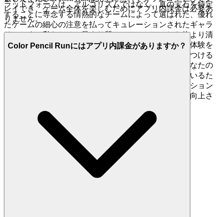
ラットフォームは、アルゴリズムではなく、真の宝石を特定
レイでき、ゲーム全体を楽しむためにアプリ内課金は必要あ
することに専念する情熱的なチームによって選ばれた、優れ
りません。
たゲームの細心の注意を払ってキュレーションされたギャラ
リーです。私たちは、量より質、ごちゃごちゃした物より清
潔さ、そして一時的なトレンドよりも本当に魅力的な体験を
Color Pencil Runにはアプリ内課金がありますか？
重視します。ここでは、何千ものクローンゲームを見つける
ことはありません。私たちは、
があなたの
color pencil run
時間を費やす価値のある優れたゲームであると信じているた
め、それを紹介しています。これが私たちのキュレーション
の約束です。ノイズを減らし、あなたが値する品質を向上さ
せます。