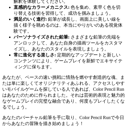
解釈を体験してください。
直感的なカラーメカニクス:
色を集め、素早く色を切
り替える技術を習得して、成功を掴みましょう。
満足のいく進行:
鉛筆が成長し、画面上に美しい線を
描く様子を眺めるのは、本当にやりがいのある視覚体
験です。
パーソナライズされた鉛筆:
さまざまな鉛筆の先端を
アンロックして、あなた自身の描画ツールをカスタマ
イズし、あなたのスタイルを表現しましょう。
常に進化する楽しさ:
定期的なアップデートと新しい
コンテンツにより、ゲームプレイを新鮮でエキサイテ
ィングに保ちます。
あなたが、ペースの速い挑戦に情熱を燃やす創造的な魂、ま
たは単に楽しくてオリジナリティあふれる、アクセスしやす
いモバイルゲームを探している人であれば、Color Pencil Run
はあなたのために作られました。それは芸術的表現と魅力的
なゲームプレイの完璧な融合であり、何度もプレイしたくな
るでしょう。
あなたのバーチャル鉛筆を手に取り、Color Pencil Runで今日
からあなたの冒険を描き始めましょう！