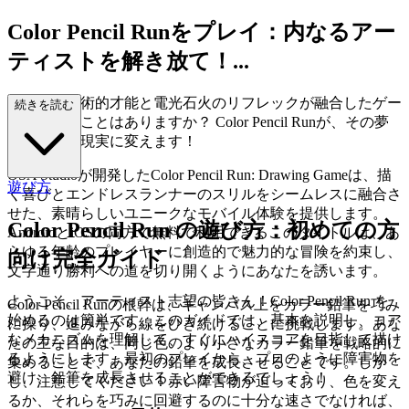
Color Pencil Runをプレイ：内なるアー
ティストを解き放て！...
あなたの芸術的才能と電光石火のリフレックが融合したゲー
続きを読む
ムを夢見たことはありますか？ Color Pencil Runが、その夢
を鮮やかな現実に変えます！
OSA Studioが開発したColor Pencil Run: Drawing Gameは、描
遊び方
く喜びとエンドレスランナーのスリルをシームレスに融合さ
せた、素晴らしいユニークなモバイル体験を提供します。
Color Pencil Run の遊び方：初めての方
AndroidとiOSの両方で無料で利用できるこのタイトルは、あ
らゆる年齢のプレイヤーに創造的で魅力的な冒険を約束し、
向け完全ガイド
文字通り勝利への道を切り開くようにあなたを誘います。
ようこそ、アーティスト志望の皆さん！Color Pencil Run を
Color Pencil Runの根幹は、キャンバス上をカラー鉛筆を巧み
始めるのは簡単です。このガイドでは、基本を説明し、コア
に操り、進みながら線をひき続けることに挑戦します。あな
なメカニズムを理解して、すぐにハイスコアを目指して描け
たの主な目的は、同じ色のより小さなカラー鉛筆を戦略的に
るようにします。最初のプレイから、プロのように障害物を
集めることで、あなたの鉛筆を成長させることです。しか
避け、鉛筆を成長させることができるでしょう！
し、注意してください！赤い障害物が迫っており、色を変え
るか、それらを巧みに回避するのに十分な速さでなければ、