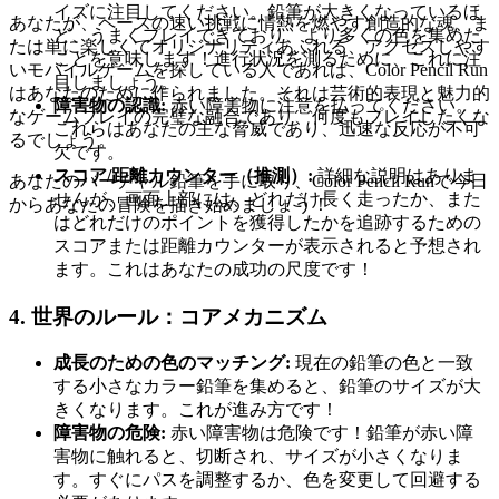
イズに注目してください。鉛筆が大きくなっているほ
あなたが、ペースの速い挑戦に情熱を燃やす創造的な魂、ま
ど、うまくプレイできており、より多くの色を集めた
たは単に楽しくてオリジナリティあふれる、アクセスしやす
ことを意味します！進行状況を測るために、これに注
いモバイルゲームを探している人であれば、Color Pencil Run
目しましょう。
はあなたのために作られました。それは芸術的表現と魅力的
障害物の認識:
赤い障害物に注意を払ってください。
なゲームプレイの完璧な融合であり、何度もプレイしたくな
これらはあなたの主な脅威であり、迅速な反応が不可
るでしょう。
欠です。
スコア/距離カウンター（推測）:
詳細な説明はありま
あなたのバーチャル鉛筆を手に取り、Color Pencil Runで今日
せんが、画面上部には、どれだけ長く走ったか、また
からあなたの冒険を描き始めましょう！
はどれだけのポイントを獲得したかを追跡するための
スコアまたは距離カウンターが表示されると予想され
ます。これはあなたの成功の尺度です！
4. 世界のルール：コアメカニズム
成長のための色のマッチング:
現在の鉛筆の色と一致
する小さなカラー鉛筆を集めると、鉛筆のサイズが大
きくなります。これが進み方です！
障害物の危険:
赤い障害物は危険です！鉛筆が赤い障
害物に触れると、切断され、サイズが小さくなりま
す。すぐにパスを調整するか、色を変更して回避する