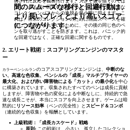
御された反応を義務付けます。大きく弧を描くのでは
間のスムーズな移行と回避行動は、
なく、
最も狭い
回避を実行するように訓練し、最適な
コレクションパスからの逸脱を最小限に抑えます。こ
より長いプレイとより高いスコア
れは、将来のコレクションのために画面スペースを確
につながります。
保し、位置がずれているために、その後の同じ色のペ
ンを取り逃がすことを防ぎます。これは、パニック的
な回避ではなく、正確な回避に関するものです。
2. エリート戦術：スコアリングエンジンのマスタ
ー
のコアスコアリングエンジンは、
中断のな
カラーペンシルラン
い、高速な色収集、ペンシルの「成長」マルチプライヤーの
最大化、および赤い障害物による「カット」の最小化
を中心
に構築されています。収集されたすべてのペンは成長に貢献
しますが、障害物や色の変化による中断なしに、持続的で急
速な成長こそが、本当にスコアを向上させます。ゲームは暗
黙的に
リソース効率
（ペンの完全性）と
スピード＆コンボ
（連続的な色収集）を報酬としています。
上級戦術：「成長カスケード」戦略
原則:
この戦術は、小さい、孤立したコレクショ