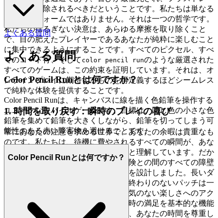
ションが排除されるべきだということです。私たちは単なる
プラットフォームではありません。それは一つの哲学です。
私たちの揺るぎない決意は、あらゆる摩擦を取り除くこと
よくある質問
で、目の肥えたプレイヤーであるあなたが純粋に楽しむこと
に集中できるようにすることです。すべてのピクセル、すべ
よくある質問
てのコード行、そして
のような厳選された
color pencil run
すべてのゲームは、この約束を証明しています。それは、オ
Color Pencil Runとは何ですか？
ンラインプレイに期待するものを再定義するほどシームレス
で純粋な体験を提供することです。
Color Pencil Runは、キャンバスに線を描く色鉛筆を操作する
ユニークなモバイルゲームです。目標は、同じ色の小さな色
1. 時間を取り戻す：瞬時のプレイの喜び
鉛筆を集めて鉛筆を大きくしながら、鉛筆を切ってしまう可
能性のある赤い障害物を避けることです。
常にあなたの注意を求める世界で、あなたの余暇は貴重なも
のです。私たちは、待機に費やされるすべての瞬間が、あな
たの楽しみから奪われる瞬間であると理解しています。だか
Color Pencil Runとは何ですか？
らこそ、私たちは、あなたと次の冒険との間のすべての障壁
を取り除くようにプラットフォームを設計しました。長いダ
ウンロード、複雑なインストール、終わりのないパッチは一
切ありません。ただ、純粋で、飾り気のない楽しさへのアク
セスがあるだけです。私たちは、瞬時の満足を基本的な機能
にし、単なる夢物語にしないことで、あなたの時間を尊重し