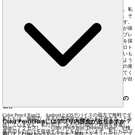
純粋な楽しさを追求する上で、心の平穏は最も重要です。私
たちは、真に優れたゲーム体験は、信頼、セキュリティ、そ
して公平性の基盤の上に構築されていると理解しています。
あなたは、あなたの成果が本物であり、あなたのデータが保
護され、すべてのプレイヤーが同じルールに従う環境でプレ
イするに値します。私たちは、堅牢なセキュリティ対策を採
用し、あなたのプレイの完全性を損なうものに対してゼロト
レランスポリシーを維持しています。私たちは、見えないも
のにこだわり、あなたが忘れられないものに集中できるよう
にします。
のリーダーボードでトップの座
color pencil run
を目指し、それが真のスキルのテストであることを知ってく
ださい。私たちは安全で公平な遊び場を構築し、あなたが自
分のレガシーを築くことに集中できるようにします。
4. プレイヤーへの敬意：厳選された、品質第一の
世界
Color Pencil Runは、AndroidとiOSデバイスの両方で無料でダ
私たちは、無限の、平凡な選択肢であなたを圧倒することを
Color Pencil Runにはアプリ内課金がありますか？
ウンロードできます。Google PlayストアまたはApple App
信じていません。私たちは、あなたの知性と時間を尊重し、
Storeにアクセスし、「Color Pencil Run: Drawing Game」を検
最高のものだけを提供することを信じています。私たちのプ
索してください。
いいえ、Color Pencil Runは完全に無料でダウンロードしてプ