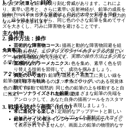
1. ミッション：目的
あなたの貴重な鉛筆を切り刻む脅威があります。これによ
り、素早い思考と、さらに素早い反射神経が、鉛筆の成長を
Color Pencil Run の主な目的は、自分のカラー鉛筆を操作
維持し、ハイスコアを達成するために不可欠となる、魅力的
し、線を描き続けながら、同じ色の小さな鉛筆を集めてサイ
なループが生まれます。
ズを大きくし、巧みに障害物を避けることです。
主な特徴
2. 操作方法：操作
芸術的な障害物コース:
描画と動的な障害物回避を組
免責事項:
これは、このタイプのモバイルタッチスクリーン
み合わせた、エンドレスランナーのジャンルの新しい
ゲームの標準的な操作方法です。実際の操作方法は多少異な
解釈を体験してください。
る場合があります。
直感的なカラーメカニクス:
色を集め、素早く色を切
り替える技術を習得して、成功を掴みましょう。
アクション/目的
キー/ジェスチャー
満足のいく進行:
鉛筆が成長し、画面上に美しい線を
鉛筆の移動/方向転換
タッチ＆ドラッグ
描く様子を眺めるのは、本当にやりがいのある視覚体
験です。
色の選択（移動で暗黙的
同じ色の鉛筆の上を移動すると自
パーソナライズされた鉛筆:
さまざまな鉛筆の先端を
に指定）
動的に選択
アンロックして、あなた自身の描画ツールをカスタマ
イズし、あなたのスタイルを表現しましょう。
3. 戦場を読む：画面（HUD）
常に進化する楽しさ:
定期的なアップデートと新しい
コンテンツにより、ゲームプレイを新鮮でエキサイテ
鉛筆のサイズ/長さインジケーター:
明示的なバーとし
ィングに保ちます。
て表示されていませんが、画面上の鉛筆の物理的なサ