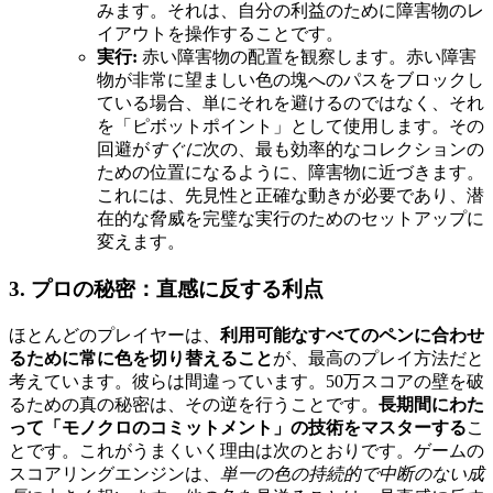
みます。それは、自分の利益のために障害物のレ
イアウトを操作することです。
実行:
赤い障害物の配置を観察します。赤い障害
物が非常に望ましい色の塊へのパスをブロックし
ている場合、単にそれを避けるのではなく、それ
を「ピボットポイント」として使用します。その
回避が
すぐに
次の、最も効率的なコレクションの
ための位置になるように、障害物に近づきます。
これには、先見性と正確な動きが必要であり、潜
在的な脅威を完璧な実行のためのセットアップに
変えます。
3. プロの秘密：直感に反する利点
ほとんどのプレイヤーは、
利用可能なすべてのペンに合わせ
るために常に色を切り替えること
が、最高のプレイ方法だと
考えています。彼らは間違っています。50万スコアの壁を破
るための真の秘密は、その逆を行うことです。
長期間にわた
って「モノクロのコミットメント」の技術をマスターする
こ
とです。これがうまくいく理由は次のとおりです。ゲームの
スコアリングエンジンは、
単一の色の持続的で中断のない成