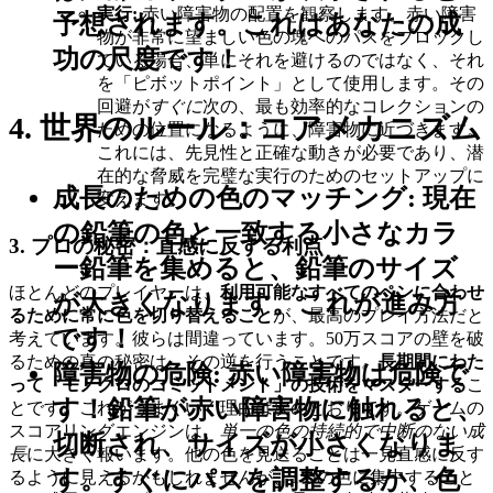
実行:
赤い障害物の配置を観察します。赤い障害
予想されます。これはあなたの成
物が非常に望ましい色の塊へのパスをブロックし
功の尺度です！
ている場合、単にそれを避けるのではなく、それ
を「ピボットポイント」として使用します。その
回避が
すぐに
次の、最も効率的なコレクションの
4. 世界のルール：コアメカニズム
ための位置になるように、障害物に近づきます。
これには、先見性と正確な動きが必要であり、潜
在的な脅威を完璧な実行のためのセットアップに
成長のための色のマッチング:
現在
変えます。
の鉛筆の色と一致する小さなカラ
3. プロの秘密：直感に反する利点
ー鉛筆を集めると、鉛筆のサイズ
ほとんどのプレイヤーは、
利用可能なすべてのペンに合わせ
が大きくなります。これが進み方
るために常に色を切り替えること
が、最高のプレイ方法だと
です！
考えています。彼らは間違っています。50万スコアの壁を破
るための真の秘密は、その逆を行うことです。
長期間にわた
障害物の危険:
赤い障害物は危険で
って「モノクロのコミットメント」の技術をマスターする
こ
す！鉛筆が赤い障害物に触れると、
とです。これがうまくいく理由は次のとおりです。ゲームの
スコアリングエンジンは、
単一の色の持続的で中断のない成
切断され、サイズが小さくなりま
長
に大きく報います。他の色を見送ることは一見直感に反す
す。すぐにパスを調整するか、色
るように見えるかもしれませんが、1つの色に集中すること