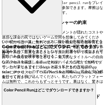
ます。これは私たちの約束です。
をプレイ
color pencil run
したいと思ったら、すぐにゲームに参加できます。摩擦はな
く、純粋で、即座に楽しめるだけです。
2. 正直な楽しさ：ゼロプレッシャーの約束
真の寛容さが支配し、エンターテイメントが隠れたコストや
迷惑な課金の罠ではないゲーム空間を想像してみてくださ
Color Pencil Runは、キャンバスに線を描く色鉛筆を操作する
い。私たちは、真に無料であり、深い信頼と安心感を育むよ
Color Pencil Runはどこでダウンロードできます
ユニークなモバイルゲームです。目標は、同じ色の小さな色
うな体験を提供することを信じています。私たちのプラット
鉛筆を集めて鉛筆を大きくしながら、鉛筆を切ってしまう可
フォームは、正直な楽しさという原則に基づいて構築されて
か？
能性のある赤い障害物を避けることです。
おり、一銭も要求することなく、魅力的なタイトルへの自由
なアクセスを提供します。それは、「ようこそ、くつろい
Color Pencil Runは、AndroidとiOSデバイスの両方で無料でダ
で、ただ楽しんでください」と言う私たちの方法です。
ウンロードできます。Google PlayストアまたはApple App
のすべてのレベルと戦略に、完全な安心感
color pencil run
Storeにアクセスし、「Color Pencil Run: Drawing Game」を検
を持って深く飛び込んでください。私たちのプラットフォー
索してください。
ムは無料で、これからもずっとそうです。裏はなく、驚きは
なく、ただ誠実なエンターテイメントがあるだけです。
Color Pencil Runはどこでダウンロードできますか？
3. 自信を持ってプレイ：公平で安全なフィールド
へのコミットメント