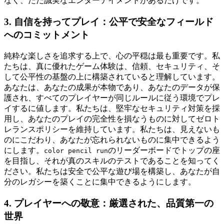
なく、ただ誠実なエンターテイメントがあるだけです。
3. 自信を持ってプレイ：公平で安全なフィールド
へのコミットメント
純粋な楽しさを追求する上で、心の平穏は最も重要です。私
たちは、真に優れたゲーム体験は、信頼、セキュリティ、そ
して公平性の基盤の上に構築されていると理解しています。
あなたは、あなたの成果が本物であり、あなたのデータが保
護され、すべてのプレイヤーが同じルールに従う環境でプレ
イするに値します。私たちは、堅牢なセキュリティ対策を採
用し、あなたのプレイの完全性を損なうものに対してゼロト
レランスポリシーを維持しています。私たちは、見えないも
のにこだわり、あなたが忘れられないものに集中できるよう
にします。
のリーダーボードでトップの座
color pencil run
を目指し、それが真のスキルのテストであることを知ってく
ださい。私たちは安全で公平な遊び場を構築し、あなたが自
分のレガシーを築くことに集中できるようにします。
4. プレイヤーへの敬意：厳選された、品質第一の
世界