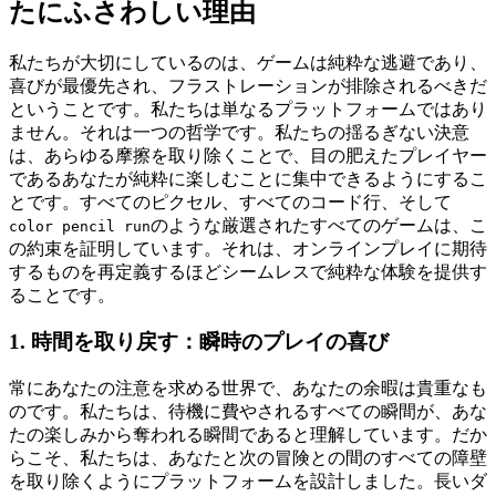
たにふさわしい理由
私たちが大切にしているのは、ゲームは純粋な逃避であり、
喜びが最優先され、フラストレーションが排除されるべきだ
ということです。私たちは単なるプラットフォームではあり
ません。それは一つの哲学です。私たちの揺るぎない決意
は、あらゆる摩擦を取り除くことで、目の肥えたプレイヤー
であるあなたが純粋に楽しむことに集中できるようにするこ
とです。すべてのピクセル、すべてのコード行、そして
のような厳選されたすべてのゲームは、こ
color pencil run
の約束を証明しています。それは、オンラインプレイに期待
するものを再定義するほどシームレスで純粋な体験を提供す
ることです。
1. 時間を取り戻す：瞬時のプレイの喜び
常にあなたの注意を求める世界で、あなたの余暇は貴重なも
のです。私たちは、待機に費やされるすべての瞬間が、あな
たの楽しみから奪われる瞬間であると理解しています。だか
らこそ、私たちは、あなたと次の冒険との間のすべての障壁
を取り除くようにプラットフォームを設計しました。長いダ