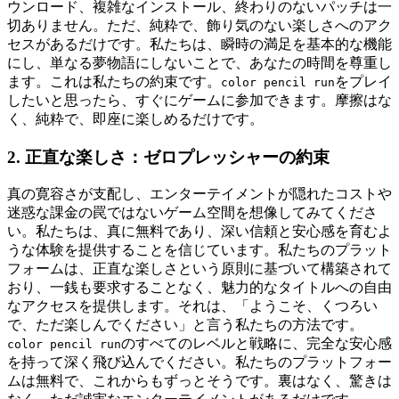
ウンロード、複雑なインストール、終わりのないパッチは一
切ありません。ただ、純粋で、飾り気のない楽しさへのアク
セスがあるだけです。私たちは、瞬時の満足を基本的な機能
にし、単なる夢物語にしないことで、あなたの時間を尊重し
ます。これは私たちの約束です。
をプレイ
color pencil run
したいと思ったら、すぐにゲームに参加できます。摩擦はな
く、純粋で、即座に楽しめるだけです。
2. 正直な楽しさ：ゼロプレッシャーの約束
真の寛容さが支配し、エンターテイメントが隠れたコストや
迷惑な課金の罠ではないゲーム空間を想像してみてくださ
い。私たちは、真に無料であり、深い信頼と安心感を育むよ
うな体験を提供することを信じています。私たちのプラット
フォームは、正直な楽しさという原則に基づいて構築されて
おり、一銭も要求することなく、魅力的なタイトルへの自由
なアクセスを提供します。それは、「ようこそ、くつろい
で、ただ楽しんでください」と言う私たちの方法です。
のすべてのレベルと戦略に、完全な安心感
color pencil run
を持って深く飛び込んでください。私たちのプラットフォー
ムは無料で、これからもずっとそうです。裏はなく、驚きは