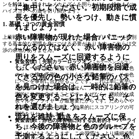
ンを解体し、隠されたメカニズムを明らかにし、紛れもない
に集中してください。初期段階で成
ハイスコアへの道を切り開きます。
長を優先し、勢いをつけ、動きに慣
1. 基礎：3つの黄金習慣
れましょう。
赤い障害物が現れた場合:
パニック
上級戦術を解き放つ前に、エリートと一般プレイヤーを区別
する基本的な習慣を身につける必要があります。これらは交
になるのではなく、赤い障害物の
渉の余地がありません。
周りをスムーズに回避するように
黄金習慣1：先制カラーロックオン
-
カラーペンシルラン
してください。赤い障害物を回避
では、一瞬一瞬が重要です。この習慣は、次の同じ色
のペンの塊を予測し、それらに遭遇する
前
に、その色
できる別の色の小さな鉛筆のパス
にペンを事前に合わせることです。これは単に素早い
を見つけた場合は、一時的に鉛筆の
反射神経の問題ではありません。入ってくる流れを予
測的にモデル化することです。なぜなら、継続的な成
色を変更することになっても、そ
長マルチプライヤーが最重要だからです。ためらいや
れを選びましょう。
再調整は、流れを中断し、効果的にスコアリングの可
能性をリセットします。
流れを維持:
動きをスムーズに保
黄金習慣2：赤色の障害物に対する反射的オーバーライ
ち、今後の障害物と色のグループを
ド
- ほとんどのプレイヤーは、赤い障害物を見ると、
激しくよけようとします。この習慣は、より繊細で制
予測するようにしてください。色