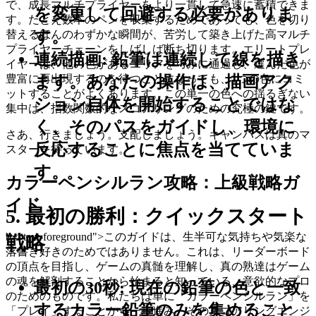
で、成長マルチプライヤーをより一貫して急速に蓄積できま
を変更して回避する必要がありま
す。たとえ数本のペンを収集するためであっても、色を切り
す。
替えるほんのわずかな瞬間が、苦労して築き上げた高マルチ
プライヤーチェーンをしばしば断ち切ります。エリートプレ
連続描画:
鉛筆は連続して線を描き
イヤーは、他の色があるエリアを巧みに通過し、選んだ色が
豊富に再出現するのを待つことになっても、1つの色にコミ
ます。あなたの操作は、描画アク
ットすることがよくあります。この単一の色への揺るぎない
ション自体を開始することではな
集中は、指数関数的なスコアリングのための究極の鍵です。
く、そのパスをガイドし、環境に
さあ、行きましょう。支配しましょう。キャンバスは真のマ
反応することに焦点を当てていま
スターを待っています。
す。
カラーペンシルラン攻略：上級戦略ガ
イド
5. 最初の勝利：クイックスタート
b-4 text-foreground">このガイドは、生半可な気持ちや気楽な
戦略
落書き好きのためではありません。これは、リーダーボード
の頂点を目指し、ゲームの真髄を理解し、真の熟達はゲーム
の魂を解剖することから始まると知っている、意欲的なプロ
最初の30秒:
現在の鉛筆の色と一致
のためのものです。私たちは単に「カラーペンシルラン」を
するカラー鉛筆のみを集めること
「プレイ」することから一歩進み、そのスコアリングエンジ