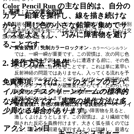
Color Pencil Run の主な目的は、自分の
1. 基礎：3つの黄金習慣
カラー鉛筆を操作し、線を描き続けな
がら、同じ色の小さな鉛筆を集めてサ
上級戦術を解き放つ前に、エリートと一般プレイヤーを区別
する基本的な習慣を身につける必要があります。これらは交
イズを大きくし、巧みに障害物を避け
渉の余地がありません。
ることです。
黄金習慣1：先制カラーロックオン
-
カラーペンシルラン
では、一瞬一瞬が重要です。この習慣は、次の同じ色
のペンの塊を予測し、それらに遭遇する
前
に、その色
2. 操作方法：操作
にペンを事前に合わせることです。これは単に素早い
反射神経の問題ではありません。入ってくる流れを予
測的にモデル化することです。なぜなら、継続的な成
免責事項:
これは、このタイプのモバ
長マルチプライヤーが最重要だからです。ためらいや
イルタッチスクリーンゲームの標準的
再調整は、流れを中断し、効果的にスコアリングの可
能性をリセットします。
な操作方法です。実際の操作方法は多
黄金習慣2：赤色の障害物に対する反射的オーバーライ
少異なる場合があります。
ド
- ほとんどのプレイヤーは、赤い障害物を見ると、
激しくよけようとします。この習慣は、より繊細で制
御された反応を義務付けます。大きく弧を描くのでは
アクション/目
なく、
最も狭い
回避を実行するように訓練し、最適な
キー/ジェスチャー