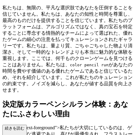
私たちは、無限の、平凡な選択肢であなたを圧倒することを
信じていません。私たちは、あなたの知性と時間を尊重し、
最高のものだけを提供することを信じています。私たちのプ
ラットフォームは、アルゴリズムではなく、真の宝石を特定
することに専念する情熱的なチームによって選ばれた、優れ
たゲームの細心の注意を払ってキュレーションされたギャラ
リーです。私たちは、量より質、ごちゃごちゃした物より清
潔さ、そして一時的なトレンドよりも本当に魅力的な体験を
重視します。ここでは、何千ものクローンゲームを見つける
ことはありません。私たちは、
があなたの
color pencil run
時間を費やす価値のある優れたゲームであると信じているた
め、それを紹介しています。これが私たちのキュレーション
の約束です。ノイズを減らし、あなたが値する品質を向上さ
せます。
決定版カラーペンシルラン体験：あな
たにふさわしい理由
lass="mb-4 text-foreground">私たちが大切にしているのは、ゲ
続きを読む
ームは純粋な逃避であり、喜びが最優先され、フラストレー