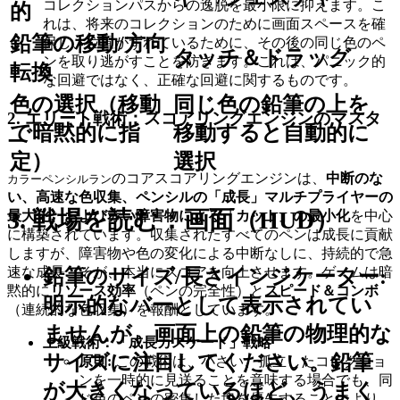
コレクションパスからの逸脱を最小限に抑えます。こ
的
れは、将来のコレクションのために画面スペースを確
鉛筆の移動/方向
保し、位置がずれているために、その後の同じ色のペ
タッチ＆ドラッグ
ンを取り逃がすことを防ぎます。これは、パニック的
転換
な回避ではなく、正確な回避に関するものです。
色の選択（移動
同じ色の鉛筆の上を
2. エリート戦術：スコアリングエンジンのマスタ
で暗黙的に指
移動すると自動的に
ー
定）
選択
のコアスコアリングエンジンは、
中断のな
カラーペンシルラン
い、高速な色収集、ペンシルの「成長」マルチプライヤーの
3. 戦場を読む：画面（HUD）
最大化、および赤い障害物による「カット」の最小化
を中心
に構築されています。収集されたすべてのペンは成長に貢献
しますが、障害物や色の変化による中断なしに、持続的で急
速な成長こそが、本当にスコアを向上させます。ゲームは暗
鉛筆のサイズ/長さインジケーター:
黙的に
リソース効率
（ペンの完全性）と
スピード＆コンボ
明示的なバーとして表示されてい
（連続的な色収集）を報酬としています。
ませんが、画面上の鉛筆の物理的な
上級戦術：「成長カスケード」戦略
サイズに注目してください。鉛筆
原則:
この戦術は、小さい、孤立したコレクショ
ンを一時的に見送ることを意味する場合でも、同
が大きくなっているほど、うまく
じ色のペンの密集した塊を優先することにより、