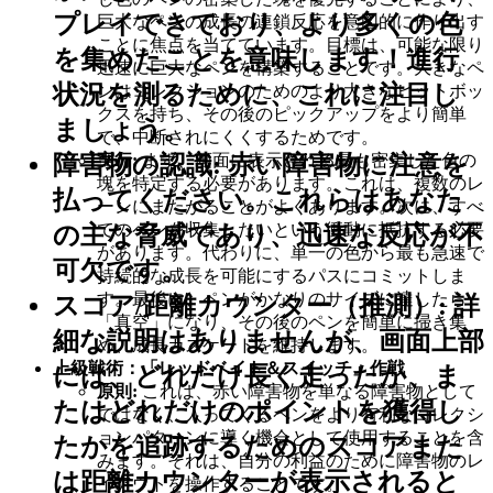
プレイできており、より多くの色
巨大なペンの成長の連鎖反応を意図的に作り出す
ことに焦点を当てています。目標は、可能な限り
を集めたことを意味します！進行
迅速に巨大なペンを構築することです。大きなペ
状況を測るために、これに注目し
ンはコレクションのためのより大きなヒットボッ
クスを持ち、その後のピックアップをより簡単
ましょう。
で、中断されにくくするためです。
障害物の認識:
赤い障害物に注意を
実行:
まず、画面に表示される最も密集した色の
塊を特定する必要があります。これは、複数のレ
払ってください。これらはあなた
ーンにまたがることがよくあります。次に、すべ
てのペンを収集したいという衝動に抵抗する必要
の主な脅威であり、迅速な反応が不
があります。代わりに、単一の色から最も急速で
可欠です。
持続的な成長を可能にするパスにコミットしま
す。最後に、ペンがかなりのサイズに達したら、
スコア/距離カウンター（推測）:
詳
「真空」になり、その後のペンを簡単に掃き集
細な説明はありませんが、画面上部
め、成長カスケードを維持します。
上級戦術：「レッドベイト＆スイッチ」作戦
には、どれだけ長く走ったか、ま
原則:
これは、赤い障害物を単なる障害物として
たはどれだけのポイントを獲得し
ではなく、入ってくるペンをより有利なコレクシ
ョンパターンに導く機会として使用することを含
たかを追跡するためのスコアまた
みます。それは、自分の利益のために障害物のレ
は距離カウンターが表示されると
イアウトを操作することです。