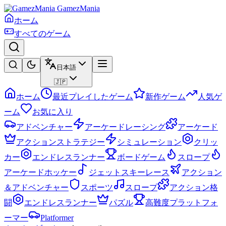
GamezMania
ホーム
すべてのゲーム
日本語
🇯🇵
ホーム
最近プレイしたゲーム
新作ゲーム
人気ゲ
ーム
お気に入り
アドベンチャー
アーケードレーシング
アーケード
アクションストラテジー
シミュレーション
クリッ
カー
エンドレスランナー
ボードゲーム
スロープ
アーケードホッケー
ジェットスキーレース
アクション
＆アドベンチャー
スポーツ
スロープ
アクション格
闘
エンドレスランナー
パズル
高難度プラットフォ
ーマー
Platformer