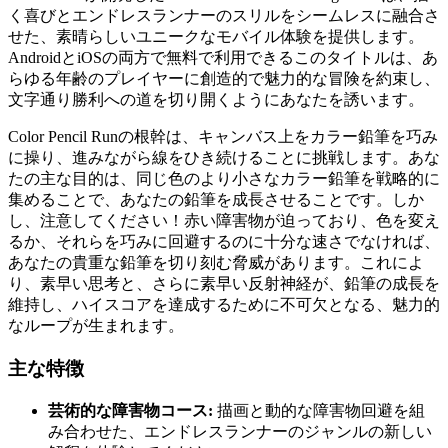
く喜びとエンドレスランナーのスリルをシームレスに融合さ
せた、素晴らしいユニークなモバイル体験を提供します。
AndroidとiOSの両方で無料で利用できるこのタイトルは、あ
らゆる年齢のプレイヤーに創造的で魅力的な冒険を約束し、
文字通り勝利への道を切り開くようにあなたを誘います。
Color Pencil Runの根幹は、キャンバス上をカラー鉛筆を巧み
に操り、進みながら線をひき続けることに挑戦します。あな
たの主な目的は、同じ色のより小さなカラー鉛筆を戦略的に
集めることで、あなたの鉛筆を成長させることです。しか
し、注意してください！赤い障害物が迫っており、色を変え
るか、それらを巧みに回避するのに十分な速さでなければ、
あなたの貴重な鉛筆を切り刻む脅威があります。これによ
り、素早い思考と、さらに素早い反射神経が、鉛筆の成長を
維持し、ハイスコアを達成するために不可欠となる、魅力的
なループが生まれます。
主な特徴
芸術的な障害物コース:
描画と動的な障害物回避を組
み合わせた、エンドレスランナーのジャンルの新しい