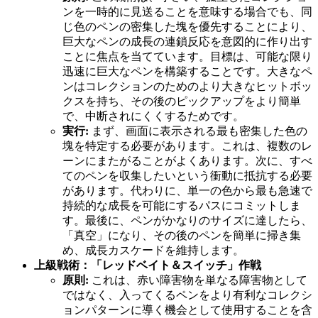
ンを一時的に見送ることを意味する場合でも、同
じ色のペンの密集した塊を優先することにより、
巨大なペンの成長の連鎖反応を意図的に作り出す
ことに焦点を当てています。目標は、可能な限り
迅速に巨大なペンを構築することです。大きなペ
ンはコレクションのためのより大きなヒットボッ
クスを持ち、その後のピックアップをより簡単
で、中断されにくくするためです。
実行:
まず、画面に表示される最も密集した色の
塊を特定する必要があります。これは、複数のレ
ーンにまたがることがよくあります。次に、すべ
てのペンを収集したいという衝動に抵抗する必要
があります。代わりに、単一の色から最も急速で
持続的な成長を可能にするパスにコミットしま
す。最後に、ペンがかなりのサイズに達したら、
「真空」になり、その後のペンを簡単に掃き集
め、成長カスケードを維持します。
上級戦術：「レッドベイト＆スイッチ」作戦
原則:
これは、赤い障害物を単なる障害物として
ではなく、入ってくるペンをより有利なコレクシ
ョンパターンに導く機会として使用することを含