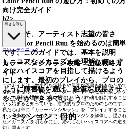
Color Pencil Run の遊び方：初めての方
向け完全ガイド
h2>
続きを読む
ようこそ、アーティスト志望の皆さ
ん！Color Pencil Run を始めるのは簡単
コツとテクニック
です。このガイドでは、基本を説明
し、コアなメカニズムを理解して、す
カラーペンシルラン攻略：上級戦略ガ
ぐにハイスコアを目指して描けるよう
イド
にします。最初のプレイから、プロの
このガイドは、生半可な気持ちや気楽な落書き好きのためで
ように障害物を避け、鉛筆を成長させ
はありません。これは、リーダーボードの頂点を目指し、ゲ
ることができるでしょう！
ームの真髄を理解し、真の熟達はゲームの魂を解剖すること
から始まると知っている、意欲的なプロのためのものです。
私たちは単に「カラーペンシルラン」を「プレイ」すること
1. ミッション：目的
から一歩進み、そのスコアリングエンジンを解体し、隠され
たメカニズムを明らかにし、紛れもないハイスコアへの道を
切り開きます。