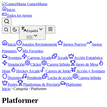
GamezMania
Inicio
Todos los juegos
Español
🇪🇸
Inicio
Jugados Recientemente
Juegos Nuevos
Juegos
Populares
Mis Favoritos
Aventura
Carreras Arcade
Arcade
Acción Estratégica
Simulación
Clicker
Carrera Infinita
Juego de Mesa
Slope
Hockey Arcade
Carrera de Jetski
Acción y Aventura
Deportes
Pendiente
Lucha de acción
Carrera Infinita
Puzles
Plataformas de Precisión
Platformer
Inicio
Categoría
Platformer
Platformer