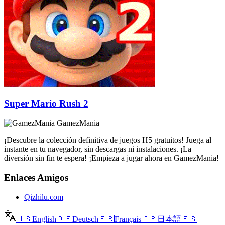
Super Mario Rush 2
GamezMania
¡Descubre la colección definitiva de juegos H5 gratuitos! Juega al
instante en tu navegador, sin descargas ni instalaciones. ¡La
diversión sin fin te espera! ¡Empieza a jugar ahora en GamezMania!
Enlaces Amigos
Qizhilu.com
🇺🇸
English
🇩🇪
Deutsch
🇫🇷
Français
🇯🇵
日本語
🇪🇸