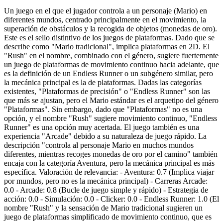
Un juego en el que el jugador controla a un personaje (Mario) en
diferentes mundos, centrado principalmente en el movimiento, la
superación de obstáculos y la recogida de objetos (monedas de oro).
Este es el sello distintivo de los juegos de plataformas. Dado que se
describe como "Mario tradicional", implica plataformas en 2D. El
"Rush" en el nombre, combinado con el género, sugiere fuertemente
un juego de plataformas de movimiento continuo hacia adelante, que
es la definición de un Endless Runner o un subgénero similar, pero
la mecánica principal es la de plataformas. Dadas las categorías
existentes, "Plataformas de precisión" o "Endless Runner" son las
que más se ajustan, pero el Mario estándar es el arquetipo del género
"Plataformas". Sin embargo, dado que "Plataformas" no es una
opción, y el nombre "Rush" sugiere movimiento continuo, "Endless
Runner" es una opción muy acertada. El juego también es una
experiencia "Arcade" debido a su naturaleza de juego rápido. La
descripción "controla al personaje Mario en muchos mundos
diferentes, mientras recoges monedas de oro por el camino" también
encaja con la categoría Aventura, pero la mecánica principal es más
específica. Valoración de relevancia: - Aventura: 0.7 (Implica viajar
por mundos, pero no es la mecánica principal) - Carreras Arcade:
0.0 - Arcade: 0.8 (Bucle de juego simple y rápido) - Estrategia de
acción: 0.0 - Simulación: 0.0 - Clicker: 0.0 - Endless Runner: 1.0 (El
nombre "Rush" y la sensación de Mario tradicional sugieren un
juego de plataformas simplificado de movimiento continuo, que es