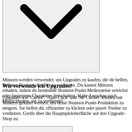
Münzen werden verwendet, um Upgrades zu kaufen, die dir helfen,
Brainrot-Punkte schneller zu verdienen. Du kannst Münzen
Wie verwende ich Upgrades?
erhalten, indem du bestimmte Brainrot-Punkt-Meilensteine erreichst
oder bestimmte Charaktere freischaltest. Halte Ausschau nach
Upgrades wie 'Cursor', 'Auto Click' und 'Mr Clicker' können mit
Möglichkeiten, sie zu verdienen!
Münzen gekauft werden, um deine Brainrot-Punkt-Produktion zu
steigern. Sie helfen dir, effizienter zu klicken oder passiv Punkte zu
verdienen. Greife über die Hauptspieloberfläche auf den Upgrade-
Shop zu.