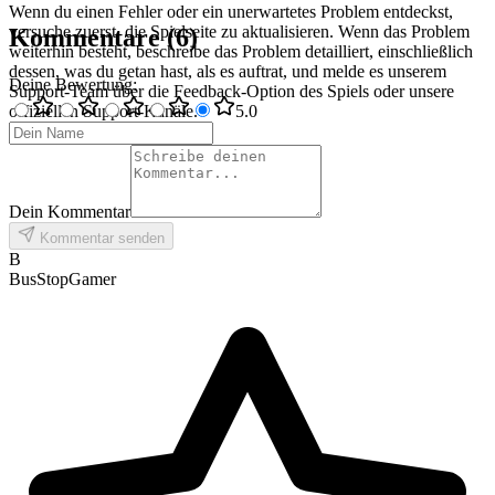
Wenn du einen Fehler oder ein unerwartetes Problem entdeckst,
versuche zuerst, die Spielseite zu aktualisieren. Wenn das Problem
Kommentare
(
6
)
weiterhin besteht, beschreibe das Problem detailliert, einschließlich
dessen, was du getan hast, als es auftrat, und melde es unserem
Deine Bewertung
:
Support-Team über die Feedback-Option des Spiels oder unsere
offiziellen Support-Kanäle.
5
.0
Dein Kommentar
Kommentar senden
B
BusStopGamer