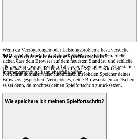
Wenn du Verzögerungen oder Leistungsprobleme hast, versuche,
den Cache und die Cookies deines Browsers zu löschen. Stelle
Wie speichere ich meinen Spielfortschritt?
sicher, dass dein Browser auf dem neuesten Stand ist, und schließe
alle anderen anspruchsvollen Tabs oder Anwendungen. Eine stabile
Da Italian Brainrot Clicker ein H5-Iframe-Spiel ist, wird dein
Internetverbindung kann ebenfalls helfen.
Fortschritt normalerweise automatisch im lokalen Speicher deines
Browsers gespeichert. Vermeide es, deine Browserdaten zu löschen,
es sei denn, du möchtest deinen Spielfortschritt zurücksetzen.
Wie speichere ich meinen Spielfortschritt?