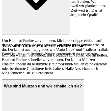
Hier finden Sie keine Tausenden von geklonten Spielen. Wir
präsentieren
, weil wir glauben, dass
italian brainrot clicker
es ein außergewöhnliches Spiel ist, das Ihre Zeit wert ist. Das ist
unser kuratorisches Versprechen: weniger Lärm, mehr Qualität, die
Sie verdienen.
Um Brainrot-Punkte zu verdienen, klicke oder tippe einfach auf
deinen Bildschirm! Je mehr du klickst, desto mehr Punkte erhältst
Was sind Münzen und wie erhalte ich sie?
du. Du kannst auch Upgrades wie 'Auto Click' und 'Trallero Trallala
Farm' kaufen, um Brainrot-Punkte automatisch zu generieren.
Münzen werden verwendet, um Upgrades zu kaufen, die dir helfen,
Brainrot-Punkte schneller zu verdienen. Du kannst Münzen
erhalten, indem du bestimmte Brainrot-Punkt-Meilensteine erreichst
oder bestimmte Charaktere freischaltest. Halte Ausschau nach
Möglichkeiten, sie zu verdienen!
Was sind Münzen und wie erhalte ich sie?