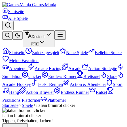
GamezMania
Startseite
Alle Spiele
Deutsch
🇩🇪
Startseite
Zuletzt gespielt
Neue Spiele
Beliebte Spiele
Meine Favoriten
Abenteuer
Arcade Racing
Arcade
Action Strategie
Simulation
Clicker
Endless Runner
Brettspiel
Slope
Arcade-Hockey
Jetski-Rennen
Action & Abenteuer
Sport
Hang
Action-Brawler
Endless Runner
Rätsel
Präzisions-Platformer
Platformer
Startseite
Spiele
italian brainrot clicker
italian brainrot clicker
Tippen, freischalten, lachen!