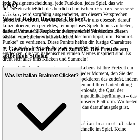
Jede Designentscheidung, jede Funktion, jedes Spiel, das wir
FAQ
hosten, einschließlich des herrlich chaotischen
italian brainrot
, wird sorgfältig ausgearbeitet, um diesem Versprechen
clicker
Was ist Italian Brainrot Clicker?
gerecht zu werden. Wir sind anders, weil wir uns obsessiv darauf
konzentrieren, ein perfektes, reibungsloses Spielerlebnis zu bieten,
Italian Brainrot Clicker ist ein aufregendes H5-Inkrementelles-
das auf Vertrauen, Respekt und einem tiefen Verständnis dessen
Clicker-Spiel, bei dem du auf den Bildschirm tippst, um "Brainrot-
basiert, was Spieler wirklich suchen.
Punkte" zu verdienen. Diese Punkte helfen dir, lustige Charaktere
und Upgrades freizuschalten und neue Wetterereignisse zu
1. Gewinnen Sie Ihre Zeit zurück: Die Freude am
entdecken, die von italienischen viralen Memes inspiriert sind. Es
sofortigen Spielen
dreht sich alles ums Klicken und Sammeln!
Im unerbittlichen Tempo des modernen Lebens ist Ihre Freizeit ein
unschätzbares Gut. Wir verstehen, dass jeder Moment, den Sie der
Was ist Italian Brainrot Clicker?
Freizeit widmen, kostbar ist, und wir respektieren das zutiefst, indem
wir jede einzelne Barriere zwischen Ihnen und Ihrer Unterhaltung
beseitigen. Die Frustration endloser Downloads, die Qual der
Installationsprobleme, die Angst vor Kompatibilitätsprüfungen – das
sind Relikte einer vergangenen Ära auf unserer Plattform. Wir bieten
ein nahtloses, sofort spielbares Erlebnis, das darauf ausgelegt ist,
Ihre Zeit zu würdigen.
Das ist unser Versprechen: Wenn Sie
italian brainrot clicker
spielen möchten, sind Sie in Sekundenschnelle im Spiel. Keine
Reibung, nur purer, unmittelbarer Spaß.