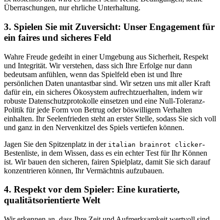
Überraschungen, nur ehrliche Unterhaltung.
3. Spielen Sie mit Zuversicht: Unser Engagement für
ein faires und sicheres Feld
Wahre Freude gedeiht in einer Umgebung aus Sicherheit, Respekt
und Integrität. Wir verstehen, dass sich Ihre Erfolge nur dann
bedeutsam anfühlen, wenn das Spielfeld eben ist und Ihre
persönlichen Daten unantastbar sind. Wir setzen uns mit aller Kraft
dafür ein, ein sicheres Ökosystem aufrechtzuerhalten, indem wir
robuste Datenschutzprotokolle einsetzen und eine Null-Toleranz-
Politik für jede Form von Betrug oder böswilligem Verhalten
einhalten. Ihr Seelenfrieden steht an erster Stelle, sodass Sie sich voll
und ganz in den Nervenkitzel des Spiels vertiefen können.
Jagen Sie den Spitzenplatz in der
-
italian brainrot clicker
Bestenliste, in dem Wissen, dass es ein echter Test für Ihr Können
ist. Wir bauen den sicheren, fairen Spielplatz, damit Sie sich darauf
konzentrieren können, Ihr Vermächtnis aufzubauen.
4. Respekt vor dem Spieler: Eine kuratierte,
qualitätsorientierte Welt
Wir erkennen an, dass Ihre Zeit und Aufmerksamkeit wertvoll sind,