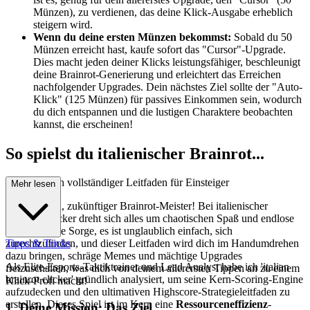
Münzen), zu verdienen, das deine Klick-Ausgabe erheblich
steigern wird.
Wenn du deine ersten Münzen bekommst:
Sobald du 50
Münzen erreicht hast, kaufe sofort das "Cursor"-Upgrade.
Dies macht jeden deiner Klicks leistungsfähiger, beschleunigt
deine Brainrot-Generierung und erleichtert das Erreichen
nachfolgender Upgrades. Dein nächstes Ziel sollte der "Auto-
Klick" (125 Münzen) für passives Einkommen sein, wodurch
du dich entspannen und die lustigen Charaktere beobachten
kannst, die erscheinen!
So spielst du italienischer Brainrot...
Clicker: Dein vollständiger Leitfaden für Einsteiger
Mehr lesen
Willkommen, zukünftiger Brainrot-Meister! Bei italienischer
Brainrot Clicker dreht sich alles um chaotischen Spaß und endlose
Klicks. Keine Sorge, es ist unglaublich einfach, sich
zurechtzufinden, und dieser Leitfaden wird dich im Handumdrehen
Tipps & Tricks
dazu bringen, schräge Memes und mächtige Upgrades
Als Elite-Esports-Taktiktrainer und Lead Analyst habe ich 'italian
freizuschalten, was dich von deinem allerersten Tippen an zu einem
brainrot clicker' gründlich analysiert, um seine Kern-Scoring-Engine
Klick-Profi macht!
aufzudecken und den ultimativen Highscore-Strategieleitfaden zu
erstellen. Dieses Spiel ist im Kern eine
Ressourceneffizienz
-
1. Deine Mission: Das Ziel