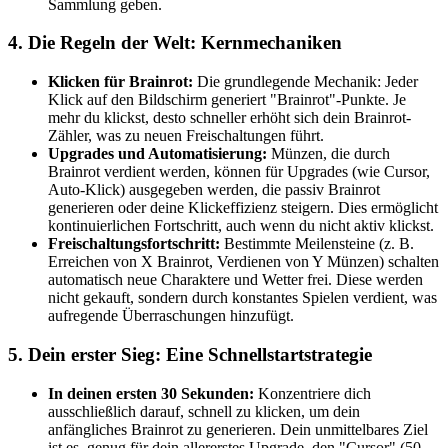
Sammlung geben.
4. Die Regeln der Welt: Kernmechaniken
Klicken für Brainrot:
Die grundlegende Mechanik: Jeder
Klick auf den Bildschirm generiert "Brainrot"-Punkte. Je
mehr du klickst, desto schneller erhöht sich dein Brainrot-
Zähler, was zu neuen Freischaltungen führt.
Upgrades und Automatisierung:
Münzen, die durch
Brainrot verdient werden, können für Upgrades (wie Cursor,
Auto-Klick) ausgegeben werden, die passiv Brainrot
generieren oder deine Klickeffizienz steigern. Dies ermöglicht
kontinuierlichen Fortschritt, auch wenn du nicht aktiv klickst.
Freischaltungsfortschritt:
Bestimmte Meilensteine (z. B.
Erreichen von X Brainrot, Verdienen von Y Münzen) schalten
automatisch neue Charaktere und Wetter frei. Diese werden
nicht gekauft, sondern durch konstantes Spielen verdient, was
aufregende Überraschungen hinzufügt.
5. Dein erster Sieg: Eine Schnellstartstrategie
In deinen ersten 30 Sekunden:
Konzentriere dich
ausschließlich darauf, schnell zu klicken, um dein
anfängliches Brainrot zu generieren. Dein unmittelbares Ziel
ist es, genug für dein allererstes Upgrade, den "Cursor" (50