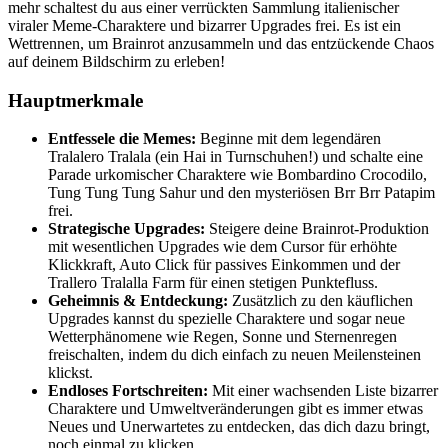
mehr schaltest du aus einer verrückten Sammlung italienischer
viraler Meme-Charaktere und bizarrer Upgrades frei. Es ist ein
Wettrennen, um Brainrot anzusammeln und das entzückende Chaos
auf deinem Bildschirm zu erleben!
Hauptmerkmale
Entfessele die Memes:
Beginne mit dem legendären
Tralalero Tralala (ein Hai in Turnschuhen!) und schalte eine
Parade urkomischer Charaktere wie Bombardino Crocodilo,
Tung Tung Tung Sahur und den mysteriösen Brr Brr Patapim
frei.
Strategische Upgrades:
Steigere deine Brainrot-Produktion
mit wesentlichen Upgrades wie dem Cursor für erhöhte
Klickkraft, Auto Click für passives Einkommen und der
Trallero Tralalla Farm für einen stetigen Punktefluss.
Geheimnis & Entdeckung:
Zusätzlich zu den käuflichen
Upgrades kannst du spezielle Charaktere und sogar neue
Wetterphänomene wie Regen, Sonne und Sternenregen
freischalten, indem du dich einfach zu neuen Meilensteinen
klickst.
Endloses Fortschreiten:
Mit einer wachsenden Liste bizarrer
Charaktere und Umweltveränderungen gibt es immer etwas
Neues und Unerwartetes zu entdecken, das dich dazu bringt,
noch einmal zu klicken.