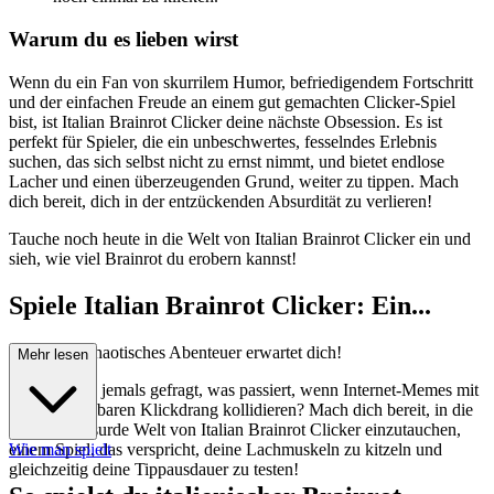
Warum du es lieben wirst
Wenn du ein Fan von skurrilem Humor, befriedigendem Fortschritt
und der einfachen Freude an einem gut gemachten Clicker-Spiel
bist, ist Italian Brainrot Clicker deine nächste Obsession. Es ist
perfekt für Spieler, die ein unbeschwertes, fesselndes Erlebnis
suchen, das sich selbst nicht zu ernst nimmt, und bietet endlose
Lacher und einen überzeugenden Grund, weiter zu tippen. Mach
dich bereit, dich in der entzückenden Absurdität zu verlieren!
Tauche noch heute in die Welt von Italian Brainrot Clicker ein und
sieh, wie viel Brainrot du erobern kannst!
Spiele Italian Brainrot Clicker: Ein...
urkomisch chaotisches Abenteuer erwartet dich!
Mehr lesen
Hast du dich jemals gefragt, was passiert, wenn Internet-Memes mit
einem unstillbaren Klickdrang kollidieren? Mach dich bereit, in die
glorreich absurde Welt von Italian Brainrot Clicker einzutauchen,
einem Spiel, das verspricht, deine Lachmuskeln zu kitzeln und
Wie man spielt
gleichzeitig deine Tippausdauer zu testen!