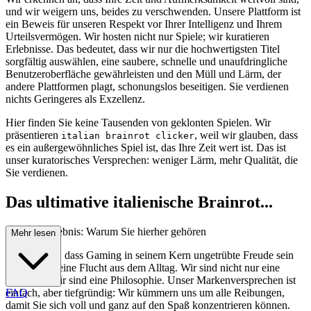
und wir weigern uns, beides zu verschwenden. Unsere Plattform ist
ein Beweis für unseren Respekt vor Ihrer Intelligenz und Ihrem
Urteilsvermögen. Wir hosten nicht nur Spiele; wir kuratieren
Erlebnisse. Das bedeutet, dass wir nur die hochwertigsten Titel
sorgfältig auswählen, eine saubere, schnelle und unaufdringliche
Benutzeroberfläche gewährleisten und den Müll und Lärm, der
andere Plattformen plagt, schonungslos beseitigen. Sie verdienen
nichts Geringeres als Exzellenz.
Hier finden Sie keine Tausenden von geklonten Spielen. Wir
präsentieren
, weil wir glauben, dass
italian brainrot clicker
es ein außergewöhnliches Spiel ist, das Ihre Zeit wert ist. Das ist
unser kuratorisches Versprechen: weniger Lärm, mehr Qualität, die
Sie verdienen.
Das ultimative italienische Brainrot...
-Clicker-Erlebnis: Warum Sie hierher gehören
Mehr lesen
Wir glauben, dass Gaming in seinem Kern ungetrübte Freude sein
sollte, eine reine Flucht aus dem Alltag. Wir sind nicht nur eine
Plattform; wir sind eine Philosophie. Unser Markenversprechen ist
einfach, aber tiefgründig: Wir kümmern uns um alle Reibungen,
FAQ
damit Sie sich voll und ganz auf den Spaß konzentrieren können.