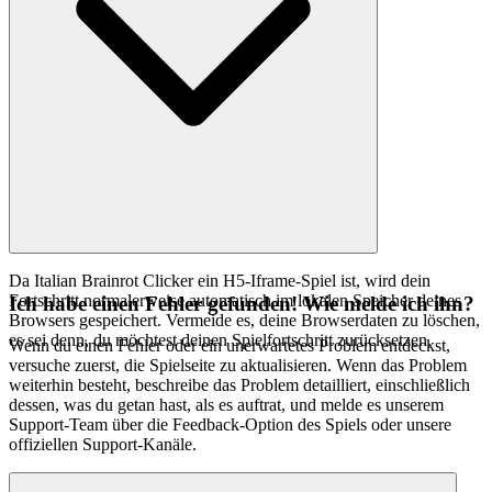
Da Italian Brainrot Clicker ein H5-Iframe-Spiel ist, wird dein
Fortschritt normalerweise automatisch im lokalen Speicher deines
Ich habe einen Fehler gefunden! Wie melde ich ihn?
Browsers gespeichert. Vermeide es, deine Browserdaten zu löschen,
es sei denn, du möchtest deinen Spielfortschritt zurücksetzen.
Wenn du einen Fehler oder ein unerwartetes Problem entdeckst,
versuche zuerst, die Spielseite zu aktualisieren. Wenn das Problem
weiterhin besteht, beschreibe das Problem detailliert, einschließlich
dessen, was du getan hast, als es auftrat, und melde es unserem
Support-Team über die Feedback-Option des Spiels oder unsere
offiziellen Support-Kanäle.