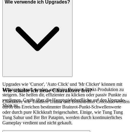
Wie verwende ich Upgrades?
Upgrades wie 'Cursor', 'Auto Click' und 'Mr Clicker' können mit
Münzen gekauft werden, um deine Brainrot-Punkt-Produktion zu
Wie schalte ich neue Charaktere frei?
steigern. Sie helfen dir, effizienter zu klicken oder passiv Punkte zu
verdienen. Greife über die Hauptspieloberfläche auf den Upgrade-
Charaktere wie Tralalero Tralala und Bombardino Crocodilo werden
Shop zu.
durch das Erreichen bestimmter Brainrot-Punkt-Schwellenwerte
oder durch pure Klickkraft freigeschaltet. Einige, wie Tung Tung
Tung Sahur und Brr Brr Patapim, werden durch kontinuierliches
Gameplay verdient und nicht gekauft.