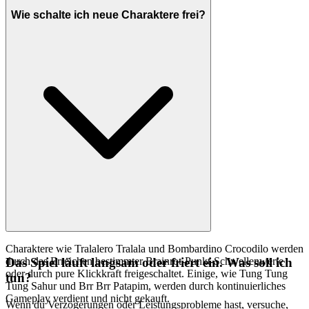
Wie schalte ich neue Charaktere frei?
Charaktere wie Tralalero Tralala und Bombardino Crocodilo werden
durch das Erreichen bestimmter Brainrot-Punkt-Schwellenwerte
Das Spiel läuft langsam oder friert ein. Was soll ich
oder durch pure Klickkraft freigeschaltet. Einige, wie Tung Tung
tun?
Tung Sahur und Brr Brr Patapim, werden durch kontinuierliches
Gameplay verdient und nicht gekauft.
Wenn du Verzögerungen oder Leistungsprobleme hast, versuche,