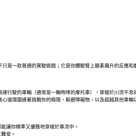
oad》不只是一款普通的駕駛遊戲；它是你體驗腎上腺素飆升的反
：駕駛一輛高速行駛的車輛（通常是一輛咆哮的摩托車），穿梭於川流
核心循環圍繞著挑戰你的極限、躲避障礙物，以及超越其他車輛
都能讓你精準又優雅地穿梭於車流中。
立難安。