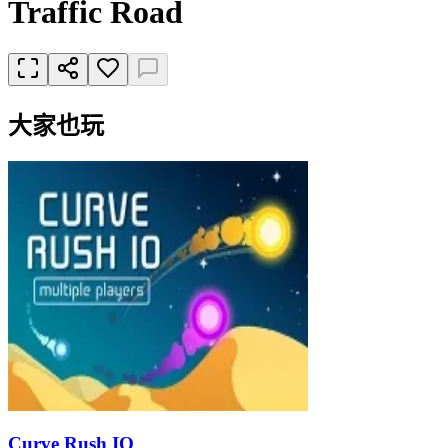
Traffic Road
大家也玩
Curve Rush IO