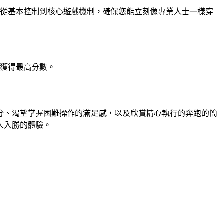
一切，從基本控制到核心遊戲機制，確保您能立刻像專業人士一樣穿
來獲得最高分數。
性得分、渴望掌握困難操作的滿足感，以及欣賞精心執行的奔跑的簡
引人入勝的體驗。