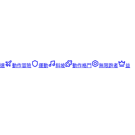
速
動作冒險
運動
斜坡
動作格鬥
無限跑者
益