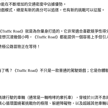
你能在不斷增加的交通密度中佔據優勢。
遊戲模式，總是有新的高分可以追逐，也有新的挑戰可以征服。
raffic Road》就是為你量身打造的。它非常適合喜歡競爭
浸幾個小時，《Traffic Road》都能提供一個容易上手但
你的終極公路冒險正在等待！
險刺激的開放道路了嗎？《Traffic Road》不只是一款普通的駕駛
：駕駛一輛高速行駛的車輛（通常是一輛咆哮的摩托車），穿梭於川流
核心循環圍繞著挑戰你的極限、躲避障礙物，以及超越其他車輛