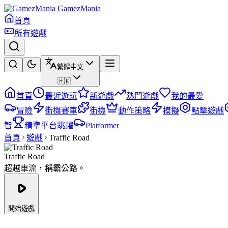
GamezMania
首頁
所有遊戲
繁體中文
🇭🇰
首頁
最近遊玩
新遊戲
熱門遊戲
我的最愛
冒險
街機賽車
街機
動作策略
模擬
點擊遊戲
智
精準平台跳躍
Platformer
首頁
遊戲
Traffic Road
Traffic Road
超越車流，稱霸公路。
開始遊戲