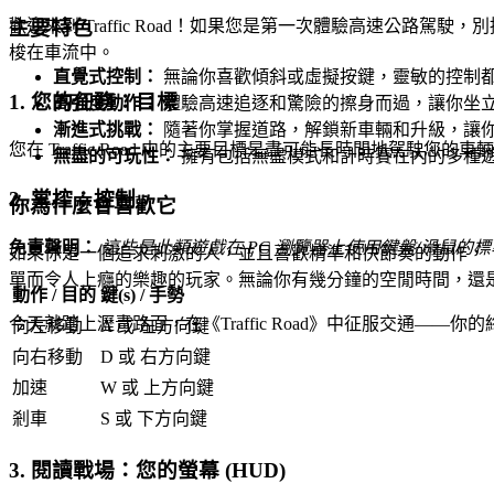
歡迎來到 Traffic Road！如果您是第一次體驗高速公
主要特色
梭在車流中。
直覺式控制：
無論你喜歡傾斜或虛擬按鍵，靈敏的控制
1. 您的任務：目標
高強度動作：
體驗高速追逐和驚險的擦身而過，讓你坐
漸進式挑戰：
隨著你掌握道路，解鎖新車輛和升級，讓
您在 Traffic Road 中的主要目標是盡可能長時間地駕
無盡的可玩性：
擁有包括無盡模式和計時賽在內的多種
2. 掌控：控制
你為什麼會喜歡它
免責聲明：
這些是此類遊戲在 PC 瀏覽器上使用鍵盤/滑鼠的
如果你是一個追求刺激的人，並且喜歡精準和快節奏的動作，《T
單而令人上癮的樂趣的玩家。無論你有幾分鐘的空閒時間，還是想沉
動作 / 目的
鍵(s) / 手勢
今天就踏上瀝青路面，在《Traffic Road》中征服交通——
向左移動
A 或 左方向鍵
向右移動
D 或 右方向鍵
加速
W 或 上方向鍵
剎車
S 或 下方向鍵
3. 閱讀戰場：您的螢幕 (HUD)