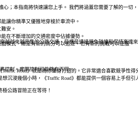
路駕駛，別擔心；本指南將快速讓您上手。 我們將涵蓋您需要了解的
都能讓你精準又優雅地穿梭於車流中。
立難安。
你能在不斷增加的交通密度中佔據優勢。
駛您的車輛穿越越來越密集的公路交通，目標是通過避免碰撞和保持高速
遊戲模式，總是有新的高分可以追逐，也有新的挑戰可以征服。
標準控制。實際控制可能略有不同。
raffic Road》就是為你量身打造的。它非常適合喜歡競爭
浸幾個小時，《Traffic Road》都能提供一個容易上手但
你的終極公路冒險正在等待！