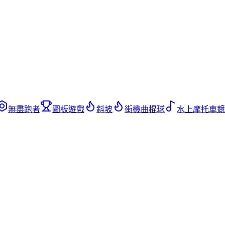
無盡跑者
圖板遊戲
斜坡
街機曲棍球
水上摩托車競