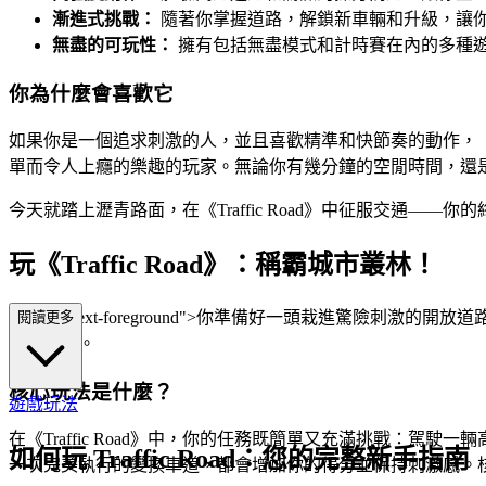
漸進式挑戰：
隨著你掌握道路，解鎖新車輛和升級，讓
無盡的可玩性：
擁有包括無盡模式和計時賽在內的多種
你為什麼會喜歡它
如果你是一個追求刺激的人，並且喜歡精準和快節奏的動作，《T
單而令人上癮的樂趣的玩家。無論你有幾分鐘的空閒時間，還是想沉
今天就踏上瀝青路面，在《Traffic Road》中征服交通——
玩《Traffic Road》：稱霸城市叢林！
s="mb-4 text-foreground">你準備好一頭栽進驚
閱讀更多
幕上進行。
核心玩法是什麼？
遊戲玩法
在《Traffic Road》中，你的任務既簡單又充滿挑戰
如何玩 Traffic Road：您的完整新手指南
一次完美執行的變換車道，都會增加你的得分並保持刺激感。