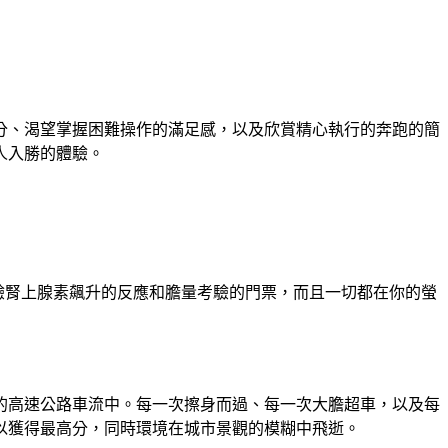
性得分、渴望掌握困難操作的滿足感，以及欣賞精心執行的奔跑的簡
引人入勝的體驗。
遊戲；它是你體驗腎上腺素飆升的反應和膽量考驗的門票，而且一切都在你的螢
不息的高速公路車流中。每一次擦身而過、每一次大膽超車，以及每
以獲得最高分，同時環境在城市景觀的模糊中飛逝。